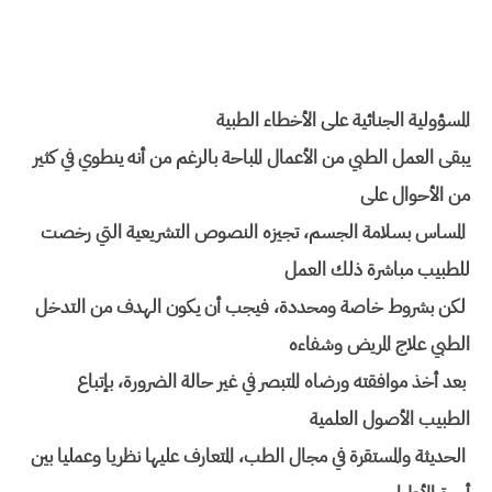
المسؤولیة الجنائیة على الأخطاء الطبیة
یبقى العمل الطبي من الأعمال المباحة بالرغم من أنه ینطوي في كثیر
من الأحوال على
المساس بسلامة الجسم، تجیزه النصوص التشریعیة التي رخصت
للطبیب مباشرة ذلك العمل
لكن بشروط خاصة ومحددة، فیجب أن یكون الهدف من التدخل
الطبي علاج المریض وشفاءه
بعد أخذ موافقته ورضاه المتبصر في غیر حالة الضرورة، بإتباع
الطبیب الأصول العلمیة
الحدیثة والمستقرة في مجال الطب، المتعارف علیها نظریا وعملیا بین