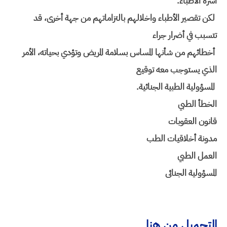
أسرة الأطباء.
لكن تقصیر الأطباء واخلالهم بالتزاماتهم من جهة أخرى، قد
تتسبب في أضرار جراء
أخطائهم من شأنها المساس بسلامة المریض وتؤدي بحیاته، الأمر
الذي یستوجب معه توقیع
المسؤولیة الطبیة الجنائیة.
الخطأ الطبي
قانون العقوبات
مدونة أخلاقیات الطب
العمل الطبي
المسؤولیة الجنائی
التحميل من هنا