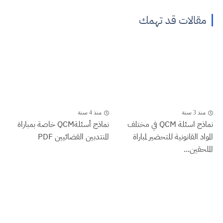
مقالات قد تهمك
منذ 3 سنة
منذ 4 سنة
نماذج اسئلة QCM في مختلف
نماذج أسئلةQCM خاصة بمباراة
المواد القانونية للتحضير لمباراة
المنتدبين القضائيين PDF
الملحقين...