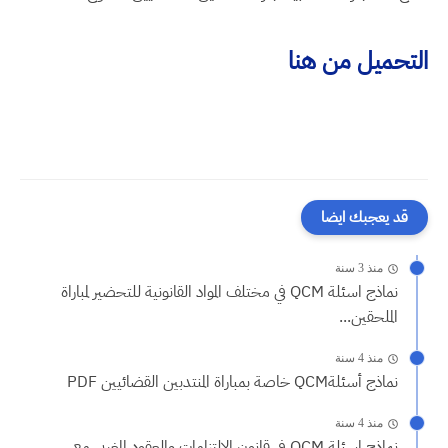
التحميل من هنا
قد يعجبك ايضا
منذ 3 سنة
نماذج اسئلة QCM في مختلف المواد القانونية للتحضير لمباراة
الملحقين...
منذ 4 سنة
نماذج أسئلةQCM خاصة بمباراة المنتدبين القضائيين PDF
منذ 4 سنة
نماذج اسئلة QCM في قانون الالتزامات والعقود المغربي مع