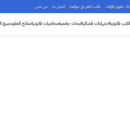
هاك حقوق المؤلف
طلب اعلان في موقعنا
اتصل بنا
من نحن
ة
كتب قانونية
اجتهادات قضائية
ابحاث جامعية
محاضرات قانونية
نماذج العقود
صيغ ال