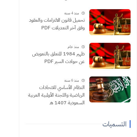
منذ 4 سنة
تحميل قانون الالتزامات والعقود
وفق آخر التعديلات PDF
منذ عام
ظهير 1984 المتعلق بالتعويض
عن حوادث السير PDF
منذ 6 سنة
النظام الأساسي للاتحادات
الرياضية واللجنة الأولمبية العربية
السعودية 1407 هـ
التسميات