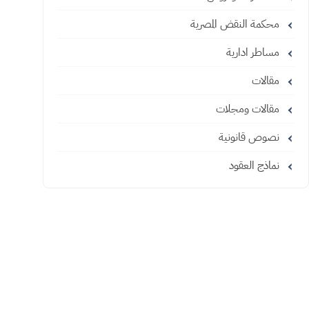
محكمة النقض المصرية
مساطر ادارية
مقالات
مقالات ومجلات
نصوص قانونية
نماذج العقود