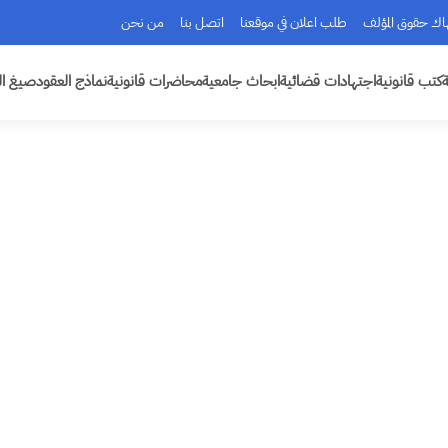
هاك حقوق المؤلف
طلب اعلان في موقعنا
اتصل بنا
من نحن
ة
كتب قانونية
اجتهادات قضائية
ابحاث جامعية
محاضرات قانونية
نماذج العقود
صيغ ال