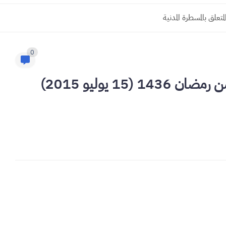
0
مرسوم رقم 2.15.426 صادر في 28 من رمضان 1436 (15 يوليو 2015)