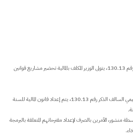
طبقا لأحكام المادة 46 من القانون التنظيمي المشار إليه أعلاه رقم 130.13، يتولى الوزير المكلف بالمالية تحضير مشاريع قوانين
لتطبيق المادة 5 والبند الثالث من المادة 69 من القانون التنظيمي السالف الذكر رقم 130.13، يتم إعداد قانون المالية للسنة
ة.
 كل سنة وفي أجل أقصاه 15 مارس، بواسطة منشور، الآمرين بالصرف لإعداد مقترحاتهم المتعلقة بالبرمجة
اء.