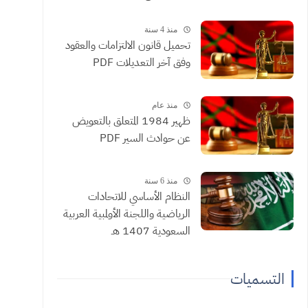
منذ 4 سنة
تحميل قانون الالتزامات والعقود
وفق آخر التعديلات PDF
منذ عام
ظهير 1984 المتعلق بالتعويض
عن حوادث السير PDF
منذ 6 سنة
النظام الأساسي للاتحادات
الرياضية واللجنة الأولمبية العربية
السعودية 1407 هـ
التسميات