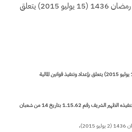
مرسوم رقم 2.15.426 صادر في 28 من رمضان 1436 (15 يوليو 2015) يتعلق
وعلى القانون التنظيمي رقم 130.13 لقانون المالية الصادر بتنفيذه الظهير الشريف رقم 1.15.62 بتاريخ 14 من شعبان