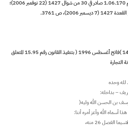
القانون رقم 24.04 الصادر بتنفيذه الظهير الشريف رقم 1.06.170 صادر في 30 من شوال 1427 (22 نوفمبر 2006)؛
ظهير شريف رقم 1.96.83 صادر في 15 من ربيـع الأول 1417 )فاتح أغسطس 1996 ( بتنفيذ القانون رقم 15.95 المتعلق
ة التجارة
 لله وحده
ريف – بداخله:
وسف بن الحسن الله وليه(
ا أسماه الله وأعز أمره أننا:
ما الفصل 26 منه،