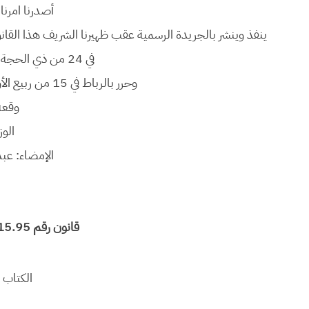
أصدرنا امرنا
في 24 من ذي الحجة 1416 (13 ماي 1996).
وحرر بالرباط في 15 من ربيع الأول 1417 (فاتح أغسطس 1996).
وقعه
الوز
الإمضاء: عبد
قانون رقم 15.95 يتعلق بمدونة التجارة
الكتاب ا