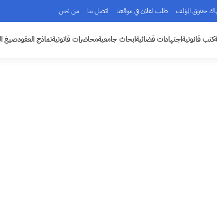
هاك حقوق المؤلف
طلب اعلان في موقعنا
اتصل بنا
من نحن
ة
كتب قانونية
اجتهادات قضائية
ابحاث جامعية
محاضرات قانونية
نماذج العقود
صيغ ال