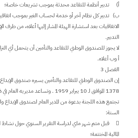
‌أ)
‌تدبير أنظمة للتقاعد محدثة بموجب تشريعات خاصة؛
‌ب)
‌تدبير كل نظام آخر أو خدمة لحساب الغير بموجب اتفاق
الاتفاقيات بعد استشارة الهيئة المشار إليها أعلاه، من طرف ا
التدبير.
لا يجوز للصندوق الوطني للتقاعد والتأمين أن يتحمل أي التزا
أ وب أعلاه.
الفصل 3
إن الصندوق الوطني للتقاعد والتأمين يسيره صندوق الإيداع
1378 الموافق لـ 10 يبراير 1959 . وتساعد مديريه العام في ذلك لجنة إدارة.
تجتمع هذه اللجنة بدعوة من المدير العام لصندوق الإيداع وا
السنة:

قبل متم شهر ماي لدراسة التقرير السنوي حول نشاط الص
المالية المختتمة؛