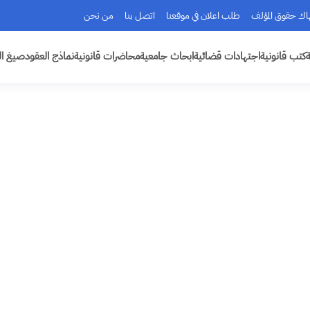
هاك حقوق المؤلف
طلب اعلان في موقعنا
اتصل بنا
من نحن
ة
كتب قانونية
اجتهادات قضائية
ابحاث جامعية
محاضرات قانونية
نماذج العقود
صيغ ال