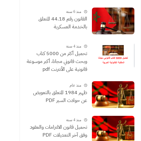
القضائية والعقود التي يحررها
الموثقون
منذ 6 سنة
القانون رقم 44.18 المتعلق
بالخدمة العسكرية
منذ 4 سنة
تحميل أكثر من 5000 كتاب
وبحث قانوني مجانا، أكبر موسوعة
قانونية على الأنترنت pdf
منذ عام
ظهير 1984 المتعلق بالتعويض
عن حوادث السير PDF
منذ 4 سنة
تحميل قانون الالتزامات والعقود
وفق آخر التعديلات PDF