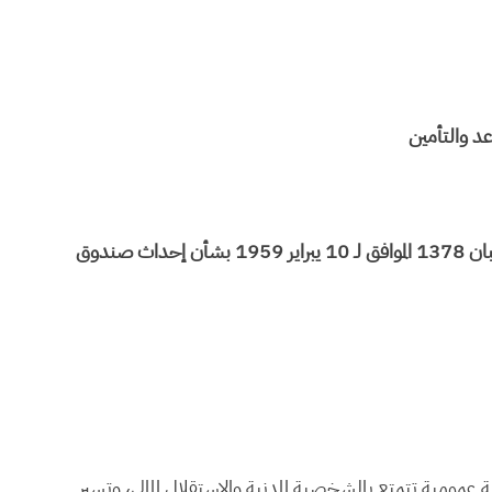
بمقتضى الظهير الشريف رقم 1.59.074 الصادر في فاتح شعبان 1378 الموافق لـ 10 يبراير 1959 بشأن إحداث صندوق
ومية تتمتع بالشخصية المدنية والاستقلال المالي، وتسير