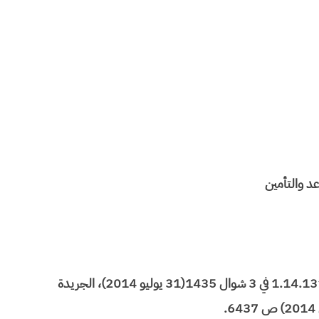
- القانون رقم 085.12 الصادر بتنفيذه الظهير الشريف رقم1.14.131 في 3 شوال 1435(31 يوليو 2014)، الجريدة