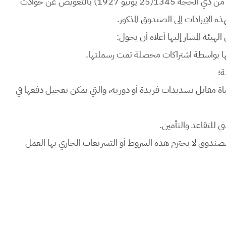
يغير بمقتضاه من حيث الشكل الظهير الشريف الصادر في 25 من ذي الحجة 1345(25 يونيو 1927) بالتعويض عن حوادث
ه الإيرادات إلى الصندوق المذكور.
ينها بواسطة اشتراكات محصلة تمت رسملتها.
ة؛
حياة مقابل تسديدات فريدة أو دورية، والتي يمكن تعجيل دفعها في
 للتقاعد والتأمين.
ف الصندوق لا يحترم هذه الشروط أو التشريعات الجاري بها العمل