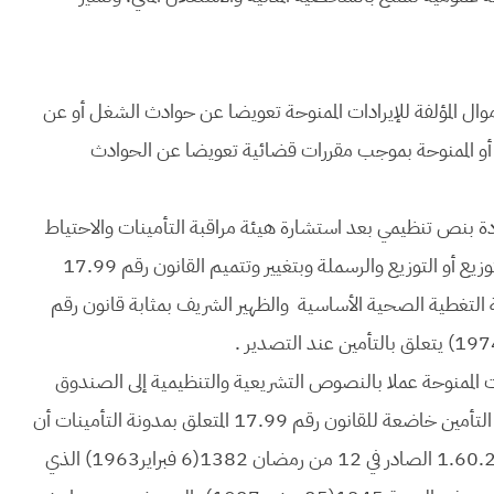
وال المؤلفة للإيرادات الممنوحة تعويضا عن حوادث الشغل أو عن
ير أو الممنوحة بموجب مقررات قضائية تعويضا عن الحوادث
ة بنص تنظيمي بعد استشارة هيئة مراقبة التأمينات والاحتياط
الاجتماعي. وبسن المراقبة على عمليات التقاعد التي تعتمد التوزيع أو التوزيع والرسملة وبتغيير وتتميم القانون رقم 17.99
ينات والقانون رقم 65.00 بمثابة مدونة التغطية الصحية الأساسية والظهير الشريف بمثابة قانون رقم
ات الممنوحة عملا بالنصوص التشريعية والتنظيمية إلى الصندوق
الوطني للتقاعد والتأمين، إذا كان على مقاولة للتأمين وإعادة التأمين خاضعة للقانون رقم 17.99 المتعلق بمدونة التأمينات أن
تدفع إيرادات ممنوحة تطبيقا لأحكام الظهير الشريف رقم 1.60.223 الصادر في 12 من رمضان 1382(6 فبراير1963) الذي