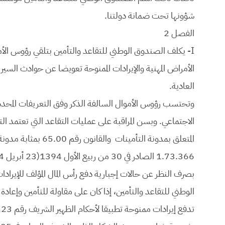
شؤونها تحت ضمانة دولتنا.
الفصل 2
I- يكلف الصندوق الوطني للتقاعد والتأمين بتلقي رؤوس الأم
الأمراض المهنية والإيرادات الممنوحة تعويضا عن حوادث الس
العادية.
وتحتسب رؤوس الأموال السالفة الذكر وفق التعريفات المحدد
المتعلق بمدونة التأم
1.73.366 الصادر في 30 من ربيع الأول 1394(23 أبريل 1974) يتعلق بالتأمين عند التصدير .
بصرف النظر عن حالات إجبارية دفع رأس المال المؤلف للإيراد