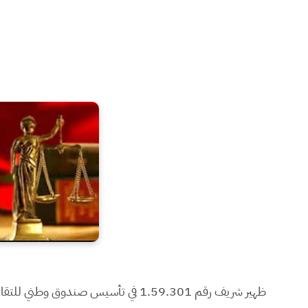
ظهير شريف رقم 1.59.301 في تأسيس صندوق وطني للتقاعد والتأمين PDF