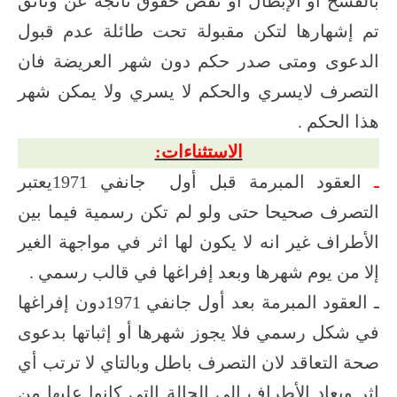
بالفسخ أو الإبطال أو نقض حقوق ناتجة عن وثائق
تم إشهارها لتكن مقبولة تحت طائلة عدم قبول
الدعوى ومتى صدر حكم دون شهر العريضة فان
التصرف لايسري والحكم لا يسري ولا يمكن شهر
هذا الحكم .
الاستثناءات:
ـ
العقود المبرمة قبل أول جانفي 1971يعتبر
التصرف صحيحا حتى ولو لم تكن رسمية فيما بين
الأطراف غير انه لا يكون لها اثر في مواجهة الغير
إلا من يوم شهرها وبعد إفراغها في قالب رسمي .
ـ العقود المبرمة بعد أول جانفي 1971دون إفراغها
في شكل رسمي فلا يجوز شهرها أو إثباتها بدعوى
صحة التعاقد لان التصرف باطل وبالتاي لا ترتب أي
اثر ويعاد الأطراف إلى الحالة التي كانوا عليها من