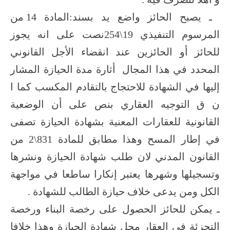
ـ يصبح الحائز واضع يد بسند:المادة 14 من
المرسوم التنفيذي 19\254نصت على انه يجوز
للحائز أو الحائزين عند انقضاء الأجل القانوني
المحدد في هذا المجال أثارة مدة الحيازة المشار
إليها في الشهادة للاحتجاج بالتقادم المكسب كما ا
ن ق التوجيه العقاري بنص على أن الوضعية
القانونية للعقارات المعنية بشهادة الحيازة تصفى
في إطار المسح وهذا مطابق للمادة 831\2 من
القانون المدني لان طلب شهادة الحيازة ونشرها
وتسجيلها وشهرها يعتبر إنكارا ساطعا في مواجهة
الكل ومن يدعى خلاف حيازة الطالب للشهادة .
ـ يمكن للحائز الحصول على رخصة البناء ورخصة
التجزئة في العقار محل شهادة الحيازة وهذا خلافا