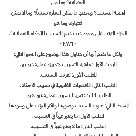
القضائیة؟ وما ھي
أھمیة التسبیب؟ وتحدیھ ما یمكن اعتباره تسبیباً؟ وما لا یمكن
اعتباره، وما ھو
الجزاء المترتب على وجود عیب عدم التسبیب للأحكام القضائیة؟.
- ٢٨٧٦ -
ولكل ما تقدم أثرنا أن نتناول ھذا الموضوع على النحو التالي:
المبحث الأول: ماھیة التسبیب وتمییزه عما یشتبھ بھ.
المطلب الأول: تعریف التسبیب.
المطلب الثاني: المقتضیات القانونیة في تسبیب الأحكام.
المطلب الثالث: تمییز التسبیب عما یشتبھ ھبھ.
المبحث الثاني: عیوب التسبیب وصورھا والأثر المترتب على وجودھا.
المطلب الأول: ما یعتبر عیباً في التسبیب.
المطلب الثاني: ما لا یعتبر عیباً في التسبیب.