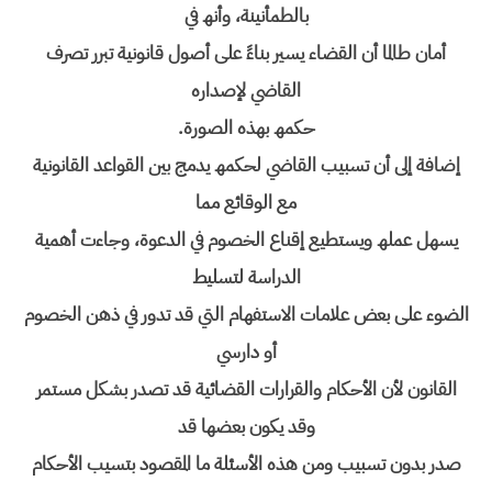
بالطمأنینة، وأنھ في
أمان طالما أن القضاء یسیر بناءً على أصول قانونیة تبرر تصرف
القاضي لإصداره
حكمھ بھذه الصورة.
إضافة إلى أن تسبیب القاضي لحكمھ یدمج بین القواعد القانونیة
مع الوقائع مما
یسھل عملھ ویستطیع إقناع الخصوم في الدعوة، وجاءت أھمیة
الدراسة لتسلیط
الضوء على بعض علامات الاستفھام التي قد تدور في ذھن الخصوم
أو دارسي
القانون لأن الأحكام والقرارات القضائیة قد تصدر بشكل مستمر
وقد یكون بعضھا قد
صدر بدون تسبیب ومن ھذه الأسئلة ما المقصود بتسیب الأحكام