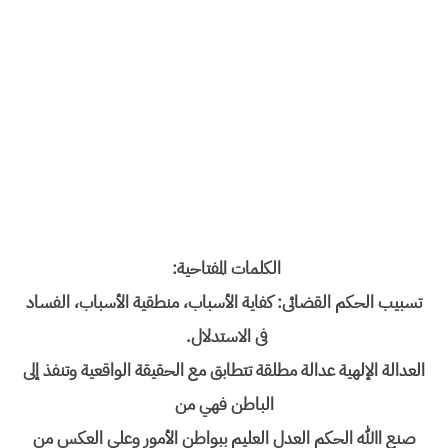
الکلمات المفتاحیة:
تسبیب الحکم القضائی: کفایة الأسباب، منطقیة الأسباب، الفساد
فی الاستدلال.
العدالة الإلھیة عدالة مطلقة تتطابق مع الحقیقة الواقعیة وتنفذ إلى
الباطن فھي من
صنع االله الحكم العدل العلیم ببواطن الأمور وعلى العكس من