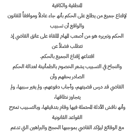
المنطقیة والكافیة
لإقناع جمیع من یطلع على الحكم بأنھ جاء عادلاً وموافقاً للقانون
والواقع أن تسبیب
الحكم وتبریره ھو من أصعب المھام الملقاة على عاتق القاضي إذ
تتطلب فضلاً عن
اقتناعھ إقناع الجمیع بالحكم.
والنجاح في التسبیب یشعر الخصوم بالطمأنینة لعدالة الحكم
الصادر بحقھم وأن
القاضي قد درس قضیتھم، وأجاب دفوعھم، ولم یغیر سببھا، ولم
یتجاوز نطاقھا،
وأنھ ناقش الأدلة المحتملة فیھا وقام بتدقیقھا، وبالتسبیب تمتزج
القواعد القانونیة
مع الوقائع لیؤكد القاضي بموجبھا الحجج والبراھین التي تدعم