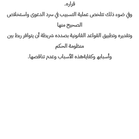
قراره.
وفي ضوء ذلك تتلخص عملیة التسبیب في سرد الدعوى واستخلاص
الصحیح منھا
وتقدیره وتطبیق القواعد القانونیة بصدده شریطة أن یتوافر ربط بین
منظومة الحكم
وأسبابھ وكفایةھذه الأسباب وعدم تناقصھا.