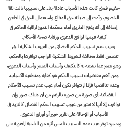
حقهم فمتى کانت هذه الأسباب عادلة بناء على تسبیبها نالت ثقة
الخصوم، وأدت إلى صیانة حق الدفاع واستعمال الحق فی الطعن
إضافة إلى أنه یفتح الطریق أمام محکمة التمییز لمراقبة المحاکم فی
کیفیة فهمها لواقع الدعوى ورقابة صحة الأحکام.
وعیب عدم تسبیب الحکم القضائی من العیوب الشکلیة التی
تتضمن فقط مخالفة للشروط الشکلیة الواجب توافرها بالحکم،
وهو یتمیز عما یشتبه به کالتکییف وأسباب التمییز وأسباب الدعوى،
ومن أهم مقتضیات تسبیب الحکم هو کفایة ومنطقیة الأسباب،
وعدم تناقضها فإذا لم تتوافر نکون أمام عیب عدم تسبیب الأحکام
القضائیة بأی صورة من صوره بالرغم من أن هناک صور وإن
توافرت إلا أنها لا تعتبر من عیوب تسبیب الحکم القضائی کالتزید فی
الأسباب أو الإحالة على تقریر خبیر أو أوراق الدعوى.
وبمجرد توفر عیب عدم التسبیب نلمس أثره من الناحیة المعنویة على