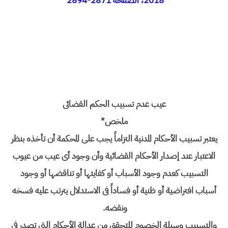
2018، الصفحة 2871-2894
عیب عدم تسبیب الحکم القضائی
ملخص*
یعتبر تسبیب الأحکام المدنیة التزاماً یجب على المحکمة أن تأخذه بنظر
الاعتبار عند إصدار الأحکام القضائیة وأن وجود أی عیب من عیوب
التسبیب کعدم وجود الأسباب أو کفایتها أو تناقضها أو وجود
أسباب افتراضیة أو ظنیة أو فساداً فی الاستدلال یترتب علیه فسخه
ونقضه.
والتسبیب وسیلة الخصوم للتحقق من عدالة الأحکام التی تصدر فی