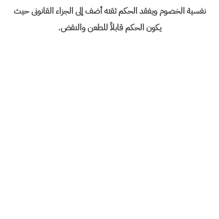
نفسیة الخصوم ویفقد الحکم ثقته أضف إلى الجزاء القانونی حیث
یکون الحکم قابلاً للطعن والنقض.