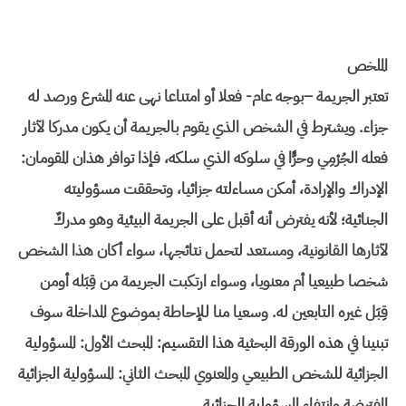
الملخص
تعتبر الجريمة –بوجه عام- فعلا أو امتناعا نهى عنه المشرع ورصد له
جزاء. ويشترط في الشخص الذي يقوم بالجريمة أن يكون مدركا لآثار
فعله الجُرْمِي وحرًّا في سلوكه الذي سلكه، فإذا توافر هذان المقومان:
الإدراك والإرادة، أمكن مساءلته جزائيا، وتحققت مسؤوليته
الجنائية؛ لأنه يفترض أنه أقبل على الجريمة البيئية وهو مدركٌ
لآثارها القانونية، ومستعد لتحمل نتائجها، سواء أكان هذا الشخص
شخصا طبيعيا أم معنويا، وسواء ارتكبت الجريمة من قِبَله أومن
قِبَل غيره التابعين له. وسعيا منا للإحاطة بموضوع المداخلة سوف
تبنينا في هذه الورقة البحثية هذا التقسيم: المبحث الأول: المسؤولية
الجزائية للشخص الطبيعي والمعنوي المبحث الثاني: المسؤولية الجزائية
المفترضة وانتفاء المسؤولية الجزائية