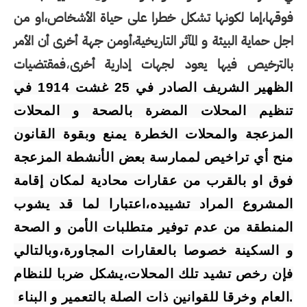
فوقها،إما لكونها تشكل خطرا على حياة الأشخاص،او من
اجل حماية البيئة و المآثر التاريخية،أومن جهة أخرى أن الأمر
بالترخيص فيها يعود لجهات إدارية أخرى
فمقتضيات
،
الظهير الشريف الصادر في 25 غشت 1914 في
تنظيم المحلات المضرة بالصحة و المحلات
المزعجة والمحلات الخطرة يمنع وبقوة القانون
منح أي تراخيص لممارسة بعض الأنشطة المزعجة
فوق او بالقرب من عقارات محادية لمكان إقامة
المشروع المراد تشييده،اعتبارا لما قد يشوب
المنطقة من عدم توفير متطلبات الأمن و الصحة
و السكينة خصوصا بالعقارات المجاورة،وبالتالي
فإن رخص تشيد تلك المحلات،يشكل ضربا للنظام
.
العام وخرقا للقوانين ذات الصلة بالتعمير و البناء