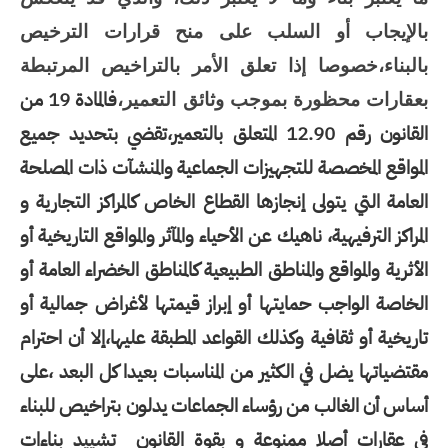
بالإيجاب أو السلب على منح قرارات الترخيص
بالبناء،خصوصا إذا تعلق الأمر بالتراخيص المرتبطة
فالمادة 19 من
بعقارات محظورة بموجب وثائق التعمير،
القانون رقم 12.90 المتعلق بالتعمير،تقضي بتحديد جميع
المواقع المخصصة للتجهيزات الجماعية والمنشآت ذات المصلحة
العامة التي يتولى إنجازها القطاع الخاص كالمراكز التجارية و
المراكز الترفيهية، ناهيك عن الأحياء والمآثر والمواقع التاريخية أو
الأثرية والمواقع والمناطق الطبيعية كالمناطق الخضراء العامة أو
الخاصة الواجب حمايتها أو إبراز قيمتها لأغراض جمالية أو
تاريخية أو ثقافية وكذلك القواعد المطبقة عليها،إلا أن احترام
مقتضياتها يضل في الكثير من المناسبات بعيدا كل البعد ،على
أساس أن الغالب من رؤساء الجماعات يدلون بتراخيص للبناء
في عقارات أصلا ممنوعة و بقوة القانون
تشييد بناءات