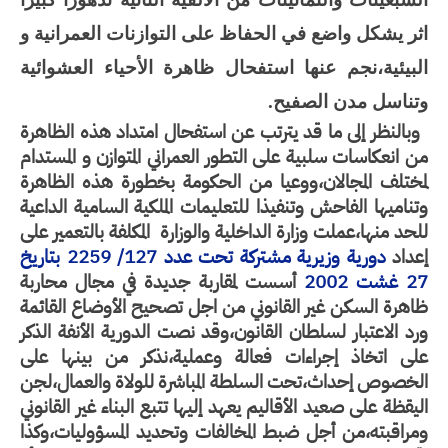
اثر يشكل واضع في الحفاظ على التوازنات العمرانية و
البيئية،نجم عنها استفحال ظاهرة الأحياء العشوائية
وتناسل مدن الصفيح
.
وبالنظر إلى ما قد يترتب عن استفحال امتداد هذه الظاهرة
من انعكاسات سلبية على التطور العمراني المتوازن و المستدام
لمختلف المجالان،و
وعيا من الحكومة بخطورة هذه الظاهرة
وتناميها الفاحش وتنفيذا للتعليمات الملكية السامية الداعية
للحد منها،عملت وزارة الداخلية والوزارة المكلفة بالتعمير
على
إعداد
دورية وزيرية مشتركة تحت عدد 127/ 2259 بتاريخ
27 غشت 2002
أسست لمقاربة جديدة في مجال محاربة
ظاهرة السكن غير القانوني من اجل تصحيح الأوضاع القائمة
ورد الاعتبار لسلطان القانون،وقد نصت الدورية الأنفة الذكر
على اتخاذ إجراءات فعالة وعملية،نذكر من بينها على
الخصوص إحداث،تحت السلطة المباشرة للولاة والعمال،لجن
اليقظة على صعيد الأقاليم يعهد إليها تتبع البناء غير القانوني
ومراقبته،من أجل ضبط المخالفات وتحديد المسؤوليات،وكذا