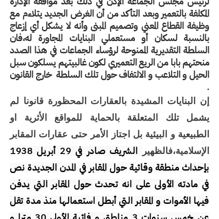
لرئيس مجلس الجماعة الإذن في ذلك بعد موافقة الإدارة
المكلفة بالتعمير وبعد التأكد من أن الغرض الجديد يتلاءم مع
وظيفة القطاع المعني وتصميم المبنى وأنه لا يشكل أي إزعاج
بالنسبة لسكان أو مستعملي البنايات المجاورة له،فان
السلطة التقديرية الممنوحة لرؤساء الجماعات في هذا الصدد
منحتهم بابا من الريع التعميري لكون غالبيتهم يسلكون سبل
الحيل و التلاعب و الالتفاف حول تلك السلطة
خارج القانون
.
إن البنايات المشيدة بالعقارات المحظورة قانونا لم
يشمل تلك المتعلقة بالحماية للمواقع الأثرية او
الطبيعية و البيئية بل اجتاز الأمر حتى عقارات المقابر
الشريف صادر في 29 أبريل 1938
الإسلامية،فالظهير
بإحداث منطقة وقائية حول المقابر في المدن الجديدة نص
في مادته الأولى على انه تحدث حول المقابر التي يدفن
فيها الأموات و المقابر التي أبطل استعمالها منذ مدة تقل
عن خمس سنوات 3 مناطق و فائية الأولى 30 مترا و