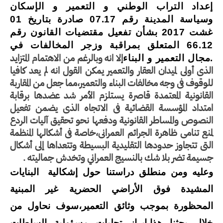
إعداد التراب الوطني و التعمير و الإسكان
وسياسة المدينة رقم 07.17 صادرة بتاريخ 01
غشت 2017 بشأن تفعيل مقتضيات القانون رقم
66.12 المتعلق بمراقبة وزجر المخالفات في
إلا انه وبالرغم من الاهتمام
المتزايد
.
مجال التعمير و البناء
الذي أولي لميدان العقار والتعمير يمكن القول انه لم يعد كافيا
للوقوف في وجه مخالفات البناء والتعمير،مما جعل من المقاربة
القانونية المعتمدة قاصرة يستلزم الأمر شد عضدها برقابة
امتداد المؤسسة القضائية في الاتجاه الذي يضمن تفعيل
النصوص والمساطر القانونية ودفعها نحو تحقيق آليات الردع
لمنع تنامي ظاهرة الجرائم العمراني،خاصة في أشكالها المنظمة
التي تتجاوز حدودها التقليدية البسيطة وتتعداها إلى أشكال
جسيمة تضر بلا شك بالنسيج العمراني وتخدش جماليته .
وعليه ومن منطلق دراستنا حول
إشكالية
البنايات
المشيدة فوق الأراضي الحضرية غير المبنية
المحظورة بموجب وثائق التعمير،سوف نحاول من
خلال بحثنا هذا،إبراز تجليات مسؤولية السلطات