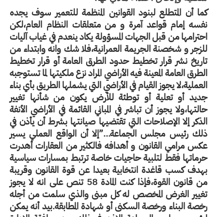
كما أن المتطلع لبنود القوانين المنظمة للتعمير سوف يجده
نفسه إمام قواعد آمرة و من متعلقات النظام العام،لكن
احترامها من قبل الجهات المسؤولة يكاد ينعدم في غياب آليات
للزجر و شخصنة الجريمة العمرانية،فلا شك وانه وابتداء من
تاريخ نشر قرار تخطيط حدود الطرق العامة أو قرار تخطيط
الطرق العامة المعينة فيه الأراضي المراد نزع ملكيتها لما تستوجبه
العملية،لا يجوز القيام في الأراضي التي يشملها الطريق بأي بناء
جديد أو تعلية أو توطئة للأرض يكون من شأنها تغيير
حالتها،ولا يجوز أن تباشر في المباني القائمة في الأراضي الأنفة
الذكر إلا الإصلاحات التي تقتضيها صيانتها بشرط أن يأذن في
ذلك رئيس مجلس الجماعة…”إلا أن الواقع العملي يسير
عكس مرامي القانون و أهدافه فالكثير من العقارات أهدرت
حرماتها فقط لتلبية حاجيات خاصة ترتبط بمسارات سياسية
بهدف كسب قاغدة انتخابية بعيدا عن قوة القانون وقريبة
من قانون القوة،فإذا كنت المادة 58 تنص على انه لا يجوز
تغيير الغرض المخصص له كل مبنى والذي سلمت من أجله
رخصة البناء ورخصة السكنى أو شهادة المطابقة.بيد أنه يمكن