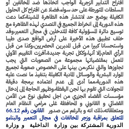
اقتراح التدابير الزجرية الواجب اتخاذها ضد المخالفين أو
السلطات المتورطة على حد سواء،فضلا عن اقتراح كل الحلول
الكفيلة بوضع حد لانتشار هذه الظاهرة المشينة،كما دعت
هذه الدورية إلى انخراط الجميع في التصدي لهذه الظاهرة مع
توسيع دائرة المسؤولية كافة المتدخلين في مجال التعمير،وقد
خلف تطبيق هذه الأخيرة على أرض الواقع صدى طيبا
واستحسانا كبيرا من قبل المدبرين الحضريين،وكذا من قبل
الرأي العام،إلا أنها،وككل تجربة جديدة،أفرزت التقييم الأولي
للعمل بمقتضياتها مجموعة من الصعوبات التي يجب
تجاوزها والتي نذكر،من بينها على الخصوص صعوبة تجميع
الموارد البشرية والوسائل المادية الكفيلة بتنفيذ ما نصت عليه
هذه الدورية،مما أدى إلى عدم اعتماده برمجة دقيقة
للجولات التي تقوم بها لجن اليقظة،وظهور الحاجة إلى إدخال
مؤسسات القضاء الجزري من اجل تحقيق نوع من الأمن
القضائي و القانوني و المحافظة غلى مرامي النظام العام
ومتعلقاته،ذلك انه و بالرغم من صدور
ا
لقانون رقم 66.12
المتعلق بمراقبة وزجر المخالفات في مجال التعمير والبناء
و
الدورية المشتركة بين وزارة الداخلية و وزارة