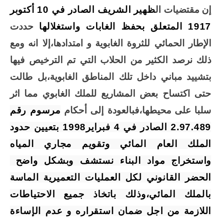
إن مقتضيات ال
ظهير الشريف الصادر في 10 أكتوبر
1917 المتعلق بحفظ الغابات واستغلالها
حددت
الإطار الحمائي للثروة الغابوية و امتدادها،إلا انه ومع
ذلك نرصد الكثير من الحلاب التي تم الترخيص فيها
بتشييد مباني داخل تلك المناطق الغابوية،بل طالت
حتى اكتساح بعض المشاريع للملك الغابوي مما اثر
سلبا على محيطها،فبالعودة إلى أحكام
مرسوم رقم
2.97.489 الصادر في 4 فبراير1998 بتعيين حدود
الملك العام المائي وتقويم مجاري المياه
واستخراج مواد البناء نستشف وبشكل واضح
الحضر القانوني لكل العمليات التعميرية الماسة
بالملك المائي،وذلك باتخاذ جميع الاحتياطات
اللازمة من اجل ضمان استقراره و عدم الإساءة