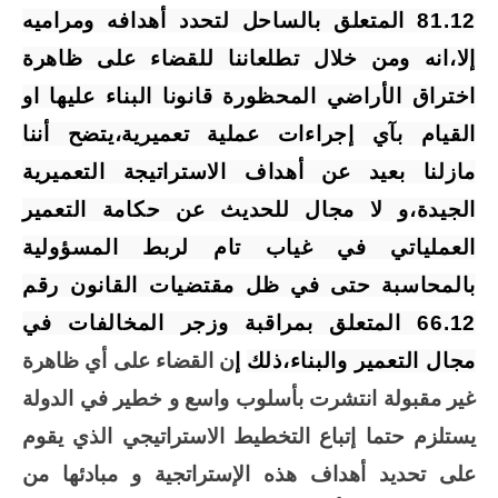
81.12 المتعلق بالساحل لتحدد أهدافه ومراميه
إلا،انه ومن خلال تطلعاننا للقضاء على ظاهرة
اختراق الأراضي المحظورة قانونا البناء عليها او
القيام بآي إجراءات عملية تعميرية،يتضح أننا
مازلنا بعيد عن أهداف الاستراتيجة التعميرية
الجيدة،و لا مجال للحديث عن حكامة التعمير
العملياتي في غياب تام لربط المسؤولية
بالمحاسبة حتى في ظل مقتضيات ا
لقانون رقم
66.12 المتعلق بمراقبة وزجر المخالفات في
مجال التعمير والبناء،ذلك
إ
ن القضاء على أي ظاهرة
غير مقبولة انتشرت بأسلوب واسع و خطير في الدولة
يستلزم حتما إتباع التخطيط الاستراتيجي الذي يقوم
على تحديد أهداف هذه الإستراتجية و مبادئها من