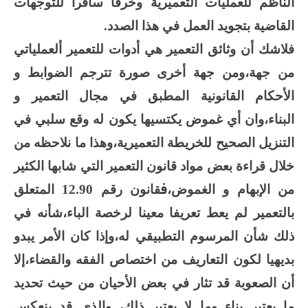
الناظم للعمليات التعميرية وخرقا سافرا للتوجهات
القاضية بتجويد العمل في هذا الصدد.
فلاشك أن وثائق التعمير هي أدوات للتعمير ألعملياتي
من جهة،ومن جهة أخرى صورة تترجم الضوابط و
الأحكام القانونية المطبق في مجال التعمير و
البناء،وان أي غموض يكتسيها يكون له وقع سلبي في
التنزيل الصحيح للخريطة التعميرية،وهذا ما نلاحظه من
خلال قراءة بعض مواد قانون التعمير التي شابها الكثير
ف
من الإبهام و الغموض،
قانون رقم 12.90 المتعلق
بالتعمير لم يعط تعريفا معينا لرخصة الباء،شأنه في
ذلك شأن المرسوم التطبيقي له،وإذا كان الأمر يبدو
بديهيا لكون التعاريف من اختصاص الفقه والقضاء،إلا
أن الصعوبة قد تثار في بعض الأحيان من حيث تحديد
ما يعتبر بناء وما لا يعتبر ذلك، والذي قد ينعكس