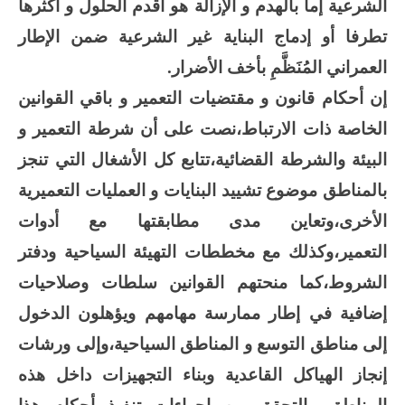
الشرعية إما بالهدم و الإزالة هو أقدم الحلول و أكثرها
تطرفا أو إدماج البناية غير الشرعية ضمن الإطار
العمراني المُنَظَّمِ بأخف الأضرار
.
إن أحكام قانون و مقتضيات التعمير و باقي القوانين
الخاصة ذات الارتباط،نصت
على أن شرطة التعمير و
البيئة والشرطة القضائية،تتابع كل الأشغال التي تنجز
بالمناطق موضوع تشييد البنايات و العمليات التعميرية
الأخرى،وتعاين مدى مطابقتها مع أدوات
التعمير،وكذلك مع مخططات التهيئة السياحية ودفتر
الشروط،كما منحتهم القوانين سلطات وصلاحيات
إضافية في إطار ممارسة مهامهم ويؤهلون الدخول
إلى مناطق التوسع و المناطق السياحية،وإلى ورشات
إنجاز الهياكل القاعدية وبناء التجهيزات داخل هذه