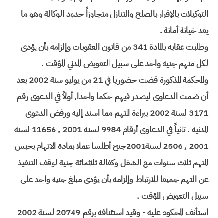
التوكيلات بالإقرار بالصلح والتنازل متجاوزاً حدود الوكالة وهو ما
يعد خيانة أمانة .
وطلبت عقابه بالمادة 341 من قانون العقوبات وإلزامه بأن يؤدى
لكل منهم جنيه واحد على سبيل التعويض المدني المؤقت .
والمحكمة المذكورة قضت حضوريا في 21 من يوليو سنة 2002 بعد
أن ضمت الدعاوى ليصدر فيهم حكما واحدا, أولاً في الدعوى رقم
3171 لسنة 2002 ببراءة المتهم مما اسند إليه ورفض الدعوى
المدنية . ثانياً في الدعاوى أرقام 9984 لسنة 2001 , 11656 لسنة
2001 , 2506 لسنة2001جنح أطلسا عملا بمادة الاتهام بحبس
المتهم ثلاث سنوات مع الشغل وكفالة ثلاثمائة جنية لوقف التنفيذ
عن التهم جميعا للارتباط وإلزامه بأن يؤدى مبلغ جنيه واحد على
سبيل التعويض المؤقت .
استأنف المحكوم عليه - وقيد استئنافه برقم 20749 لسنة 2002