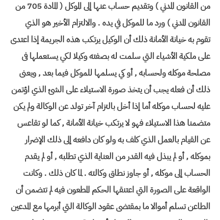
من القانون المدني ) وتقديم حساب عنها إلى الموكل ( المادة 705 من
القانون المدني ) ورد ما للموكل في يده . والالتزام الأخير هو الذي
تقوم به خيانة الأمانة ذلك أن الوكيل يرتكب هذه الجريمة إذا اعتدى
على ملكية الأشياء التي سلمت له بصفته وكيلا لكي يستعملها فى
مصلحة موكله ولحسابه , أو كي يسلمها للموكل فيما بعد , ويعنى
ذلك أن فعله يجب أن يتخذ صورة الاستيلاء على الشئ الذي اؤتمن
عليه لحساب موكله أما إذا أخل بالتزام آخر تولد عن الوكالة ولم يكن
متضمنا هذا الاستيلاء فهو لا يرتكب خيانة الأمانة , كما لو تقاعس
عن القيام بالعمل الذي كلف به ولو كان دافعه إلى ذلك الإضرار
بموكله , أو لم يبذل فيه القدر من العناية الذي تطلبه , أو لم يقدم
الحساب إلى موكله , أو جاوز نطاق وكالته . لما كان ذلك . وكانت
الواقعة على الصورة التي اعتنقها الحكم المطعون فيه لم تتضمن أن
الطاعن تسلم أموالا ما بمقتضى عقود الوكالة التي أبرمها مع المدعين