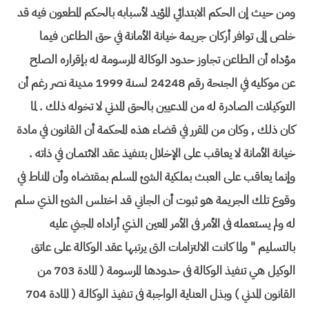
ومن حيث إن الحكم الابتدائي المؤيد لأسبابه بالحكم المطعون فيه قد
خلص إلى توافر أركان جريمة خيانة الأمانة في حق الطاعن فيما
مؤداه أن الطاعن تجاوز حدود الوكالة المرسومة له بإقراره الصلح
عن موكليه في الجنحة رقم 24248 لسنة 1999 مدينة نصر رغم أن
التوكيلات الصادرة له من المدعيين بالحق المدني لا تخوله ذلك . لما
كان ذلك , وكان من المقرر في قضاء هذه المحكمة أن القانون في مادة
خيانة الأمانة لا يعاقب على الإخلال بتنفيذ عقد الائتمـان في ذاته .
وإنما يعاقب على العبث بملكية الشئ المسلم بمقتضاه وأن المناط في
وقوع تلك الجريمة هو ثبوت أن الجاني قد اختلس الشئ الذي سلم
له ولم يستعمله فى الأمر فى الأمر المعين الذي أراداه المجني عليه
بالتسليم " ولما كانت الالتزامات التى يرتبها عقد الوكالة على عاتق
الوكيل هي تنفيذ الوكالة فى حدودها المرسومة ( المادة 703 من
القانون المدني ) وبذل العناية الواجبة فى تنفيذ الوكالـة ( المادة 704