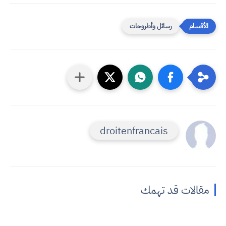
رسائل وأطروحات
droitenfrancais
مقالات قد تهمك