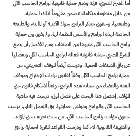
أما المشرع المصري، فإنه وضع حماية قانونية لبرامج الحاسب الآلي
من خلال منظومة متكاملة تتضمن مفهوماً لتلك الحماية،
وطبيعتها، وحقوق مبتكر البرامج سواءً الأدبية أو المالية، والطبيعة
الخاصة لهذه البرامج والأسس المنظمة لها، ولم يفرق بين حماية
برامج الحاسب الآلي وغيرها من المصنفات ومن الأفضل أن يضع
المشرعُ المصري حماية قانونية فعاله لبرامج الحاسب الآلي ويفصلها
عن باقي المصنفات المحمية. ودرست أيضاً الموقف التشريعي، من
حماية برامج الحاسب الآلي وفقاً لقانون براءات الإختراع وموقف
الفقه والقضاء من حماية هذه البرامج، وفقاً لاحكام قانون حق
المؤلف. إشتمل هذا البحث على فصل أول، درست فيه ماهية
الحاسب الآلي والبرامج ودواعي حمايتها. وفي الفصل الثاني، درست
حقوق مؤلف برنامج الحاسب الآلي، من حيث تعريف حق المؤلف
والطبيعة القانونية له، كما ودرست القواعد المقررة لحماية برامج