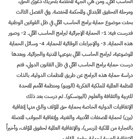
الحاسب الآلي, ومن هي الجهة المختصة بتحريك دعوى الحق،
ومرحلة التحقيق الأبتدائي والمحكمة المختصة. وفي الفصل الثالث
بحثت موضوع حماية برامج الحاسب الآلي في ظل القوانين الوطنية
فدرست فيه: 1- الحماية الإجرائية لبرامج الحاسب الآلي. 2- وصور
هذه الحماية. 3- والإجراءات الوقائية للحماية. 4- وسائل الحماية
الموضوعية، لبرامج الحاسب الآلي بنوعيها المدنية والجزائية. وبعدها
درست حماية برامج الحاسب الآلي في ظل القانون الدولي، فتم
دراسة حماية هذه البرامج عن طريق المنظمات الدولية، بالذات
المنظمة العالمية للملكية الفكرية (الويبو) ومنظمة الأمم المتحدة
للتربية والثقافة والعلوم (اليونسكو). ثم درست بعد ذلك
الإتفاقيات الدوليه الخاصة بحماية حق المؤلف والتي منها إتفاقية
(برن) لحماية المصنفات الأدبية، والفنية، وإتفاقية الجوانب المتصلة
بالتجارة من الملكية (تربس)، والإتفاقية العالمية لحقوق المؤلف، وأخيراً
الإتفاقية العربية لحماية حقوق المؤلف.