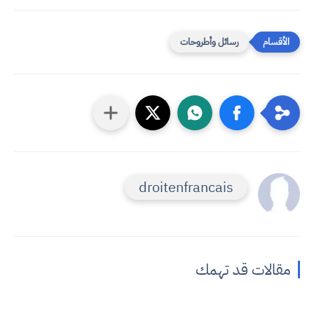
رسائل وأطروحات
droitenfrancais
مقالات قد تهمك