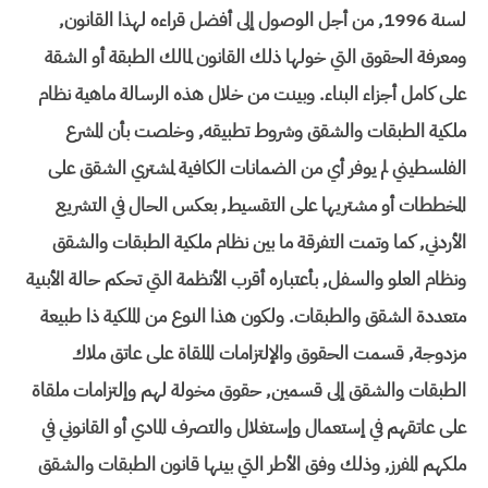
لسنة 1996, من أجل الوصول إلى أفضل قراءه لهذا القانون,
ومعرفة الحقوق التي خولها ذلك القانون لمالك الطبقة أو الشقة
على كامل أجزاء البناء. وبينت من خلال هذه الرسالة ماهية نظام
ملكية الطبقات والشقق وشروط تطبيقه, وخلصت بأن المشرع
الفلسطيني لم يوفر أي من الضمانات الكافية لمشتري الشقق على
المخططات أو مشتريها على التقسيط, بعكس الحال في التشريع
الأردني, كما وتمت التفرقة ما بين نظام ملكية الطبقات والشقق
ونظام العلو والسفل, بأعتباره أقرب الأنظمة التي تحكم حالة الأبنية
متعددة الشقق والطبقات. ولكون هذا النوع من الملكية ذا طبيعة
مزدوجة, قسمت الحقوق والإلتزامات الملقاة على عاتق ملاك
الطبقات والشقق إلى قسمين, حقوق مخولة لهم وإلتزامات ملقاة
على عاتقهم في إستعمال وإستغلال والتصرف المادي أو القانوني في
ملكهم المفرز, وذلك وفق الأطر التي بينها قانون الطبقات والشقق