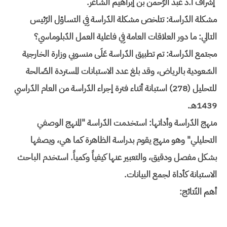
إشراف أ.د عبد الرّحمن بن إبراهيم الشّاعر.
مشكلة الدّراسة: تتلخص مشكلة الدّراسة فِي التساؤل الرّئيس
التالي: ما دور العلاقات العامة فِي فاعلية العمل الدّبلوماسي؟
مجتمع الدّراسة: تم تطبيق الدّراسة عَلَى منسوبي وزارة الخارجية
السّعودية بالرياض، وقد بلغ عدد الاستبانات المستردة الصّالحة
للتحليل (278) استبانة أثناء فترة إجراء الدّراسة من العام الدّراسي
1439هـ.
منهج الدّراسة وأداتها: استخدمت الدّراسة "المنهج الوصفي
التحليلي" وهو منهج يقوم بدراسة الظاهرة كما هي، ويصفها
بشكل مفصل ودقيق، والتعبير عنها كيفياً وكمياً. استخدم الباحث
الاستبانة كأداة لجمع البيانات.
أهم النّتائج: