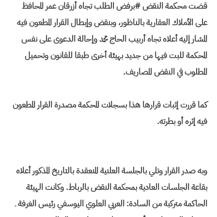
قضت محكمة النقض #برفض الطلب تجاه أزرقان عمر المحافظ
على الأملاك العقارية بالناظور، وبنقض وإبطال القرار المطعون فيه
المشار إليه أعلاه تجاه أربيب الحاج محمد وإحالة الدعوى على نفس
المحكمة للبت فيها من جديد بهيئة أخرى طبقا للقانون وتحميل
المطلوب في النقض المصاريف.
كما قررت إثبات قرارها هذا بسجلات المحكمة مصدرة القرار المطعون
فيه إثره أو بطرته.
وبه صدر القرار وتلي بالجلسة العلنية المنعقدة بالتاريخ المذكور أعلاه
بقاعة الجلسات العادية بمحكمة النقض بالرباط. وكانت الهيئة
الحاكمة متركبة من السادة: العربي العلوي اليوسفي رئيس الغرفة ـ