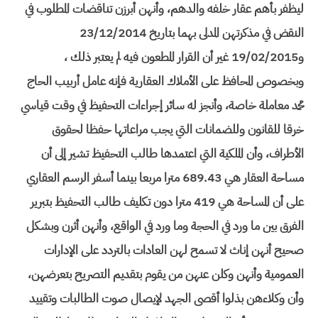
ليظفر بأهم عقار خلفه والدهم، وأنهن أبرزن تناقضات المطلوب في
النقض في مذكرتهن المدلى بهما بتاريخ 23/12/2014
و19/02/2015 غير أن القرار المطعون فيه لم يعتبر ذلك ،
وبخصوص المحافظ على الأملاك العقارية فإنه عامل أربيب الحاج
محمد معاملة خاصة، وأنجز له سائر إجراءات التحفيظ في وقت قياسي
خرقا للقانون وللضمانات التي يجب مراعاتها حفظا لحقوق
الأطراف، وأن الملكية التي اعتمدها طالب التحفيظ تشير إلى أن
مساحة العقار هي 689.43 مترا مربعا بينما أسفر الرسم العقاري
على أن المساحة هي 419 مترا دون تكليف طالب التحفيظ بتبرير
الفرق بين ما ورد في الحجة وما ورد في الواقع، وأنهن أثرن وبشكل
صحيح أنهن إناث لا تسمح لهن العادات بالتردد على الإدارات
العمومية وأنهن وكلن عنهن من يقوم بتقديم التصريح بتعرضهن،
وأن وكلاءهن بذلوا أقصى الجهد لإيصال صوت الطالبات وتقييد