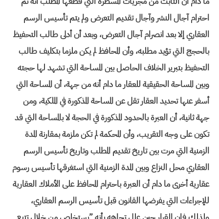
ما دام أن الثابت من مجريات المسطرة التي قطعها المطلب أنه تم
احترام آجال النشر وآجال تقديم التعرض ولم يتم تأسيس الرسم
العقاري إلا بعد انصرام آجال التعرض، وبعد أن أدلى طالب التحفيظ
بالحجج التي تؤيد مطلبه، وأن المحافظ لم يكن ملزما بتكليف طالب
التحفيظ بتبرير الخلاف الحاصل بين المساحة التي تشهد لها حجته
وبين المساحة الحقيقية للعقار ما دام أنه من جهة، أن المساحة التي
أسفر عنها تحديد العقار تقل عن المساحة المذكورة في الملكية، ومن
جهة ثانية، أن العبرة بالحدود المذكورة في الحجة لا بالمساحة التي قد
تكون على وجه التقريب، وأن المحكمة لم تكن ملزمة بمقارنة المدة
الزمنية التي مرت بين تاريخ تقديم المطلب وتاريخ تأسيس الرسم
العقاري محل النزاع وبين المدة الزمنية التي استغرقها تأسيس رسوم
عقارية أخرى ما دام أن العبرة باحترام المحافظ على الأملاك العقارية
للإجراءات التي يفرضها القانون قبل تأسيس الرسم العقاري،
ولذلك فإن القرار حين علل تجاهه بأنه ”يستخلص من خلال تتبع