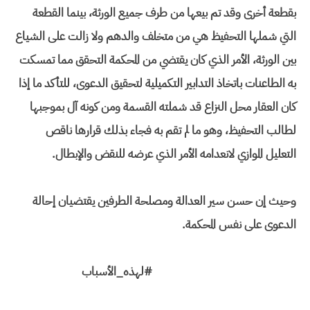
بقطعة أخرى وقد تم بيعها من طرف جميع الورثة، بينما القطعة
التي شملها التحفيظ هي من متخلف والدهم ولا زالت على الشياع
بين الورثة، الأمر الذي كان يقتضي من المحكمة التحقق مما تمسكت
به الطاعنات باتخاذ التدابير التكميلية لتحقيق الدعوى، للتأكد ما إذا
كان العقار محل النزاع قد شملته القسمة ومن كونه آل بموجبها
لطالب التحفيظ، وهو ما لم تقم به فجاء بذلك قرارها ناقص
التعليل الموازي لانعدامه الأمر الذي عرضه للنقض والإبطال.
وحيث إن حسن سير العدالة ومصلحة الطرفين يقتضيان إحالة
الدعوى على نفس المحكمة.
#لهذه_الأسباب