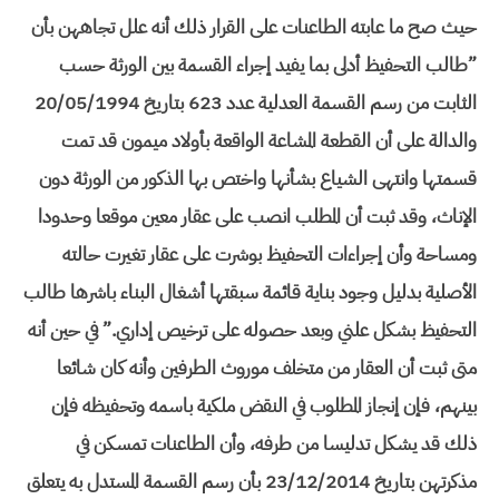
حيث صح ما عابته الطاعنات على القرار ذلك أنه علل تجاههن بأن
”طالب التحفيظ أدلى بما يفيد إجراء القسمة بين الورثة حسب
الثابت من رسم القسمة العدلية عدد 623 بتاريخ 20/05/1994
والدالة على أن القطعة المشاعة الواقعة بأولاد ميمون قد تمت
قسمتها وانتهى الشياع بشأنها واختص بها الذكور من الورثة دون
الإناث، وقد ثبت أن المطلب انصب على عقار معين موقعا وحدودا
ومساحة وأن إجراءات التحفيظ بوشرت على عقار تغيرت حالته
الأصلية بدليل وجود بناية قائمة سبقتها أشغال البناء باشرها طالب
التحفيظ بشكل علني وبعد حصوله على ترخيص إداري.” في حين أنه
متى ثبت أن العقار من متخلف موروث الطرفين وأنه كان شائعا
بينهم، فإن إنجاز المطلوب في النقض ملكية باسمه وتحفيظه فإن
ذلك قد يشكل تدليسا من طرفه، وأن الطاعنات تمسكن في
مذكرتهن بتاريخ 23/12/2014 بأن رسم القسمة المستدل به يتعلق