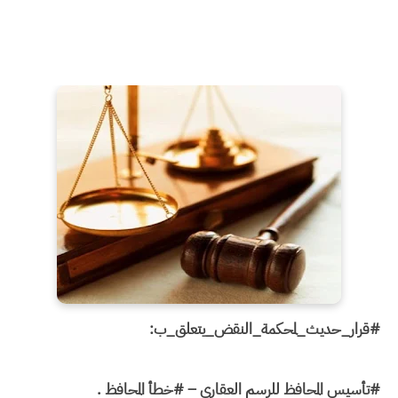
#قرار_حديث_لمحكمة_النقض_يتعلق_ب:
#تأسيس المحافظ للرسم العقاري – #خطأ المحافظ .