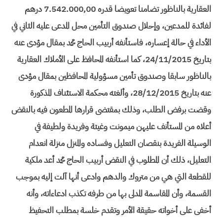
العقارية بالناظور تضامنا تعويضا قدره 7.542.000,00 درهم
لفائدة للمدعين، وإحلال صندوق التأمين محل المدعى عليه الثاني في
الأداء في حالة إعساره، فاستأنفه أربيب الحاج محمد بمقال مؤدى عنه
بتاريخ 24/11/2015، كما استأنفه المحافظ على الأملاك العقارية
بالناظور سابقا وصندوق تأمين مسؤولية المحافظين بمقال مؤدى
عنه بتاريخ 28/12/2015، وألغته محكمة الاستئناف المذكورة
وقضت برفض الطلب، وذلك بمقتضى قرارها المطعون فيه بالنقض
أعلاه من المستأنف عليهن ميمونت وغيتة وفريدة ولطيفة في
الوسيلة الفريدة بنقصان التعليل وفساده والمنزل منزلة انعدام
التعليل، ذلك أن المطلوب في النقض أربيب الحاج محمد أعد ملكية
للقطعة التي هي من متروك والدهم وادعى أنها آلت إليه بموجب
القسمة، وأن المقاسمة المدلى بها من طرفه تكذب ادعاءاته، وأنه
أخفى على أخواته حقيقة الأمر وتقدم خلسة بمطلب التحفيظ