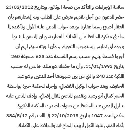
سلامة الإجراءات والتأكد من صحة الوثائق، وبتاريخ 23/02/2012
حضر المدعون من أجل تقديم تعرض على المطلب وتم إشعارهم بأن
العقار أصبح رسما عقاريا ،وبعد جواب المدعى عليه الأول وتأكيده لما
جاء في مذكرة المحافظ على الأملاك العقارية، وبأن المدعين لم يثبتوا
وجود أي تدليس يستوجب التعويض، وأن الورثة سبق لهم أن
أجروا قسمة بينهم حسب رسم القسمة عدد 623 صحيفة 260
بتاريخ 11/01/1993، وأن ما حفظه هو ملك خالص له حسب
الملكية عدد 248 والتي من بين شهودها أحد المدعين وهو عبد
الحفيظ، وبعد جواب الوكيل القضائي، وإجراء المحكمة خبرة بواسطة
الخبير كمال أبو رشيد وتقديم المدعين لمقال إضافي، وإدلاء المدعى عليه
بتنازل المدعي عبد الحفيظ عن دعواه، أصدرت المحكمة المذكورة
حكمها عدد 1047 بتاريخ 22/10/2015 في الملف رقم 384/5/12
بأداء المدعى عليه الأول أربيب الحاج محمد والمحافظ على الأملاك