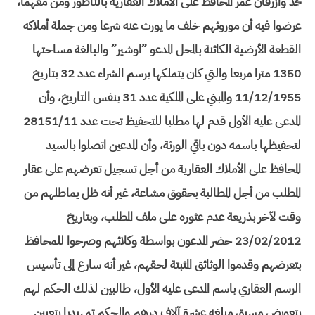
محمد وأزرقان عمر المحافظ على الأملاك العقارية بالناظور ومن معهما،
عرضوا فيه أن موروثهم خلف ما يورث عنه شرعا ومن جملة أملاكه
القطعة الأرضية الكائنة بالمحل المدعو ”اوشير” والبالغة مساحتها
1350 مترا مربعا والتي كان يتملكها برسم الشراء عدد 32 بتاريخ
11/12/1955 والمبني على الملكية عدد 31 بنفس التاريخ، وأن
المدعى عليه الأول قدم لها مطلبا للتحفيظ تحت عدد 28151/11
لتحفيظها باسمه دون باقي الورثة، وأن المدعين اتصلوا بالسيد
المحافظ على الأملاك العقارية من أجل تسجيل تعرضهم على عقار
المطلب من أجل المطالبة بحقوق مشاعة، غير أنه ظل يماطلهم من
وقت لآخر بذريعة عدم عثوره على ملف المطلب، وبتاريخ
23/02/2012 حضر المدعون بواسطة وكلائهم وصرحوا للمحافظ
بتعرضهم وقدموا الوثائق المثبتة لحقهم، غير أنه سارع إلى تأسيس
الرسم العقاري باسم المدعى عليه الأول، طالبين لذلك الحكم لهم
بتعويض مسبق مبلغه عشرة آلاف درهم والحكم تمهيديا بتعيين