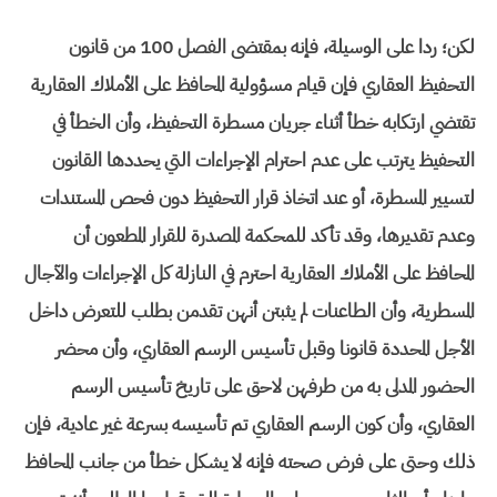
لكن؛ ردا على الوسيلة، فإنه بمقتضى الفصل 100 من قانون
التحفيظ العقاري فإن قيام مسؤولية المحافظ على الأملاك العقارية
تقتضي ارتكابه خطأ أثناء جريان مسطرة التحفيظ، وأن الخطأ في
التحفيظ يترتب على عدم احترام الإجراءات التي يحددها القانون
لتسيير المسطرة، أو عند اتخاذ قرار التحفيظ دون فحص المستندات
وعدم تقديرها، وقد تأكد للمحكمة المصدرة للقرار المطعون أن
المحافظ على الأملاك العقارية احترم في النازلة كل الإجراءات والآجال
المسطرية، وأن الطاعنات لم يثبتن أنهن تقدمن بطلب للتعرض داخل
الأجل المحددة قانونا وقبل تأسيس الرسم العقاري، وأن محضر
الحضور المدلى به من طرفهن لاحق على تاريخ تأسيس الرسم
العقاري، وأن كون الرسم العقاري تم تأسيسه بسرعة غير عادية، فإن
ذلك وحتى على فرض صحته فإنه لا يشكل خطأ من جانب المحافظ