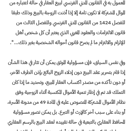
المعمول به في القانون المدني الفرنسي لبيع العقار في حالة اعتباره من
الموال المشتركة لا تكون تامة إلا إذا أذنت الزوجة بالبيع وذلك طبقا
للفصل 1424 من القانون المدني الفرنسي وللفصل الثالث من
قانون الالتزامات والعقود المغربي الذي يعتبر أن كل شخص أهل
للإلزام والالتزام ما لم يصرح قانون أحواله الشخصية بغير ذلك... ".
وفي نفس السياق، فإن مسؤولية الموثق يمكن أن تثار في هذا الشأن
إذا قام بتحرير عقد البيع دون إدلاء الزوج البائع بإذن الطرف الآخر،
أو دون تأكده من مصدر اكتساب العقار المبيع، وتحديد ما إذا كان
التملك قد تم في إطار تنمية الأموال المكتسبة أثناء الزوجية وفق
نظام الأموال المشتركة المنصوص عليه في المادة 49 من مدونة الأسرة،
أو بناء على سبب آخر كالإرث أو التبرع. بل يمكن تصور مسؤولية
المحافظ العقاري بالتبعية في حالة تقييده لعقد البيع بالرسم العقاري