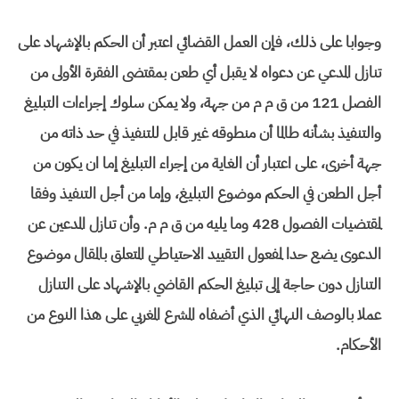
وجوابا على ذلك، فإن العمل القضائي اعتبر أن الحكم بالإشهاد على
تنازل المدعي عن دعواه لا يقبل أي طعن بمقتضى الفقرة الأولى من
الفصل 121 من ق م م من جهة، ولا يمكن سلوك إجراءات التبليغ
والتنفيذ بشأنه طالما أن منطوقه غير قابل للتنفيذ في حد ذاته من
جهة أخرى، على اعتبار أن الغاية من إجراء التبليغ إما ان يكون من
أجل الطعن في الحكم موضوع التبليغ، وإما من أجل التنفيذ وفقا
لمقتضيات الفصول 428 وما يليه من ق م م. وأن تنازل المدعين عن
الدعوى يضع حدا لمفعول التقييد الاحتياطي المتعلق بالمقال موضوع
التنازل دون حاجة إلى تبليغ الحكم القاضي بالإشهاد على التنازل
عملا بالوصف النهائي الذي أضفاه المشرع المغربي على هذا النوع من
الأحكام.