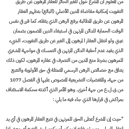
من المعلوم أن المشرع خول للغير الحائز للعقار المرهون عن طريق
التفويت إمكانية مقاضاة المدين الأصلي (البائع) بتطهير العقار
المرهون عن طريق المطالبة برفع الرهن الذي يثقله، كما قرر في نفس
الوقت الحماية للدائن المرتهن في استيفاء الدين المضمون بضمان
عيني ولو انتقل العقار ا لمرهون إلى الغير عن طريق التفويت، الشيء
الذي يفيد عدم أحقية الدائن المرتهن في التمسك في مواجهة المشتري
للمرهون بشرط منع المدين من التصرف في عقاره المرهون، لكون ذلك
يتنافى مع خصائص الرهن الرسمي المتمثلة في حق الأولوية والتتبع
من جهة، والمقتضيات التشريعية المنصوص عليها في الفصل 1077
من ق.ل.ع من جهة أخرى. وهو الأمر الذي أكدته محكمة الاستئناف
بمراكش في قرارها الذي جاء فيه ما يلي :
"حيث إن المشرع أعطى الحق للمرتهن في تتبع العقار المرهون في أي يد
انتقل إليها ..،ومن ثم فإنه لا يمكن أن يكون لحق التتبع أي معنى إذا