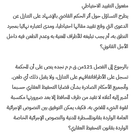
مفعول التقييد الاحتياطي
يطرح التساؤل حول أثر الحكم القاضي بالإشهاد على التنازل عن
الدعوى التي وقع تقييد مقالها احتياطيا، ومدى اعتباره نهائيا بمجرد
النطق به، أم يجب تبليغه للأطراف المعنية به وعدم الطعن فيه داخل
الأجل القانوني؟
بالرجوع إلى الفصل 121من ق م م نجده ينص على أن المحكمة
تسجل على الأطرافاتفاقهم على التنازل، ولا يقبل ذلك أي طعن.
وأنجميع الأحكام الصادرة بشأن قضايا التحفيظ العقاري حسبما
أشير إليه أعلاه لا تقيد من طرف المحافظ إلا بعد صيرورتها مكتسبة
لقوة الشيء المقضي به. فكيف يمكن التوفيق بين النصوص الإجرائية
العامة الواردة بقانونالمسطرة المدنية والنصوص الإجرائية الخاصة
الواردة بقانون التحفيظ العقاري؟