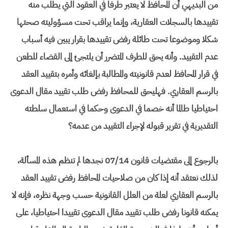
من البديهي أن المحافظ لا يعتبر طرفا في العقود التي يطلب منه
تقييدها بالسجلات العقارية، وإنما يراقب تحت مسؤوليته صحتها
شكلا وموضوعا تحت طائلة رفض تقييدها بقرار يبين فيه أسباب
عدم التقييد. وأنه يحق للطرف المتضرر أن يلتجئ إلى القضاء للطعن
في قرار المحافظ لعدم قانونيته والمطالبة بإلغائه وأمره بتقييد العقد
بالرسم العقاري. فهليحق للمحافظ رفض طلب تقييد مقال الدعوى
احتياطيا طالما أنه خصما في الدعوى وحكما في استعمال سلطته
التقديرية في تقرير قبوله لإجراء التقييد من عدمه؟
بالرجوع إلى مقتضيات قانون 07/14 نجدها لم تنظم هذه المسألة،
لذلك نعتقد أنه إذا كان من صلاحيات المحافظ رفض تقييد العقد
بالرسم العقاري لعلة من العلل القانونية حسب وجهة نظره، فإنه لا
يمكنه قانونا رفض طلب تقييد مقال الدعوى تقييدا احتياطيا، على