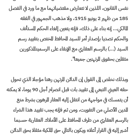
نفس القانون، اللذين لا تتعارض مقتضياتهما مع ما ورد في الفصل
185 من ظهير 2 يونيو 1915، ولا مذهب الجمهور في الفقه
المالكي... إنه بناء على ذلك، فإنه يتعين إلغاء الحكم المستأنف
والحكم تصديا بإصدار أمر للسيد المحافظ المختص بتقييد رسم
السيد (...) بالرسم العقاري مع الإبقاء على الرسمينالمذكورين
مثقلين بحقوق المرتهنين جميعا".
وبذلك نخلص إلى القول إن الدائن المرتهن رهنا مؤجلا الذي تحول
حقه العيني التبعي إلى تقييد بات قبل انصرام أجل 90 يوما، لا يمكنه
أن يتمسك في مواجهة من انتقل إليه العقار المرهون بشرط منع
المدين الأصلي من التفويت، ومن ثم فإنه يجب تقييد هذا الشراء
بالرسم العقاري من طرف المحافظ على الأملاك العقارية حسبما
أشير إليه في القرار أعلاه ويكون بالتالي حق الملكية مثقلا بحق الدائن