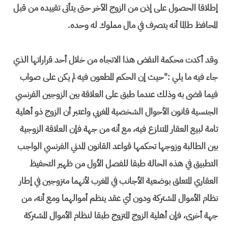
إطلاقا الحصول على إذن من الزوج الآخر حتى يتأتى تقييده من قبل
المحافظ طالما أنه يتصرف في مال مملوك له وحده.
وقد أكدت محكمة النقض هذا الاتجاه من خلال أحد قراراتها الذي
جاء فيه ما يلي :"حيث إن الحكم المطعون فيه لم يكن على صواب
فيما قضى به وذلك عندما طبق على العلاقة بين الزوجين الفرنسي
الجنسية قانون الأحوال الشخصية المغربي واعتبر أن الزوج ذو أهلية
تامة لبيع العقار المتنازع فيه، مع أنه من جهة فإن العلاقة الزوجية
بين الطالبة وزوجها تحكمها قواعد القانون المدني الفرنسي الواجب
التطبيق في هذه الحالة طبقا للفصل الأول من ظهير التحفيظ
العقاري المتعلق بوضعية الأجانب في المغرب لأنهما متزوجين في إطار
نظام الأموال المشتركة ودون أي عقد ينظم أموالهما ومع أنه، من
جهة أخرى، فإن أهلية الزوج المتزوج طبقا لنظام الأموال المشتركة