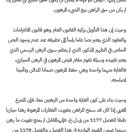
لم يكن من حق الراهن بيع الشيء المرهون.
وحيث إن هذا التأويل يزكيه القانون العام وهو قانون الالتزامات
والعقود الذي يعتبر نصا عاما يلجأ إلى تطبيقه عند عدم وجود النص
الخاص في الظهير المذكور، الذي لم ينظم سوى الرهن الرسمي الذي
يعتبر تقييده وسيلة تقوم مقام قبض المرهون في الرهن الحيازي،
فالغاية منهما واحدة وهي حفظ المرهون ضمانا للدائن وتأمينا
لمصلحته.
وحيث بناء على كون الغاية واحدة من الرهنين معا، فإن المشرع
المغربي إذا كان قد سمح للراهن بتفويت العقارات المرهونة رهنا حيازيا
طبقا للفصل 1177 من ق.ل.ع، فإنهبالمقابل لم يمنع تفويت ما رهن
رسميا ضمن القيود الواردة في هذا الفصل، والفصل 1178 من