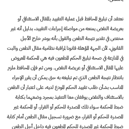
نعتقد أن تبليغ المحافظ قبل عملية التقييد بالمقال الاستئنافي أو
بعريضة النقض يمنعه من مواصلة إجراءات التقييد، بدليل أنه غير
مختص في تقدير نتيجة الطعن والقول بأنه بوشر خارج الأجل
القانوني، لأن الجهة المؤهلة قانونا لمراقبة نظامية مقال الطعن والبت
في المنازعة في صحة تبليغ الحكم المطعون فيه هي المحكمة المعروض
عليها المقال الاستئنافي أو عريضة النقض. ومن ثم فإن المحافظ ملزم
بانتظار نتيجة الطعن الذي تم تبليغه به حتى يمكن أن يقرر الإجراء
المناسب بشأن طلب تقييد الحكم المودع لديه، على اعتبار أن الطعن
بالاستئناف والنقض يوقفان معا التنفيذ بمجرد وضعهما بكتابة
ضبط المحكمة سواء تلك المصدرة للحكم أو القرار، أو المحكمة غير
المصدرة للحكم أو القرار، مع ضرورة تسجيل مقال الطعن أمام كتابة
ضبط المحكمة غير المصدرة للحكم المطعون فيه داخل أجل الطعن