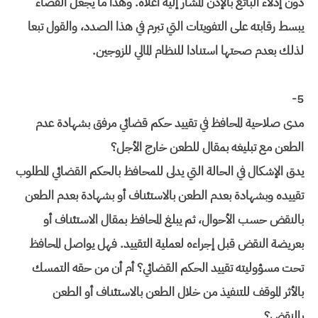
دون إدلاء البائع بالإذن المشار إليه أعلاه. وهذا ما يجعل القضاء
يبسط رقابته على التفويتات التي تبرم في هذا الصدد، والقول تبعا
لذلك بعدم صحتها استنادا للنظام المالي للزوجين.
5-
مدى صلاحية المحافظ في تقييد حكم قضائي مرفق بشهادة عدم
الطعن مع تبليغه بمقال للطعن خارج الأجل؟
يدق الإشكال في الحالة التي يدلى للمحافظ بالحكم القضائي المطلوب
تقييده وبشهادة بعدم الطعن بالاستئناف أو بشهادة بعدم الطعن
بالنقض حسب الأحوال، ثم يبلغ المحافظ بمقال الاستئناف أو
بعريضة النقض قبل إجراءه لعملية التقييد. فهل يواصل المحافظ
تحت مسؤوليته تقييد الحكم القضائي؟ أم أن من حقه التمسك
بالأثر الموقف للتنفيذ من خلال الطعن بالاستئناف أو الطعن
بالنقض؟