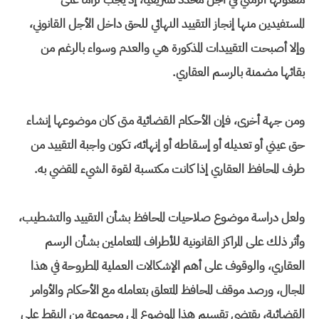
المستفيدين منها إنجاز التقييد النهائي للحق داخل الأجل القانوني،
وإلا أصبحت التقييدات المذكورة هي والعدم وسواء بالرغم من
بقائها مضمنة بالرسم العقاري.
ومن جهة أخرى، فإن الأحكام القضائية متى كان موضوعها إنشاء
حق عيني أو تعديله أو إسقاطه أو إنهائه، تكون واجبة التقييد من
طرف المحافظ العقاري إذا كانت مكتسبة لقوة الشيء المقضي به.
ولعل دراسة موضوع صلاحيات المحافظ بشأن التقييد والتشطيب،
وأثر ذلك على المراكز القانونية للأطراف المتعاملين بشأن الرسم
العقاري، والوقوف على أهم الإشكالات العملية المطروحة في هذا
المجال، ورصد موقف المحافظ المتعلق بتعامله مع الأحكام والأوامر
القضائية، يقتضي تقسيم هذا الموضوع إلى مجموعة من النقط على