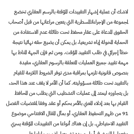
لاشك أن عملية إشهار التقييدات المؤقتة بالرسم العقاري تخضع
لمجموعة من الإجراءاتالمسطرية التي يتعين مراعاتها من قبل أصحاب
الحقوق المدعاة على عقار محفظ تحت طائلة عدم الاستفادة من
الحماية المخولة إياه تشريعيا، بل يمكن أن يضيع حقه نهائيا نتيجة
خطأ إجرائي في طلب التقييد المؤقت. ومن ثم فإن الجهة المناط بها
مهمة تقييد جميع العمليات المتعلقة بالرسوم العقاري، مقيدة
بنصوص قانونية تلزمها بمراقبة مدى توفر الشروط اللازمة للقيام
بالتقييد تحت طائلة مسؤوليته. كما أن الأمر لا يقف عند هذا الحد،
بل يتجاوزه ليمتد إلى عمليات التشطيب التي يطلب من المحافظ
القيام بها بعد إدلاء المعني بالأمر بحكم أو عقد وفقا لمقتضيات الفصل
91 من ظهير التحفيظ العقاري، أو بمآل المقال الافتتاحي موضوع
التقييد الاحتياطي. بل إن هناك أنواعا من التقييدات المؤقتة يسري
مفعولها الزمني في أجل محدد تشريعيا، إذ يجب لزاما على