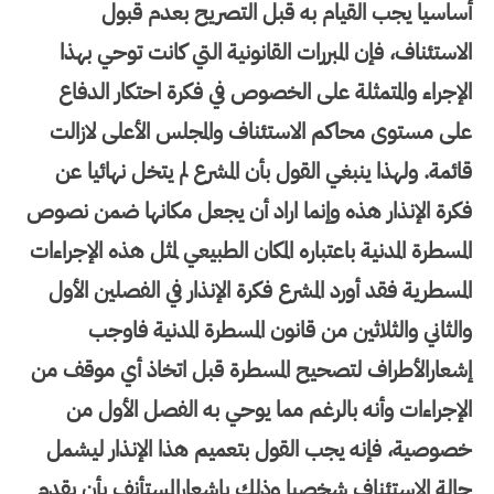
أساسيا يجب القيام به قبل التصريح بعدم قبول
الاستئناف، فإن المبررات القانونية التي كانت توحي بهذا
الإجراء والمتمثلة على الخصوص في فكرة احتكار الدفاع
على مستوى محاكم الاستئناف والمجلس الأعلى لازالت
قائمة. ولهذا ينبغي القول بأن المشرع لم يتخل نهائيا عن
فكرة الإنذار هذه وإنما اراد أن يجعل مكانها ضمن نصوص
المسطرة المدنية باعتباره المكان الطبيعي لمثل هذه الإجراءات
المسطرية فقد أورد المشرع فكرة الإنذار في الفصلين الأول
والثاني والثلاثين من قانون المسطرة المدنية فاوجب
إشعارالأطراف لتصحيح المسطرة قبل اتخاذ أي موقف من
الإجراءات وأنه بالرغم مما يوحي به الفصل الأول من
خصوصية، فإنه يجب القول بتعميم هذا الإنذار ليشمل
حالة الاستئناف شخصيا وذلك بإشعارالمستأنف بأن يقدم