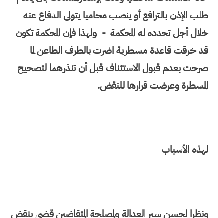
طلب الإذن بالترافع أو ينصب محاميا يتولى الدفاع عنه
خلال أجل تحدده له المحكمة - ولهذا فإن المحكمة تكون
قد خرقت قاعدة مسطرية اضرت بالطرف الطاعن لما
صرحت بعدم قبول الاستئناف قبل أن تنذرهما لتصحيح
المسطرة وعرضت قرارها للنقض.
لهذه الأسباب
ونظرا لحسن سير العدالة ولمصلحة المتقاضين قضى بنقض