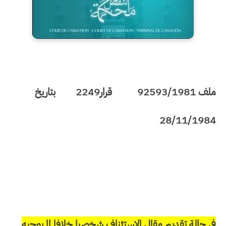
ملف
92593/1981
قرار
2249
بتاريخ
28/11/1984
في حالة تقديم مقال الاستئناف شخصيا خلافا لما يوجبه