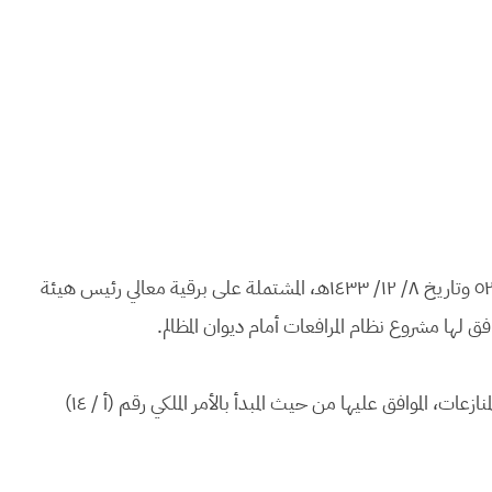
بعد الاطلاع على المعاملة الواردة من الديوان الملكي برقم ٥٢٨٥٩ وتاريخ ٨/ ١٢/ ١٤٣٣هـ، المشتملة على برقية معالي رئيس هيئة
وبعد الاطلاع على الترتيبات التنظيمية لأجهزة القضاء وفض المنازعات، الموافق عليها من حيث المبدأ بالأمر الملكي رقم (أ / ١٤)