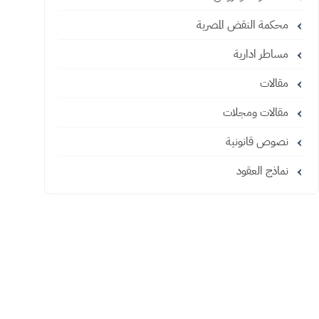
محكمة النقض المصرية
مساطر ادارية
مقالات
مقالات ومجلات
نصوص قانونية
نماذج العقود