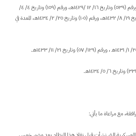
وبعد الاطلاع على المحاضر رقم (٢٩٤) وتاريخ ١١/ ٧/ ١٤٢٧هـ، ورقم (٥٣٩) وتاريخ ١٦/ ١٢ /١٤٢٩هـ، ورقم (١٥٩) وتاريخ ٤/ ٤/
١٤٣١هـ، ورقم (٤٢٢) وتاريخ ١٦/ ١٠/ ١٤٣١هـ، ورقم (٣٧٣) وتاريخ ١٩/ ٨/ ١٤٣٢هـ، ورقم (١٠٥) وتاريخ ٢٥/ ٢/ ١٤٣٤هـ، المعدة في
مرافقة، مع مراعاة ما يأتي:
دمة العسكرية التي نشأت قبل نفاذ هذا النظام بعد مضي خمس