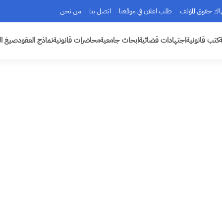
هاك حقوق المؤلف
طلب اعلان في موقعنا
اتصل بنا
من نحن
ة
كتب قانونية
اجتهادات قضائية
ابحاث جامعية
محاضرات قانونية
نماذج العقود
صيغ ال