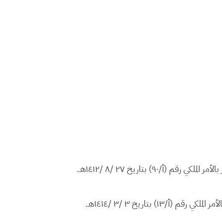
٩٠) بتاريخ ٢٧ /٨ /١٤١٢هـ.
١) بتاريخ ٣ /٣ /١٤١٤هـ.