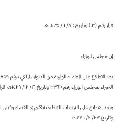
قرار رقم (١٣) وتاريخ : ٨/ ١ / ١٤٣٥ هـ
إن مجلس الوزراء
الخبراء بمجلس الوزراء رقم ٣٣٦٥ وتاريخ ١٦/ ١٢/ ١٤٢٩هـ، المرافق لها مشروع نظام المرافعات أمام ديوان المظالم.
وتاريخ ٢٣/ ٢/ ١٤٢٦هـ.