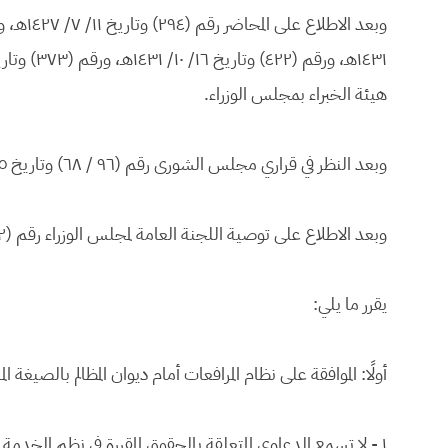
هيئة الخبراء بمجلس الوزراء.
وبعد النظر في قراري مجلس الشورى رقم (٩٦ / ٦٨) وتاريخ ٢٥/ ١/ ١٤٣١هـ ، ورقم (١٢٩/ ٥٧) وتاريخ ٢١/ ١١/ ١٤٣٣هـ.
وبعد الاطلاع على توصية اللجنة العامة لمجلس الوزراء رقم (٣٣٢) وتاريخ ٦/ ٥/ ١٤٣٤هـ.
يقرر ما يلي:
أولًا: الموافقة على نظام المرافعات أمام ديوان المظالم بالصيغة ال
١ - لا تسمع الدعاوى المتعلقة بالحقوق المقررة في نظم الخ