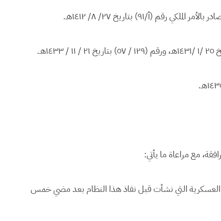
م (أ/٩١) بتاريخ ٢٧/ ٨/ ١٤١٢هـ.
مرافقة، مع مراعاة ما يأتي:
دمة العسكرية التي نشأت قبل نفاذ هذا النظام بعد مضي خمس