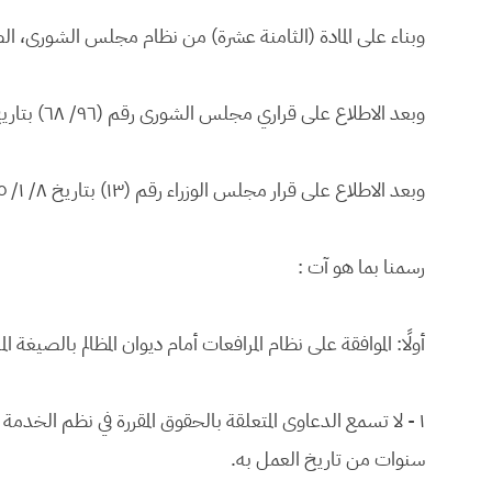
وبناء على المادة (الثامنة عشرة) من نظام مجلس الشورى، الصادر بالأمر الملكي رق
وبعد الاطلاع على قراري مجلس الشورى رقم (٩٦/ ٦٨) بتاريخ ٢٥ /١ /١٤٣١هـ، ورقم (١٢٩ / ٥٧) بتاريخ ٢١ / ١١ / ١٤٣٣هـ.
وبعد الاطلاع على قرار مجلس الوزراء رقم (١٣) بتاريخ ٨/ ١/ ١٤٣٥هـ.
رسمنا بما هو آت :
أولًا: الموافقة على نظام المرافعات أمام ديوان المظالم بالصيغة ال
١ - لا تسمع الدعاوى المتعلقة بالحقوق المقررة في نظم الخ
سنوات من تاريخ العمل به.