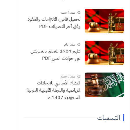
منذ 4 سنة
تحميل قانون الالتزامات والعقود
وفق آخر التعديلات PDF
منذ عام
ظهير 1984 المتعلق بالتعويض
عن حوادث السير PDF
منذ 6 سنة
النظام الأساسي للاتحادات
الرياضية واللجنة الأولمبية العربية
السعودية 1407 هـ
التسميات