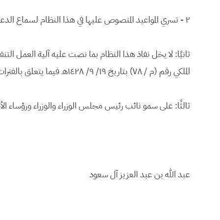
٢ - تسري المواعيد المنصوص عليها في هذا النظام لسماع الدعاوى على المواعيد التي لم تنقض قبل سريانه.
ثانيًا: لا يخل نفاذ هذا النظام بما نصت عليه آلية العمل التنفي
الملكي رقم (م / ٧٨) بتاريخ ١٩/ ٩/ ١٤٢٨هـ فيما يتعلق بالفترات الانتقالية.
ثالثًا: على سمو نائب رئيس مجلس الوزراء والوزراء ورؤساء ال
عبد الله بن عبد العزيز آل سعود