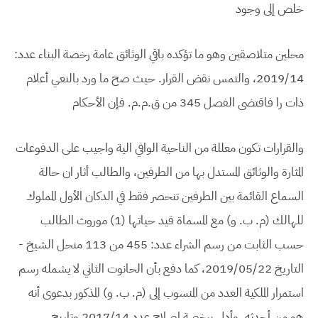
خلص إلى وجود
محلين متلاصقين وهو ما تؤكده باقي الوثائق عامة رخصة البناء عدد:
2019/14، والتمس نقض القرار. حيث صح ما ورد بالنعي أعلام
ذات را فاقتضى الفصل 345 من ق.م.م. فإن الأحكام
والقرارات تكون معللة من الناحية الوافي الية واجيب على الدفوعات
المثارة والوثائق المستدل بها من الطرفين، والطالب أثار ان حالة
السماع القائمة بين الطرفين تنحصر فقط في الدكان الأول المملوك
للهالك (م. ب. و) مع المسماة قيد حياتها (1) موروث الطالب
حسب الثابت من رسم الشراء عدد: 455 من 113 منحل الشيخ -
التاريخ 2019/05/22، كما دفع بأن الحانوت الثاني لا يشمله رسم
استمرار الملكية العدد من المنسوب إلى (م. ب. و) المذكور بدعوى أنه
هو من أحدثه، وأدلى برخصة إصلاح عدد 2017/14 وتاريخ