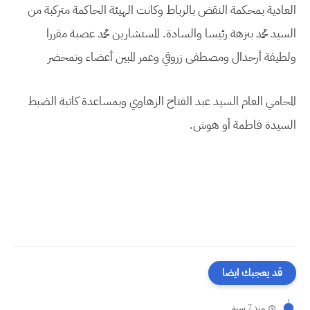
العادية بمحكمة النقض بالرباط وكانت الهيئة الحاكمة متركبة من
السيد محمد بنزهة رئيسا والسادة. المستشارين محمد عصبة مقررا
ولطيفة أرحدال ومصطفى زروقي وعمر المبين أعضاء وتمحضر
المحامي العام السيد عبد الفتاح الزهاوي وبمساعدة كاتبة الضبط
السيدة فاطمة أو هوش.
قد يعجبك ايضا
منذ 7 سنة