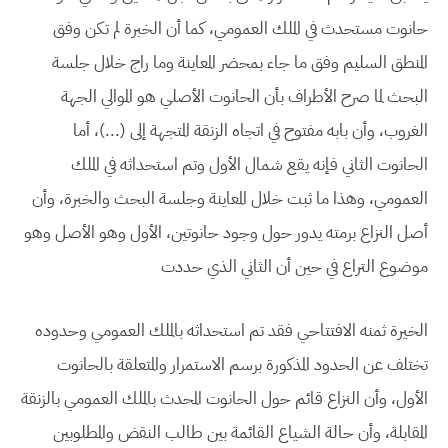
حانوت مستحدث في الملك العمومي، كما أن الخبرة لم تكن وفق
المنطق السليم وفق ما جاء بمحضر المعاينة وما راج خلال جلسة
البحث لما صرح الأطراف بأن الحانوت الأصلي هو الموالي الجهة
الغروب، وأن بابه مفتوح في اتجاه الزنقة المتجهة إلى (...)، أما
الحانوت الثاني فإنه يقع شمال الأول وتم استحداثه في الملك
العمومي، وهذا ما ثبت خلال المعاينة وجلسة البحث والخبرة، وأن
أصل النزاع برمته يدور حول وجود حانوتين، الأول وهو الأصل وهو
موضوع التراع في حين أن الثاني الذي حددت
الخيرة ثمنه الافتتاحي فقد تم استحداثه بالملك العمومي وحدوده
تختلف عن الحدود المذكورة برسم الاستمرار والمتعلقة بالحانوت
الأول، وأن النزاع قائم حول الحانوت المحدث بالملك العمومي بالزنقة
المقابلة، وأن حالة الشياع القائمة بين طالب النقض والمطلوبين