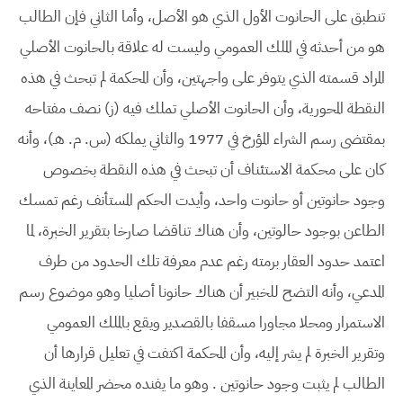
تنطبق على الحانوت الأول الذي هو الأصل، وأما الثاني فإن الطالب
هو من أحدثه في الملك العمومي وليست له علاقة بالحانوت الأصلي
المراد قسمته الذي يتوفر على واجهتين، وأن المحكمة لم تبحث في هذه
النقطة المحورية، وأن الحانوت الأصلي تملك فيه (ز) نصف مفتاحه
بمقتضى رسم الشراء المؤرخ في 1977 والثاني يملكه (س. م. هـ)، وأنه
كان على محكمة الاستئناف أن تبحث في هذه النقطة بخصوص
وجود حانوتين أو حانوت واحد، وأيدت الحكم المستأنف رغم تمسك
الطاعن بوجود حالوتين، وأن هناك تناقضا صارخا بتقرير الخبرة، لما
اعتمد حدود العقار برمته رغم عدم معرفة تلك الحدود من طرف
المدعي، وأنه التضح للخبير أن هناك حانونا أصليا وهو موضوع رسم
الاستمرار ومحلا مجاورا مسقفا بالقصدير ويقع بالملك العمومي
وتقرير الخبرة لم يشر إليه، وأن المحكمة اكتفت في تعليل قرارها أن
الطالب لم يثبت وجود حانوتين . وهو ما يفنده محضر المعاينة الذي