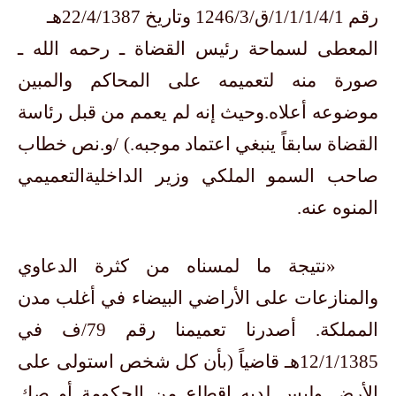
رقم 1/1/1/4/1/ق/1246/3 وتاريخ 22/4/1387هـ
المعطى لسماحة رئيس القضاة ـ رحمه الله ـ
صورة منه لتعميمه على المحاكم والمبين
موضوعه أعلاه.وحيث إنه لم يعمم من قبل رئاسة
القضاة سابقاً ينبغي اعتماد موجبه.) /و.نص خطاب
صاحب السمو الملكي وزير الداخليةالتعميمي
المنوه عنه.
«نتيجة ما لمسناه من كثرة الدعاوي
والمنازعات على الأراضي البيضاء في أغلب مدن
المملكة. أصدرنا تعميمنا رقم 79/ف في
12/1/1385هـ قاضياً (بأن كل شخص استولى على
الأرض وليس لديه إقطاع من الحكومة أو صك