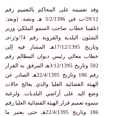
وقد تعميمه على المحاكم بالتعميم رقم
29/12/ت في 3/2/1396 هـ ونصه: (وبعد:
(تلقينا خطاب صاحب السمو الملكي وزير
الشئون البلدية والقروية رقم 74/و/ز/جـ
وتاريخ 17/12/1395هـ المشار فيه إلى
خطاب معالي رئيس ديوان المظالم رقم
502 وتاريخ 3/12/1395هـ المرفق به القرار
رقم 186 وتاريخ 22/4/1395هـ الصادر عن
الهيئة القضائية العليا والذي يعالج حالات
وضع اليد على أراضي البلديات. ولرغبة
سموه تعميم قرار الهيئة القضائية العليا رقم
186 وتاريخ 22/4/1395هـ حتى يعتبر ما