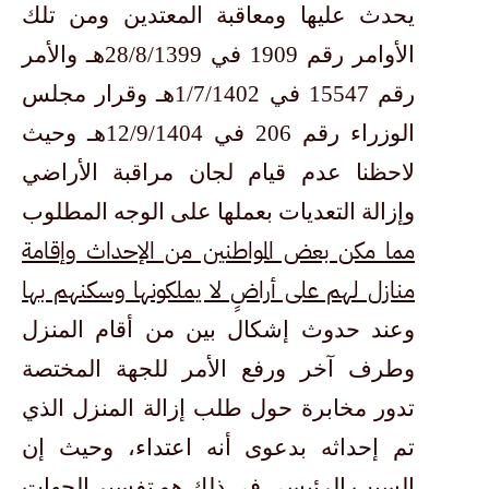
يحدث عليها ومعاقبة المعتدين ومن تلك
الأوامر رقم 1909 في 28/8/1399هـ والأمر
رقم 15547 في 1/7/1402هـ وقرار مجلس
الوزراء رقم 206 في 12/9/1404هـ وحيث
لاحظنا عدم قيام لجان مراقبة الأراضي
وإزالة التعديات بعملها على الوجه المطلوب
مما مكن بعض المواطنين من الإحداث وإقامة
منازل لهم على أراضٍ لا يملكونها وسكنهم بها
وعند حدوث إشكال بين من أقام المنزل
وطرف آخر ورفع الأمر للجهة المختصة
تدور مخابرة حول طلب إزالة المنزل الذي
تم إحداثه بدعوى أنه اعتداء، وحيث إن
السبب الرئيسي في ذلك هو تفسير الجهات