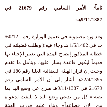
ثانياً/ الأمر السامي رقم 21679 في
9/11/1387هـ:-
وقد ورد مضمونه في تعميم الوزارة رقم : 60/12/
ت في 1/5/1402 هـ وجاء فيه:( وطلب فضيلته في
خطابه المذكور إيضاح المدة التي يعتبر الإحياء بها
قديماً ليكون قاعدة يسار عليها. وبتأمل ما تقدم
وحيث إن قرار الهيئة القضائية العليا رقم 186 في
22/4/1395هـ أشار إلى أن الأمر السامي رقم
21679 في 9/11/1387هـ صرح عن وضع اليد بما
نصه:« كل من يدعي وضع اليد لا يلتفت لدعواه
من الآن فصاعداً» وبناء عليه قررت الهيئة