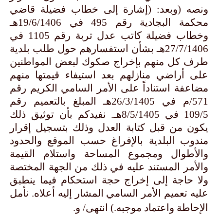
ونصه (وبعد: (إشارة إلى خطاب فضيلة قاضي
محكمة البجادية رقم 495 في 19/6/1406هـ
وخطاب فضيلة كاتب عدل تربة رقم 1105 في
27/7/1406هـ بشأن استفسارهم حول طلب بلدية
طرف كل منهم بإخراج صكوك لبعض المواطنين
على أراضي منازلهم بعد استيفاء قيمتها منهم
مضاعفة استناداً على الأمر السامي الكريم رقم
571/م في 26/3/1405هـ المبلغ بالتعميم رقم
109/5 في 8/5/1405هـ. نفيدكم بأن توثيق ذلك
يكون من قبل كتابة العدل وذلك بتسجيل إقرار
مندوب البلدية بالإفراغ حسب الموقع والحدود
والأطوال ومجموع المساحة واستلام القيمة
والأمر المستند عليه في ذلك من الجهة المختصة
ولا حاجة إلى إخراج حجة استحكام فيما ينطبق
عليه تعميم الأمر السامي المشار إليه أعلاه. نأمل
الإحاطة واعتماد موجبه.) انتهى/ و.