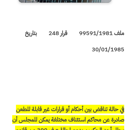
ملف 99591/1981
قرار
248
بتاريخ
30/01/1985
في حالة تناقض بين أحكام أو قرارات غير قابلة للطعن
صادرة عن محاكم استئناف مختلفة يمكن للمجلس أن