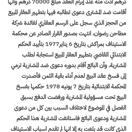
درهم أدت منه عند إبرام العقد مبلغ 70000 درهم وأنها
أقامت ضد المشترى دعوى تطالبه فيها بتطهير العقار المبيع
من الحجز الذي سجل على الرسم العقاري لفائدة شركة
مطاحن رضوان، انتهت بصدور القرار الصادر عن محكمة
الاستيناف بمراكش بتاريخ 6 يناير1977 بتأييد الحكم
الابتدائي القاضي بتطهير العقار المبيع استجابة لطلب
المشترية. وأن البائع أقام بدوره دعوى ضد المشترية ترمي
إلى فسخ عقد البيع لعدم أداء بقية الثمن فأصدرت
المحكمة الابتدائية بتاريخ 7 يونيه 1978 حكمها بفسخ
البيع تحت مسؤولية المشترية ورفضت الدفع بسبق
الفصل في الموضوع لاختلاف السبب بين كل من دعوى
المشترية ودعوى البائع فاستانفت المشترية هذا الحكم
الذي كانت قد بلغت به إلا انها لم تقدم اسباب الاستيناف