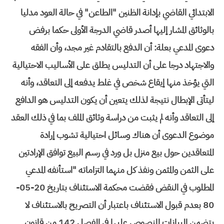
الابتدائي القاضي بإدانة الظنين "الطاعن" في حالة العود مدليا
بالوثائق المشار إليها أصدر قاضي الدرجة الأولى حكما برفض
دعوى المدعي بعلة: أن الدفع بالتقادم غير مجد، وأن الفقه
والاجتهاد درجا على أن التدليس يطلق على الأساليب الاحتيالية
التي يؤخذ منها إيقاع شخص في غلط يدفعه إلى التعاقد، وأنه
ليتأتى الإبطال نتيجة لذلك يتعين أن يكون التدليس هو الدافع
إلى التعاقد وأنه لم يثبت من دراسة وثائق الملف بما في ذلك العقد
موضوع الدعوى أن هناك وسائل احتيالية تشوب إرادة
المتعاقدين حول بيع منزل بل ورد في رسم البيع توافق الإرادتين
على الثمن والمثمن ونفذ كل منهما التزاماته "استأنفه المدعي
المطلوب في النقض فقضت محكمة الاستئناف بتاريخ 20-05-
80 بعدم قبول الاستئناف باعتبار أن التصريح بالاستئناف لا
يتضمن البيانات المنصوص عليها في الفصل 142 من قانون