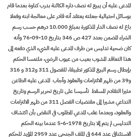
المدعى عليه أن يبيع له نصف داره الكائنة بدرب كناوة بعدما قام
بوسائل احتيالية جعلته يعتقد أنه قادر على معالجة ابنه وفعلا
باع له نصف الدار المذكورة بمبلغ 10.000 درهم حسب رسم
الشراء المضمن بعدد 427 ص 346 بتاريخ 10-09-76 وأنه
كان ضحية تدليس من طرف المدعى عليه الشيء الذي دفعه إلى
هذا التعاقد المشوب بعيب من عيوب الرضى، ملتمسا الحكم
بإبطال رسم البيع المذكور تطبيقا، للفصول 311 و312 و 316
و39 من ظهير الالتزامات والعقود وأجاب المدعى عليه الطاعن
مثيرا التقادم المسقط تأسيسا على تاريخ تحرير الرسم وتاريخ
التداعي مشيرا إلى مقتضيات الفصل 311 من ظهير الالتزامات
والعقود، وبعدما عقب المدعي المطلوب في النقض بأن اكتشاف
التدليس لم يتم إلا بتاريخ 1978-6-5 عندما بينه الحكم
الاستئنافي عدد 644 في الملف الجنحي عدد 2959 المؤيد للحكم