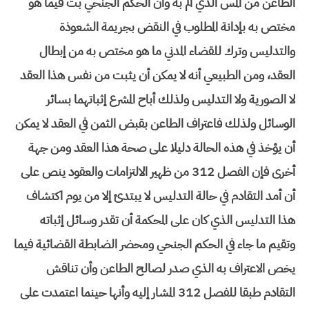
الطاعن من المس الذي ألم به وأن الحكم الجنحي بت فيما هو
مختص به بإدانة المطلوب في النقض بجريمة الشعوذة
والتدليس وترك للقضاء المدني ما هو مختص به من إبطال
العقد، ومن الطبيعي أنه لا يمكن أن يثبت من نفس هذا العقد
لا الصورية ولا التدليس ولذلك أباح المشرع إثباتهما بسائر
الوسائل ولذلك فاعتراف الطاعن بقبض الثمن في العقد لا يمكن
أن يؤخذ في هذه الحالة دليلا على صحة هذا العقد ومن جهة
أخرى فإن الفصل 312 من ظهير الالتزامات والعقود ينص على
أن أمد التقادم في حالة التدليس لا يبتدئ إلا من يوم اكتشاف
هذا التدليس الذي كان على المحكمة أن تقدر وسائل إثباته
وتقيم ما جاء في الحكم الجنحي ومحضر الضابطة القضائية فيما
يخص الاعتراف به الذي صدر لصالح الطاعن وأن تناقش
التقادم طبقا للفصل 312 المشار إليه وأنها حينما اعتمدت على