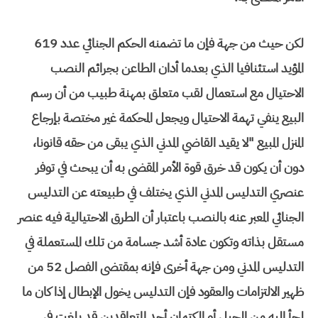
لكن حيث من جهة فإن ما تضمنه الحكم الجنائي عدد 619
المؤيد استئنافيا الذي بعدما أدان الطاعن بجرائم النصب
الاحتيال مع استعمال لقب متعلق بمهنة طبيب من أن رسم
البيع ينفي تهمة الاحتيال ويجعل المحكمة غير مختصة بإرجاع
المنزل المبيع "لا يقيد القاضي المدني الذي يبقى من حقه قانونا،
دون أن يكون قد خرق قوة الأمر المقضى به أن يبحث في توفر
عنصري التدليس المدني الذي يختلف في طبيعته عن التدليس
الجنائي المعبر عنه بالنصب باعتبار أن الطرق الاحتيالية فيه عنصر
مستقل بذاته وتكون عادة أشد جسامة من تلك المستعملة في
التدليس المدني ومن جهة أخرى فإنه بمقتضى الفصل 52 من
ظهير الالتزامات والعقود فإن التدليس يخول الإبطال إذا كان ما
لجأ إليه من الحيل أو الكتمان أحد المتعاقدين قد بلغت في