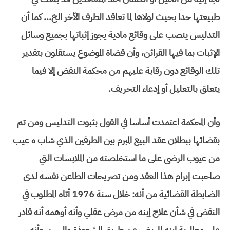
طبيعتها حدا بحيث لولاها لما تعاقد الطرف الآخر الخ... كما أن
التدليس ينصب على وقائع مادية يجوز إثباتها بجميع وسائل
الإثبات بما فيها القرائن، وأن قضاة الموضوع يستقلون بتقدير
تلك الوقائع دون رقابة عليهم من محكمة النقض إلا فيما
يتعلق بالتعليل أو إدعاء التحريف.
وأن المحكمة اعتمدت أساسا في القول بثبوت التدليس ومن تم
بقضائها ببطلان عقد البيع المبرم بين الطرفين الذي شاب ه عيب
من عيوب الرضى على ما استخلصته من الملابسات التي
صاحبت إبرام هذا العقد ومن تصريحات الطاعن نفسه لدى
الضابطة القضائية من أنه: خلال سنة 1976 أتاه المطلوب في
النقض في شأن علاج إبنه من مرض عقلي وأنه أوهمه أنه قادر
على معالجة ابنه المريض عن طريق الشعوذة والسحر وأنه