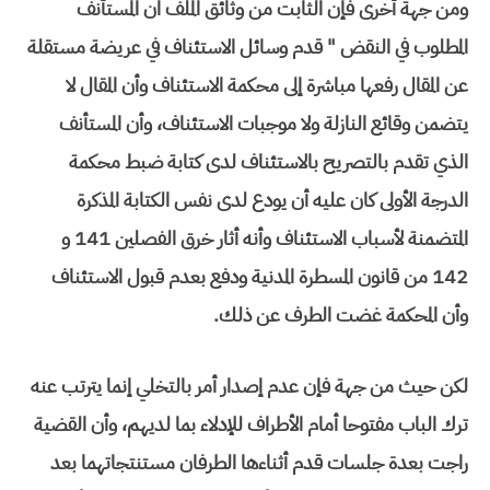
ومن جهة أخرى فإن الثابت من وثائق الملف ان المستأنف
المطلوب في النقض " قدم وسائل الاستئناف في عريضة مستقلة
عن المقال رفعها مباشرة إلى محكمة الاستئناف وأن المقال لا
يتضمن وقائع النازلة ولا موجبات الاستئناف، وأن المستأنف
الذي تقدم بالتصريح بالاستئناف لدى كتابة ضبط محكمة
الدرجة الأولى كان عليه أن يودع لدى نفس الكتابة المذكرة
المتضمنة لأسباب الاستئناف وأنه أثار خرق الفصلين 141 و
142 من قانون المسطرة المدنية ودفع بعدم قبول الاستئناف
وأن المحكمة غضت الطرف عن ذلك.
لكن حيث من جهة فإن عدم إصدار أمر بالتخلي إنما يترتب عنه
ترك الباب مفتوحا أمام الأطراف للإدلاء بما لديهم، وأن القضية
راجت بعدة جلسات قدم أثناءها الطرفان مستنتجاتهما بعد