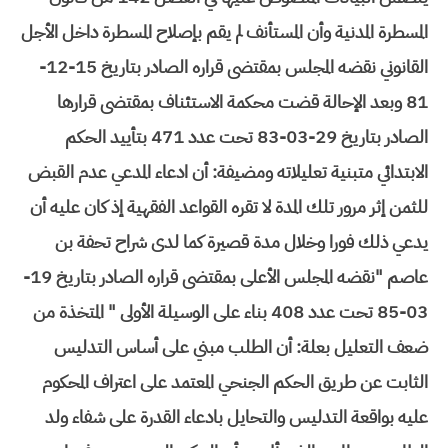
المسطرة المدنية وأن المستأنف لم يقم بإصلاح المسطرة داخل الأجل
القانوني نقضه المجلس بمقتضى قراره الصادر بتاريخ 15-12-
81 وبعد الإحالة قضت محكمة الاستئناف بمقتضى قرارها
الصادر بتاريخ 29-03-83 تحت عدد 471 بتأييد الحكم
الابتدائي متبنية تعليلاته ومضيفة: أن ادعاء المدعي عدم القبض
للثمن إثر مرور تلك المدة لا تقره القواعد الفقهية إذ كان عليه أن
يدعي ذلك فورا وخلال مدة قصيرة كما لدى شراح تحفة بن
عاصم "نقضه المجلس الأعلى بمقتضى قراره الصادر بتاريخ 19-
03-85 تحت عدد 408 بناء على الوسيلة الأولى " المتخذة من
ضعف التعليل بعلة: أن الطلب مبني على أساس التدليس
الثابت عن طريق الحكم الجنحي المعتمد على اعتراف المحكوم
عليه بواقعة التدليس والتحايل بادعاء القدرة على شفاء ولد