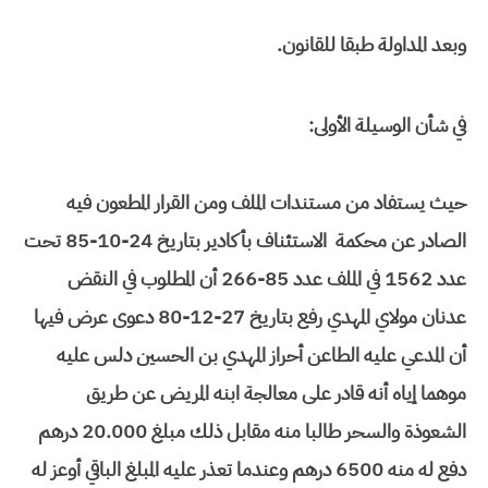
وبعد المداولة طبقا للقانون.
في شأن الوسيلة الأولى:
حيث يستفاد من مستندات الملف ومن القرار المطعون فيه
الصادر عن محكمة الاستئناف بأكادير بتاريخ 24-10-85 تحت
عدد 1562 في الملف عدد 85-266 أن المطلوب في النقض
عدنان مولاي المهدي رفع بتاريخ 27-12-80 دعوى عرض فيها
أن المدعي عليه الطاعن أحراز المهدي بن الحسين دلس عليه
موهما إياه أنه قادر على معالجة ابنه المريض عن طريق
الشعوذة والسحر طالبا منه مقابل ذلك مبلغ 20.000 درهم
دفع له منه 6500 درهم وعندما تعذر عليه المبلغ الباقي أوعز له