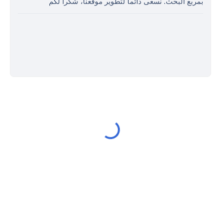
بمربع البحث. نسعى دائما لتطوير موقعنا، شكرا لكم