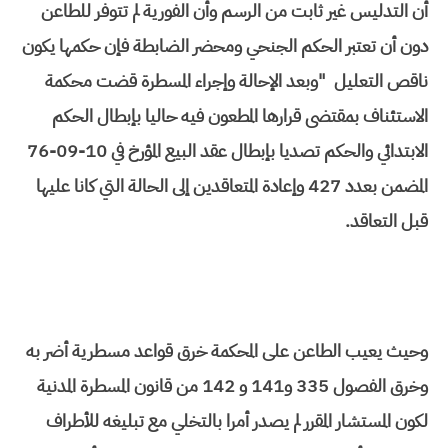
أن التدليس غير ثابت من الرسم وأن الفورية لم تتوفر للطاعن
دون أن تعتبر الحكم الجنحي ومحضر الضابطة فإن حكمها يكون
ناقص التعليل "وبعد الإحالة وإجراء المسطرة قضت محكمة
الاستئناف بمقتضى قرارها المطعون فيه حاليا بإبطال الحكم
الابتدائي والحكم تصديا بإبطال عقد البيع المؤرخ في 10-09-76
المضمن بعدد 427 وإعادة المتعاقدين إلى الحالة التي كانا عليها
قبل التعاقد.
وحيث يعيب الطاعن على المحكمة خرق قواعد مسطرية أضر به
وخرق الفصول 335 و141 و 142 من قانون المسطرة المدنية
لكون المستشار المقرر لم يصدر أمرا بالتخلي مع تبليغه للأطراف