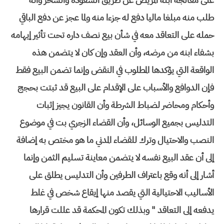
طلب منه مبلغا ماليا دفع له جزءا منه ولما عجز عن دفع الباقي
حمله على التعاقد معه في شأن بيع نصف داره تحت تأثير إيهامه
بشفاء ابنه من مرضه، وأن العقد وإن كان لا يتضمن هذه
الواقعة التي يؤكدها المطلوب في النقض وإنما تضمن البيع فقط
فإن الدوافع والأسباب على الإقدام على البيع قد ثبتت بحجج
وأحكام ومحاضر لضباط الشرطة وأن القانون يجيز إثبات
التدليس بجميع الوسائل، وأن القضاء الزجري بت في موضوع
النصب والاحتيال وترك للقضاء المدني ما هو مختص به إضافة
إلى أن عقد البيع نفسه لا يتضمن معاينة تسليم الثمن وإنما
أشار إلى أنه وقع باعتراف الطرفين وأن التدليس يطلق على
الأساليب الاحتيالية التي يقصد منها إيقاع شخص في غلط
يدفعه إلى التعاقد " وبذلك تكون المحكمة قد عللت قرارها