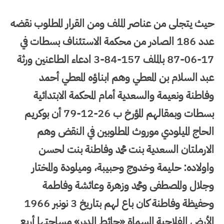
حيث يتجلى من عناصر الملف ومن القرار المطلوب نقضه
عدد 186 الصادر من محكمة الاستئناف بسطات في
17-06-87 بالملف 157-84-3 ادعاء الطاعنين ورثة
عبد السلام بن المعطي وهم ابناؤه المعطي أحمد
وفاطنة ونعيمة والسعدية أمام المحكمة الابتدائية
بسطات وبمقالهم المؤرخ ب 26-12-79 أن بوكريم
الحاج الميلودي موروث المطلوبين في النقض وهم
الارملتان السعدية بنت محمد وفاطنة بنت لحسن
واولاده: حليمة وخدوج وحبيبة، وميلودة والمختار
وجلال والمصطفى ومحمد وزهرة وعائشة وفاطمة
وحفيظة وفاطنة كان باع لهم بتاريخ 3 نونبر 1966
الأرض الفلاحية المسماة «حائط الدير» مساحتها أربع