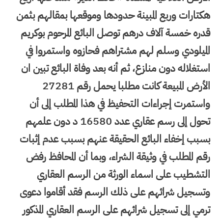
هكتارات وربع المبينة حدودها وموقعها بمقالهم بثمن
قدره خمسة آلاف درهم توصل البائع المرحوم بوكريم
الميلودي وسلم لهم مشتراهم فحازوه واستمروا في
استغلاله دون منازع، ثم أنه بعد وفاة البائع تبين ان
الأرض المبيعة كانت مطلبا يحمل رقم 27281
واستمرت إجراءات التحفيظ في هذا المطلب إلى أن
تحول إلى رسم عقاري عدد 16580 د دون علمهم
بسبب إخفاء البائع الحقيقة عنهم بسبب عدم إثبات
رقم المطلب في وثيقة الشراء، وبما أن المحافظ رفض
التشطيب على اسماء الورثة من الرسم العقاري
وتسجيل شرائهم على ذلك الرسم فقد أقاموا دعوى
ترمي إلى تسجيل شرائهم على الرسم العقاري المذكور