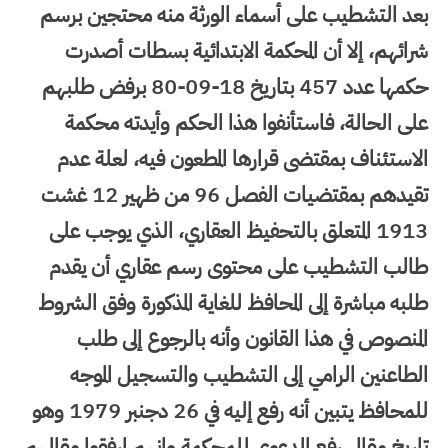
بعد التشطيب على أسماء الورثة منه محتجين برسم
شرائهم، إلا أن المحكمة الابتدائية بسطات أصدرت
حكمها عدد 457 بتاريخ 18-09-80 برفض طلبهم
على الحالة، فاستأنفوا هذا الحكم وأيدته محكمة
الاستئناف بمقتضى قرارها المطعون فيه، لعلة عدم
تقيدهم بمقتضيات الفصل 96 من ظهير 12 غشت
1913 المتعلق بالتحفيظ العقاري، الذي يوجب على
طالب التشطيب على محتوى رسم عقاري أن يقدم
طلبه مباشرة إلى المحافظ للغاية المذكورة وفق الشروط
المنصوص في هذا القانون وأنه بالرجوع إلى طلب
الطاعنين الرامي إلى التشطيب والتسجيل الموجه
للمحافظ يتبين أنه رفع إليه في 26 دجنبر 1979 وهو
تاريخ مقال رفع الدعوى للمحكمة وانهم ارفقوا مقالهم