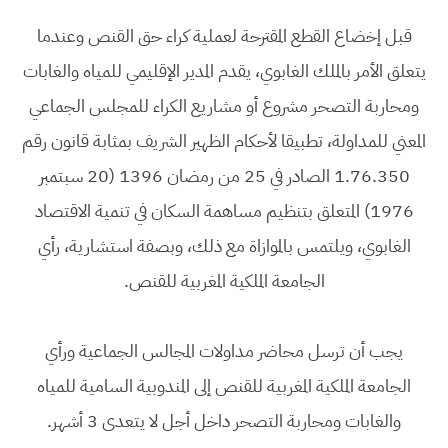
قبل إخضاع القطع المقترحة لعملية كراء حق القنص وعندما
يتعلق الأمر بالملك الغابوي، يقدم المدير الإقليمي للمياه والغابات
ومحاربة التصحر مشروع أو مشاريع الكراء للمجلس الجماعي
المعني للمداولة، تطبيقا لأحكام الظهير الشريف بمثابة قانون رقم
1.76.350 الصادر في 25 من رمضان 1396 (20 سبتمبر
1976) المتعلق بتنظيم مساهمة السكان في تنمية الاقتصاد
الغابوي، ويلتمس بالموازاة مع ذلك، وبصفة استشارية، رأي
الجامعة الملكية المغربية للقنص.
يجب أن ترسل محاضر مداولات المجالس الجماعية ورأي
الجامعة الملكية المغربية للقنص إلى المندوبية السامية للمياه
والغابات ومحاربة التصحر داخل أجل لا يتعدى 3 أشهر.