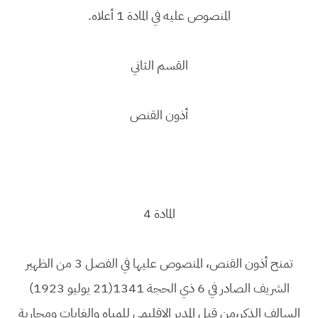
المنصوص عليه في المادة 1 أعلاه.
القسم الثاني
أذون القنص
المادة 4
تمنح أذون القنص، المنصوص عليها في الفصل 3 من الظهير
الشريف الصادر في 6 ذي الحجة 1341(21 يوليو 1923)
السالف الذكر،من قبل المدير الإقليمي للمياه والغابات ومحاربة