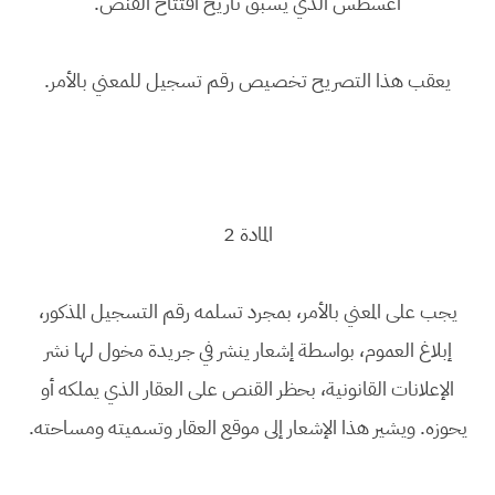
أغسطس الذي يسبق تاريخ افتتاح القنص.
يعقب هذا التصريح تخصيص رقم تسجيل للمعني بالأمر.
المادة 2
يجب على المعني بالأمر، بمجرد تسلمه رقم التسجيل المذكور،
إبلاغ العموم، بواسطة إشعار ينشر في جريدة مخول لها نشر
الإعلانات القانونية، بحظر القنص على العقار الذي يملكه أو
يحوزه. ويشير هذا الإشعار إلى موقع العقار وتسميته ومساحته.