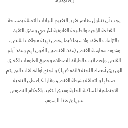
إزاء الإدارة.
يجب أن تتناول عناصر تقرير التقييم البيانات المتعلقة بمساحة
القطعة المؤجرة والطبيعة القانونية للأراضي ومدى التقيد
بالتزامات العقد، ولا سيما فيما يخص تهيئة مجالات القنص،
وشروط ممارسة القنص (عدد القناصين المأذون لهم وعدد أيام
القنص وإحصائيات الطرائد المصطادة وجميع المعلومات الأخرى
التي يرى أعضاء اللجنة فائدة فيها ) والجنح أوالمخالفات التي يتم
ضبطها والمتعلقة بشرطة القنص، وآثار الكراء على التنمية
الاجتماعية للساكنة المحلية ومدى التقيد بالأحكام المنصوص
عليها في هذا المرسوم.