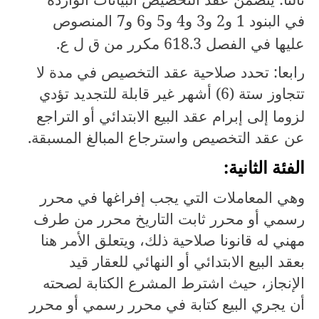
في البنود
1
و
2
و
3
و
4
و
5
و
6
و
7
المنصوص
عليها في الفصل
618.3
مكرر من ق ل ع.
رابعا: تحدد صلاحية عقد التخصيص في مدة لا
تتجاوز ستة (
6
) أشهر غير قابلة للتجديد تؤدي
لزوما إلى إبرام عقد البيع الابتدائي أو التراجع
عن عقد التخصيص واسترجاع المبالغ المسبقة.
الفئة الثانية:
وهي المعاملات التي يجب إفراغها في محرر
رسمي أو محرر ثابت التاريخ محرر من طرف
مهني له قانونا صلاحية ذلك، ويتعلق الأمر هنا
بعقد البيع الابتدائي أو النهائي للعقار قيد
الإنجاز، حيث اشترط المشرع الكتابة لصحته
أن يجري البيع كتابة في محرر رسمي أو محرر