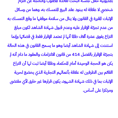
بالمديونية خلال جلسة البحث لفائدة المطلوب والناتجة عن التزام
شخصي لا علاقة له ببنود عقد البيع المتمسك به، وهما من وسائل
الإثبات المقررة في القانون ولا ينال من سلامة موقفها ما وقع التمسك به
من عدم تجزئة الإقرار عليه وعدم قبول شهادة الشاهد لكون مبلغ
التزاع يفوق عشرة ألاف طالما أنها لم تعتمد الإقرار فقط في قضائها وإنما
استندت إلى شهادة الشاهد أيضا وهو ما يسمح القانون في هذه الحالة
بتجزئة الإقرار بالفصل 414 من قانون الالتزامات والعقود ما دام أنه لم
يكن هو الحجة الوحيدة أمام المحكمة، وطالما أيضا ثبت لها أن التراع
القائم بين الطرفين له علاقة بأعمالهم التجارية الذي يخضع لحرية
الإثبات بما في ذلك شهادة الشهود، يكون قرارها غير خارق لأي مقتضى
ومرتكزا على أساس.