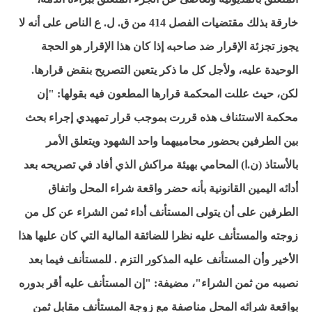
خارقة بذلك مقتضيات الفصل 414 من ق. ل. ع الناص على أنه لا
يجوز تجزئة الإقرار ضد صاحبه إذا كان هذا الإقرار هو الحجة
الوحيدة عليه، ولأجل كل ما ذكر يتعين التصريح بنقض قرارها.
لكن، حيث عللت المحكمة قرارها المطعون فيه بقولها: "إن
محكمة الاستئناف هذه قررت بموجب قرار تمهيدي إجراء بحث
بين الطرفين بحضور محامييهما واحد الشهود ويتعلق الأمر
بالأستاذ (ن.ا) المحامي بهيئة مراكش الذي أفاد في تصريحه بعد
أدائه اليمين القانونية بأنه حضر واقعة شراء المحل واتفاق
الطرفين على أن يتولى المستأنف أداء ثمن الشراء عن كل من
زوجته والمستأنف عليه نظرا للضائقة المالية التي كان عليها هذا
الأخير وأن المستأنف عليه المذكور التزم . للمستأنف فيما بعد
نصيبه من ثمن الشراء"، مضيفة: "إن المستأنف عليه أقر بدوره
بواقعة شرائه المحل مناصفة مع زوجة المستأنف مقابل ثمن