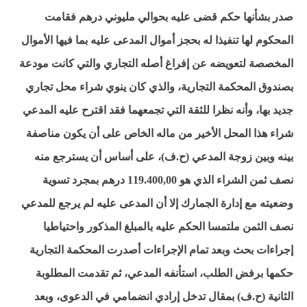
صدر بشأنها حكم قضى عليه بحوالي مليوني درهم فقامت
المحكوم لها تنفيذا له بحجز أموال المدعى عليه بما فيها الأموال
المخصصة لتعويضه عن إفراغ أصله التجاري والتي كانت مودعة
بصندوق المحكمة التجارية، والذي كان ينوي شراء محل تجاري
جديد بها، وأنه نظرا للثقة التي تجمعهما فقد اقترح عليه المدعي
شراء هذا المحل الأخير من ماله الخاص على أن يكون مناصفة
بينه وبين زوجة المدعي (ح.ف)، على أساس أن يسترجع منه
نصف ثمن الشراء الذي هو 119.400,00 درهم بمجرد تسوية
وضعيته مع إدارة الجمارك إلا أن المدعى عليه لم يرجع للمدعي
نصف الثمن ملتمسا الحكم عليه بالمبلغ المذكور واحتياطيا
إجراءات بحث وبعد تمام الإجراءات أصدرت المحكمة التجارية
حكمها برفض الطلب، استأنفه المدعي، ثم تقدمت المطلوبة
الثانية (ح.ف) بمقال تدخل إرادي انضمامي في الدعوى، وبعد