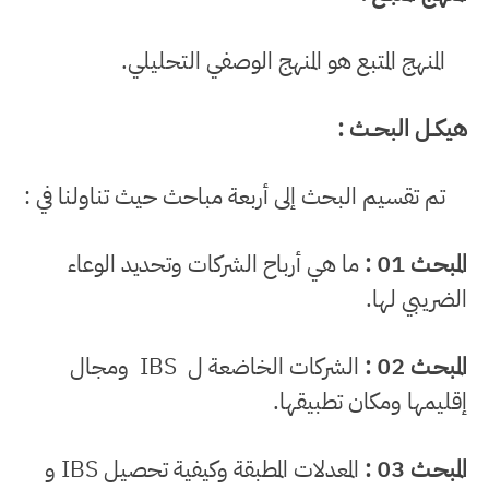
المنهج المتبع هو المنهج الوصفي التحليلي.
هيكــل البحــث :
تم تقسيم البحث إلى أربعة مباحث حيث تناولنا في :
المبحـث 01 :
ما هي أرباح الشركات وتحديد الوعاء
الضريبي لها.
المبحـث 02 :
الشركات الخاضعة ل
IBS
ومجال
إقليمها ومكان تطبيقها.
المبحـث 03 :
المعدلات المطبقة وكيفية تحصيل
IBS
و