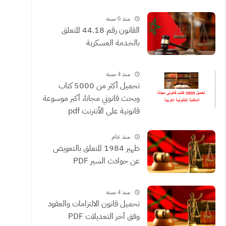
القضائية والعقود التي يحررها
الموثقون
منذ 6 سنة
القانون رقم 44.18 المتعلق
بالخدمة العسكرية
منذ 4 سنة
تحميل أكثر من 5000 كتاب
وبحث قانوني مجانا، أكبر موسوعة
قانونية على الأنترنت pdf
منذ عام
ظهير 1984 المتعلق بالتعويض
عن حوادث السير PDF
منذ 4 سنة
تحميل قانون الالتزامات والعقود
وفق آخر التعديلات PDF