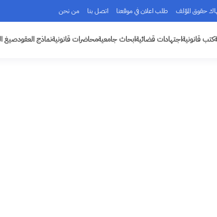
هاك حقوق المؤلف
طلب اعلان في موقعنا
اتصل بنا
من نحن
ة
كتب قانونية
اجتهادات قضائية
ابحاث جامعية
محاضرات قانونية
نماذج العقود
صيغ ال