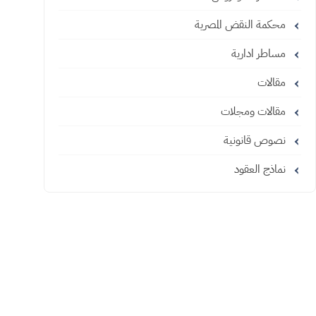
محكمة النقض المصرية
مساطر ادارية
مقالات
مقالات ومجلات
نصوص قانونية
نماذج العقود