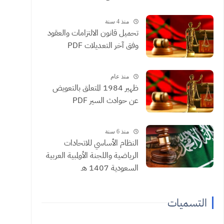
منذ 4 سنة
تحميل قانون الالتزامات والعقود
وفق آخر التعديلات PDF
منذ عام
ظهير 1984 المتعلق بالتعويض
عن حوادث السير PDF
منذ 6 سنة
النظام الأساسي للاتحادات
الرياضية واللجنة الأولمبية العربية
السعودية 1407 هـ
التسميات