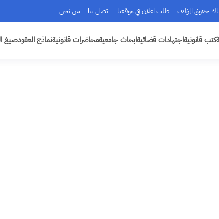
هاك حقوق المؤلف
طلب اعلان في موقعنا
اتصل بنا
من نحن
ة
كتب قانونية
اجتهادات قضائية
ابحاث جامعية
محاضرات قانونية
نماذج العقود
صيغ ال