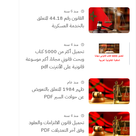
القضائية والعقود التي يحررها
الموثقون
منذ 6 سنة
القانون رقم 44.18 المتعلق
بالخدمة العسكرية
منذ 4 سنة
تحميل أكثر من 5000 كتاب
وبحث قانوني مجانا، أكبر موسوعة
قانونية على الأنترنت pdf
منذ عام
ظهير 1984 المتعلق بالتعويض
عن حوادث السير PDF
منذ 4 سنة
تحميل قانون الالتزامات والعقود
وفق آخر التعديلات PDF