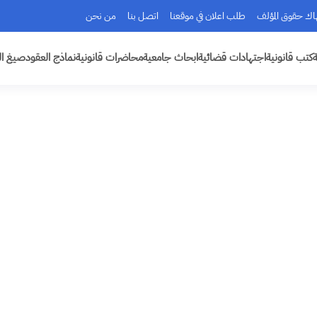
هاك حقوق المؤلف
طلب اعلان في موقعنا
اتصل بنا
من نحن
ة
كتب قانونية
اجتهادات قضائية
ابحاث جامعية
محاضرات قانونية
نماذج العقود
صيغ ال