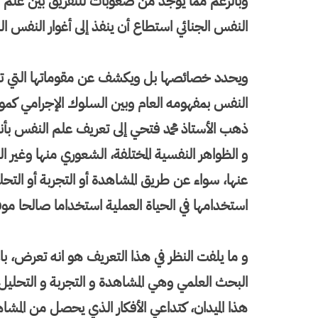
وبالرغم مما يوجد من صعوبات للتفريق بين علم ا
النفس الجنائي استطاع أن ينفذ إلى أغوار النفس ال
ويحدد خصائصها بل ويكشف عن مقوماتها التي تدفع
النفس بمفهومه العام وبين السلوك الإجرامي كموض
ذهب الأستاذ محمد فتحي إلى تعريف علم النفس بأن
و الظواهر النفسية المختلفة، الشعوري منها وغ
عنها، سواء عن طريق المشاهدة أو التجربة أو التح
استخدامها في الحياة العملية استخداما صالحا مو
و ما يلفت النظر في هذا التعريف هو انه تعرض، با
البحث العلمي وهي المشاهدة و التجربة و التحلي
هذا الميدان، كتداعي الأفكار الذي يحصل من المشا