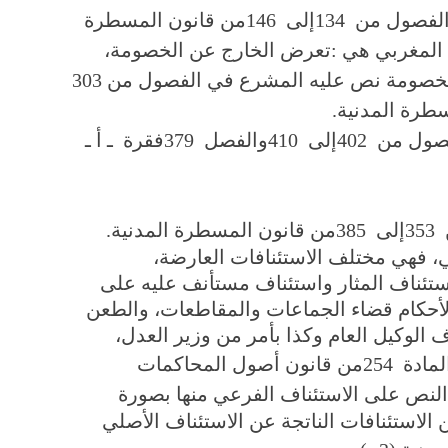
 الفصول من
134
إلى
146
من قانون المسطرة
ع المغربي هي
:
تعرض الخارج عن الخصومة،
الخصومة نص عليه المشرع في الفصول من
303
طرة المدنية
.
لفصول من
402
إلى
410
والفصل
379
فقرة ـ أ ـ
353
إلى
385
من قانون المسطرة المدنية
.
ي، فهي مختلف الاستئنافات العارضة،
استئناف المثار واستئناف مستأنف عليه على
 لأحكام قضاء الجماعات والمقاطعات، والطعن
الوكيل العام وكذا بأمر من وزير العدل،
لمادة
254
من قانون أصول المحاكمات
النص على الاستئناف الفرعي منها بصورة
الاستئنافات الناتجة عن الاستئناف الأصلي