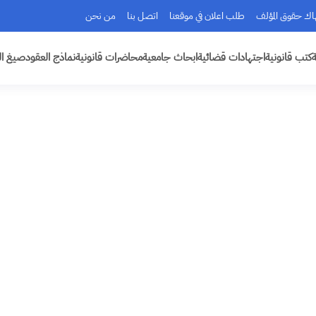
هاك حقوق المؤلف
طلب اعلان في موقعنا
اتصل بنا
من نحن
ة
كتب قانونية
اجتهادات قضائية
ابحاث جامعية
محاضرات قانونية
نماذج العقود
صيغ ال