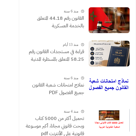
القضائية والعقود التي يحررها
الموثقون
منذ 6 سنة
القانون رقم 44.18 المتعلق
بالخدمة العسكرية
منذ 13 أيام
​قراءة في مستجدات القانون رقم
58.25 المتعلق بالمسطرة المدنية
منذ 6 سنة
نماذج امتحانات شعبة القانون
جميع الفصول PDF
منذ 4 سنة
تحميل أكثر من 5000 كتاب
وبحث قانوني مجانا، أكبر موسوعة
قانونية على الأنترنت pdf