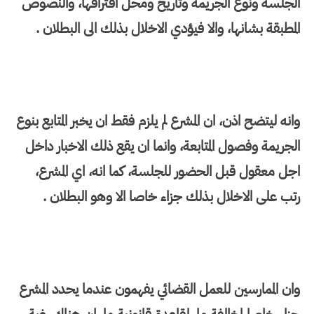
الجلسة ونوع الجريمة وتاريخ ومحل اقترافها، والنصوص
المطبقة بشانها، والا فيؤدي الاخلال بذلك الى البطلان .
وانه ليتضح اذن، ان المشرع لم يلزم فقط ان يخبر المتابع بنوع
الجريمة وفصول المتابعة، وانما ان يقع ذلك الاخبار داخل
اجل معقول قبل الحضور للجلسة، كما انه، اي المشرع،
رتب على الاخلال بذلك جزاء خاصا الا وهو البطلان .
وان الممارسين للعمل القضائي يفهمون عندما يحدد المشرع