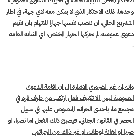
الاحتكار المعطى للنيابة العامة في تحريك الدعوى العمومية
وحدها، ذلك الاحتكار الذي لا يمكن معه لاي جهة، في اطار
التشريع الحالي، ان تنصب نفسها جهازا للاتهام بان تقيم
دعوى عمومية، لم يحركها الجهاز المختص، اي النيابة العامة
.
وانه لمن غير الضروري الاشارة الى ان اقامة الدعوى
العمومية ليس الا تكييف فعل ارتكب من طرف فرد في
مجتمع ما، باحدى الجرائم المنصوص عليها في سبيل
الحصر في القانون الجنائي، فيصبح ذلك الفعل اما نصبا، او
ضربا او اهانة لموظف، او غير ذلك من الجرائم .