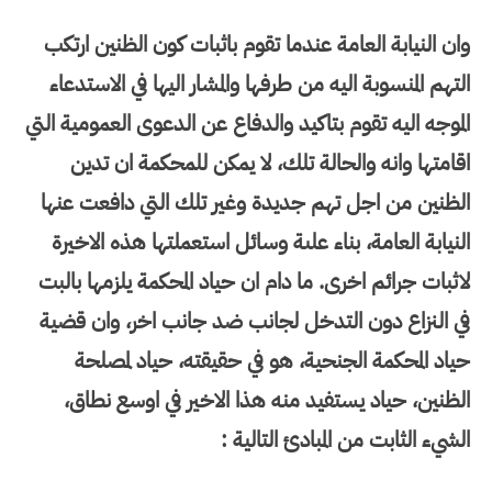
وان النيابة العامة عندما تقوم باثبات كون الظنين ارتكب
التهم المنسوبة اليه من طرفها والمشار اليها في الاستدعاء
الموجه اليه تقوم بتاكيد والدفاع عن الدعوى العمومية التي
اقامتها وانه والحالة تلك، لا يمكن للمحكمة ان تدين
الظنين من اجل تهم جديدة وغير تلك التي دافعت عنها
النيابة العامة، بناء علىة وسائل استعملتها هذه الاخيرة
لاثبات جرائم اخرى. ما دام ان حياد المحكمة يلزمها بالبت
في النزاع دون التدخل لجانب ضد جانب اخر، وان قضية
حياد المحكمة الجنحية، هو في حقيقته، حياد لمصلحة
الظنين، حياد يستفيد منه هذا الاخير في اوسع نطاق،
الشيء الثابت من المبادئ التالية :