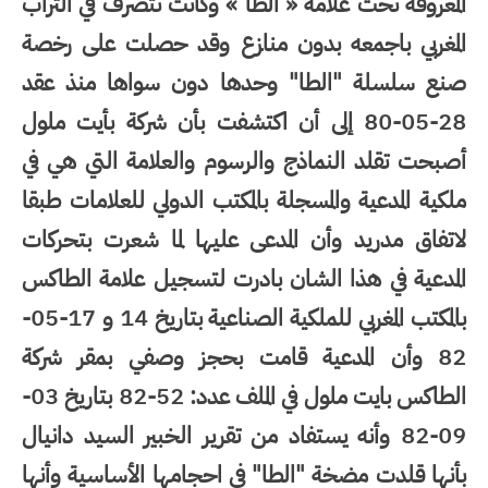
المعروفة تحت علامة « الطا » وكانت تتصرف في التراب
المغربي باجمعه بدون منازع وقد حصلت على رخصة
صنع سلسلة "الطا" وحدها دون سواها منذ عقد
28-05-80 إلى أن اكتشفت بأن شركة بأيت ملول
أصبحت تقلد النماذج والرسوم والعلامة التي هي في
ملكية المدعية والمسجلة بالمكتب الدولي للعلامات طبقا
لاتفاق مدريد وأن المدعى عليها لما شعرت بتحركات
المدعية في هذا الشان بادرت لتسجيل علامة الطاكس
بالمكتب المغربي للملكية الصناعية بتاريخ 14 و 17-05-
82 وأن المدعية قامت بحجز وصفي بمقر شركة
الطاكس بايت ملول في الملف عدد: 52-82 بتاريخ 03-
09-82 وأنه يستفاد من تقرير الخبير السيد دانيال
بأنها قلدت مضخة "الطا" في احجامها الأساسية وأنها