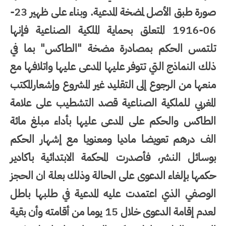
صورة طبق الأصل لمضخة المدعية. وبناء على ظهير 23-
06-1916 المتعلق بحماية الملكية الصناعية فإنها
تلتمس الحكم بمصادرة مضخة "الطاكس" بما في
ذلك النماذج التي تتوفر عليها المدعى عليها واتلافها مع
منعها من الرجوع إلى التقليد غير المشروع وإشعارالمكتب
المغربي للملكية الصناعية قصد التشطيب على علامة
الطاكس والحكم على المدعى عليها بأداء مبلغ مائة
الف درهم تعويضا ماديا ومعنويا مع إشهار الحكم
بوسائل النشر، فأصدرت المحكمة الابتدائية باكادير
حكمها بإلغاء الدعوى على الحالة وذلك بعلة ان الحجز
الوصفي الذي اعتمدت عليه المدعية في طلبها باطل
لعدم إقامة الدعوى خلال 15 يوما من أقامته وأن بقية