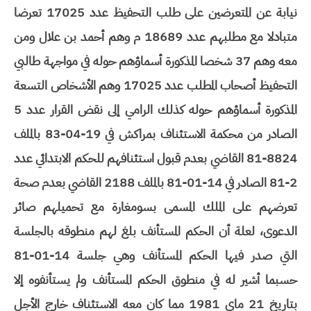
نيابة عن المتعرضين على طلب التحفيظ عدد 17025 تعرضا
متبادلا مع مطلبهم عدد 18689 م وهم أحمد بن علال ومن
معه وهم 37 شخصا المذكورة أسماؤهم حوله في مواجهة طالبي
التحفيظ أصحاب المطلب عدد 17025 وهم الأشخاص التسعة
المذكورة أسماؤهم حوله كذلك الرامي إلى نقض القرار عدد 5
الصادر من محكمة الاستئناف بمراكش في 19-04-83 بالملف
8824-81 القاضي بعدم قبول استئنافهم للحكم الابتدائي عدد
2-81 الصادر في 14-01-81 بالملف 2188 القاضي بعدم صحة
تعرضهم على الملك المسمى بسومغارة مع تحميلهم صائر
الدعوى، لعلة أن الحكم المستأنف بلغ لهم منطوقه بالجلسة
التي صدر فيها الحكم المستأنف وهي جلسة 14-01-81
حسبما أشير له في منطوق الحكم المستأنف ولم يستأنفوه إلا
بتاريخ 21 ماي 1981 مما كان معه الاستئناف خارج الأجل