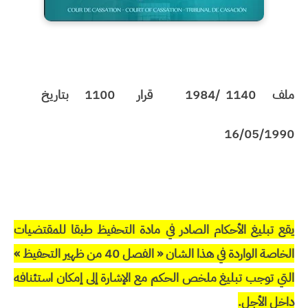
ملف
1140 /1984
قرار
1100
بتاريخ
16/05/1990
يقع تبليغ الأحكام الصادر في مادة التحفيظ طبقا للمقتضيات
الخاصة الواردة في هذا الشان « الفصل 40 من ظهير التحفيظ »
التي توجب تبليغ ملخص الحكم مع الإشارة إلى إمكان استئنافه
داخل الأجل.