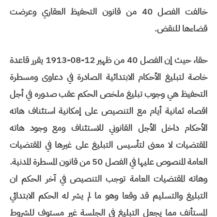
خالفت الفصل 40 من قانون التحفيظ العقاري وعرضت
قضاءها للنقض.
حقا، حيث إن الفصل 40 من ظهير 12-08-1913 يقرر قاعدة
خاصة لتبليغ الأحكام الابتدائية الصادرة في دعاوى ومسطرة
التحفيظ هي وجوب تبليغ ملخص الحكم عقب صدوره في أجل
اقصاه ثمانية أيام مع التنصيص على إمكانية استئناف هاته
الأحكام داخل الأجل القانوني للاستئناف ومع وجود هاته
المقتضيات لا معنى لتأسيس التبليغ على غيرها في المقتضيات
العامة المنصوص عليها في الفصل 50 من قانون المسطرة المدنية.
وهاته المقتضيات العامة توجب التنصيص في آخر الحكم ان
التبليغ والتسليم قد وقعا وهو ما لم يشر له الحكم الابتدائي
المستأنف مما يجعل التبليغ في الجلسة غير مستوف للشروط