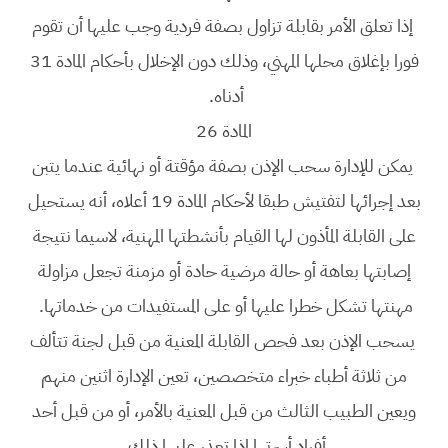
إذا تعلق الأمر بقابلة تزاول بصفة فردية وجب عليها أن تقوم
فورا بإغلاق محلها المهني، وذلك دون الإخلال بأحكام المادة 31
أدناه.
المادة 26
يمكن للإدارة سحب الإذن بصفة مؤقتة أو نهائية عندما يتبن
بعد إجرائها لتفتيش طبقا لأحكام المادة 19 أعلاه، أنه يستحيل
على القابلة المأذون لها القيام بأنشطتها المهنية، لاسيما نتيجة
إصابتها بعاهة أو حالة مرضية حادة أو مزمنة تجعل مزاولة
مهنتها تشكل خطرا عليها أو على المستفيدات من خدماتها.
يسحب الإذن بعد فحص القابلة المعنية من قبل لجنة تتألف
من ثلاثة أطباء خبراء متخصصين، تعين الإدارة اثنين منهم
ويعين الطبيب الثالث من قبل المعنية بالأمر، أو من قبل أحد
أفراد أسرتها إذا تعذر عليها ذلك.