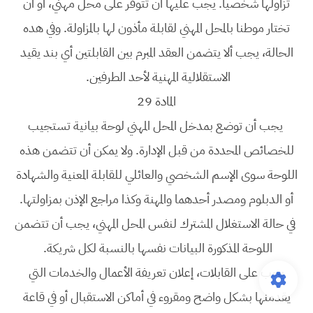
تزاولها شخصيا. يجب عليها أن تتوفر على محل مهني، أو أن
تختار موطنا بالمحل المهني لقابلة مأذون لها بالمزاولة. وفي هده
الحالة، يجب ألا يتضمن العقد المبرم بين القابلتين أي بند يقيد
الاستقلالية المهنية لأحد الطرفين.
المادة 29
يجب أن توضع بمدخل المحل المهني لوحة بيانية تستجيب
للخصائص المحددة من قبل الإدارة. ولا يمكن أن تتضمن هذه
اللوحة سوى الإسم الشخصي والعائلي للقابلة المعنية والشهادة
أو الدبلوم ومصدر أحدهما والمهنة وكذا مراجع الإذن بمزاولتها.
في حالة الاستغلال المشترك لنفس المحل المهني، يجب أن تتضمن
اللوحة المذكورة البيانات نفسها بالنسبة لكل شريكة.
يجب على القابلات، إعلان تعريفة الأعمال والخدمات التي
يقدمنها بشكل واضح ومقروء في أماكن الاستقبال أو في قاعة