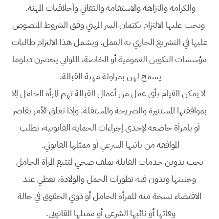
والكرامة والنزاهة والاستقامة والتفاني وأخلاقيات المهنة.
ويجب عليها الالتزام بكتمان السر المهني وفق الشروط المنصوص
عليها في التشريع الجاري به العمل. ويشمل هذا الالتزام طالبات
مؤسسات التكوين العمومية أو الخاصة، اللواتي يحضرن دبلوما
يسمح لهن بمزاولة مهنة القبالة.
لا يمكن القيام بأي عمل من أعمال القبالة تهم المرأة الحامل إلا
بموافقتها المستنيرة والصريحة والمستقلة. وإذا تعلق الأمر بقاصر
أو بامرأة خاضعة لإحدى إجراءات الحماية القانونية، تطلب
الموافقة من نائبها الشرعي أو ممثلها القانوني.
يجب تدوين خدمات القابلة بملف صحي لتتبع المرأة الحامل
وجنينها وتدون فيه تطورات الحمل والولادة، تعطي عند
الاقتضاء نسخة منه للمرأة الحامل أو ذوي الحقوق في حالة
وفاتها أو نائبها الشرعي أو ممثلها القانوني.