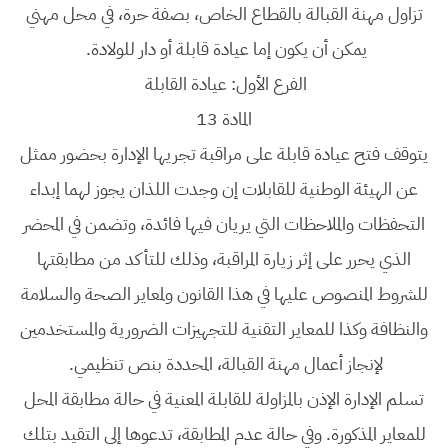
تزاول مهنة القبالة بالقطاع الخاص، بصفة حرة، في محل مهني
يمكن أن يكون إما عيادة قابلة أو دار للولادة.
الفرع الأول: عيادة القابلة
المادة 13
يتوقف فتح عيادة قابلة على مراقبة تجريها الإدارة بحضور ممثل
عن الهيئة الوطنية للقابلات إن وجدت اللذان يجوز لهما إبداء
التحفظات والملاحظات التي يريان فيها فائدة، وتضمن في المحضر
الذي يحرر على إثر زيارة المراقبة، وذلك للتأكد من مطابقتها
للشروط المنصوص عليها في هذا القانون ولمعاير الصحة والسلامة
والنظافة وكذا للمعاير التقنية للتجهيزات الضرورية والمستخدمين
لإنجاز أعمال مهنة القبالة، المحددة بنص تنظيمي.
تسلم الإدارة الإذن بالمزاولة للقابلة المعنية في حالة مطابقة المحل
للمعاير المذكورة. وفي حالة عدم المطابقة، تدعوها إلى التقيد بتلك