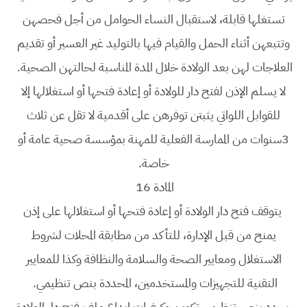
تستغلها قابلة، لاستقبال النساء الحوامل من أجل فحصهن
وتتبعهن أثناء الحمل والقيام فيها بالتوليد غير العسير أو تقديم
العلاجات لهن بعد الولادة خلال المدة المناسبة لحالتهن الصحية.
لا يسلم الإذن لفتح دار للولادة أو إعادة فتحها أو استغلالها إلا
للقوابل اللواتي يثبتن توفرهن على أقدمية لا تقل عن ثلاث
3سنوات من الممارسة الفعلية للمهنة بمؤسسة صحية عامة أو
خاصة.
المادة 16
يتوقف فتح دار الولادة أو إعادة فتحها أو استغلالها على إذن
يمنح من قبل الإدارة، للتأكد من مطابقة المحلات لشروط
الاستغلال ومعايير الصحة والسلامة والنظافة وكذا للمعايير
التقنية للتجهيزات والمستخدمين، المحددة بنص تنظيمي.
يحدد بنص تنظيمي تكوين وكيفيات إيداع ملف فتح دار الولادة