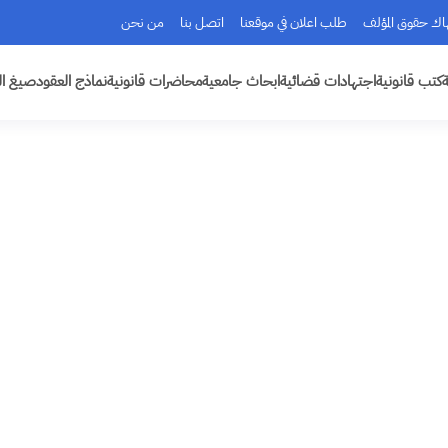
هاك حقوق المؤلف
طلب اعلان في موقعنا
اتصل بنا
من نحن
ة
كتب قانونية
اجتهادات قضائية
ابحاث جامعية
محاضرات قانونية
نماذج العقود
صيغ ال