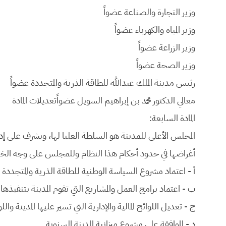
وزیر التجارة والصناعة
عضواً
وزیر المیاه والكھرباء
عضواً
وزیر الزراعة
عضواً
وزیر الصحة
عضواً
رئیس مدینة الملك عبدالله للطاقة الذریة والمتجددة
عضواً
معالي الدكتور محمد بن إبراھیم السویل
عضواًتعديلات المادة
المادة السابعة:
المجلس الأعلى للمدينة هو السلطة العليا لها، ويشرف على إدا
أغراضها في حدود أحكام هذا النظام وللمجلس على وجه ال
أ - اعتماد مشروع السياسة الوطنية للطاقة الذرية والمتجددة و
ب - اعتماد برامج العمل والمشاريع التي تقوم المدينة بتنفيذها.
ج - تعديل اللوائح المالية والإدارية التي تسير عليها المدينة 
د - الموافقة على مشروع ميزانية المدينة السنوية.