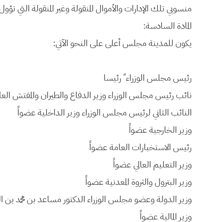
منسوبي تلك الإدارات والأموال المنقولة وغير المنقولة التي ت
المادة السادسة:
يكون للمدينة مجلس أعلى على النحو الآتي:
رئیس مجلس الوزراء ً
رئیسا
نائب رئیس مجلس الوزراء وزیر الدفاع والطیران والمفتش الع
النائب الثاني لرئیس مجلس الوزراء وزیر الداخلیة
عضواً
وزیر الخارجیة
عضواً
رئیس الاستخبارات العامة
عضواً
وزیر التعلیم العالي
عضواً
وزیر البترول والثروة المعدنیة
عضواً
وزیر الدولة وعضو مجلس الوزراء الدكتور مساعد بن محمد بن ا
وزیر المالیة
عضواً