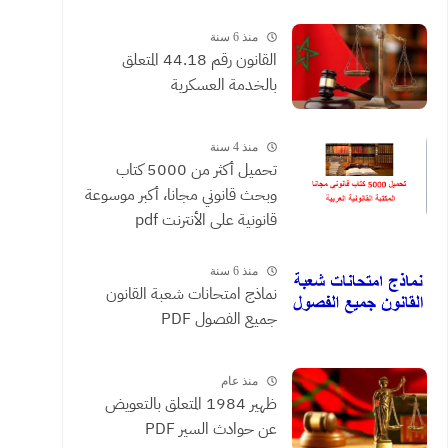
القضائية والعقود التي يحررها
الموثقون
منذ 6 سنة
القانون رقم 44.18 المتعلق
بالخدمة العسكرية
منذ 4 سنة
تحميل أكثر من 5000 كتاب
وبحث قانوني مجانا، أكبر موسوعة
قانونية على الأنترنت pdf
منذ 6 سنة
نماذج امتحانات شعبة القانون
جميع الفصول PDF
منذ عام
ظهير 1984 المتعلق بالتعويض
عن حوادث السير PDF