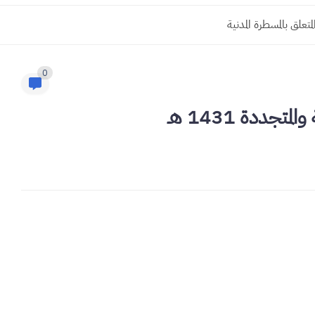
0
جددة 1431 هـ