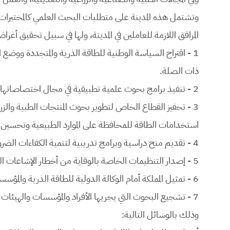
وتشتمل هذه المدينة على متطلبات البحث العلمي كالمختبرا
المرافق اللازمة للعاملين في المدينة، ولها في سبيل تحقيق أغ
1 - اقتراح السياسة الوطنية للطاقة الذرية والمتجددة ووضع ال
ذات الصلة.
2 - تنفيذ برامج بحوث علمية تطبيقية في مجال اختصاصاتها سواءٌ بمفردها أو بالاشتراك مع الغير داخل المملكة وخارجها.
3 - تحفيز القطاع الخاص لتطوير بحوث المنتجات الطبية والزراع
استخدامات الطاقة للمحافظة على الموارد الطبيعية وتحسين 
4 - تقديم منح دراسية وبرامج تدريبية لتنمية الكفاءات الضرورية للقيام بإعداد وتنفيذ برامج البحوث العلمية.
5 - إصدار التنظيمات الخاصة بالوقاية من أخطار الإشاعات الذرية بالنسبة للعاملين المتخصصين وبالنسبة للجمهور.
6 - تمثيل المملكة أمام الوكالة الدولية للطاقة الذرية والمؤسسات الدولية الأخرى ذات الصلة.
7 - تشجيع البحوث التي يجريها الأفراد والمؤسسات والهيئات ال
وذلك بالوسائل التالية: