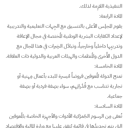
التنفيذية اللازِمة لذلك.
المادة الرابعة:
يقوم المجلِس الأعلى بالتنسيق مع الجِهات التعليمية والتدريبية
لإعداد الكفايات البشرية الوطنية المُختصة في مجال الإعاقة
وتدريبِها داخلياً وخارجياً، وتبادُل الخِبرات في هذا المجال مع
الدول الأُخرى والمُنظمات والهيئات العربية والدولية ذات العلاقة.
المادة الخامسة:
تمنح الدولة المُعوقين قروضاً مُيسرة للبدء بأعمال مِهنية أو
تجارية تتناسب مع قُدُراتِهم، سواء بصِفة فردية أو بصِفة
جماعية.
المادة السادسة:
تُعفى مِن الرسوم الجُمرُكية الأدوات والأجهِزة الخاصة بالمُعوقين
التي يتم تحديدُها في قائمة يُتفق عليها مع وزارة المالية والاقتِصاد