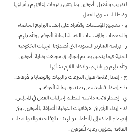
لتدريب وتأهيل المُعوقين بما يتفق ودرجات إعاقتِهم وأنواعِها
ومُتطلبات سوق العمل.
و - تشجيع المؤسسات والأفراد على إنشاء البرامِج الخاصة،
والجمعيات والمؤسسات الخيرية لرعاية المُعوقين وتأهيلِهم.
ز - دِراسة التقارير السنوية التي تُصدِرُها الجِهات الحُكومية
المعنية فيما يتعلق بما تم إنجازُه في مجالات وقاية المُعوقين
وتأهيلِهم ورعايتِهم، واتِخاذ اللازِم بشأنِها.
ح - إصدار لائحة قبول التبرُعات والهِبات والوصايا والأوقاف.
ط - إصدار قواعِد عمل صندوق رعاية المُعوقين.
ي - إصدار لائحة داخلية لتنظيم إجراءات العمل في المجلِس.
ك - إبداء الرأي في الاتِفاقيات الدولية المُتعلِقة بالمُعوقين، وفي
إنضِمام المملكة إلى المُنظمات والهيئات الإقليمية والدولية ذات
العلاقة بشؤون رعاية المُعوقين .