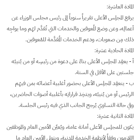
المادة العاشرة:
يرفع المجلِس الأعلى تقريراً سنوياً إلى رئيس مجلس الوزراء عن
أعمالِه، وعن وضع المُعوقين والخدمات التي تُقدَّم لهُم وما يواجِه
ذلك مِن صعوبات، ودعم الخدمات المُقدَّمة للمُعوقين.
المادة الحادية عشرة:
أ - يعقِد المجلِس الأعلى بناءً على دعوة من رئيسِه أو من يُنيبُه
جلستين على الأقل في السنة.
ب - ينعقِد المجلِس الأعلى بحضور أغلبية أعضائه بمن فيهُم
الرئيس أو من يُنيبُه، ويتخِذ قراراتِه بأغلبية أصوات الحاضرين،
وفي حالة التساوي يُرجح الجانب الذي فيه رئيس الجلسة.
المادة الثانية عشرة:
يكون للمجلِس الأعلى أمانة عامة، ويُعيِّن الأمين العام والموظفين
اللازِمون وِفقاً لأنظِمة الخِدمة المدنية، ويتولى الأمين العام ما