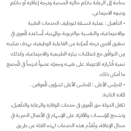
بحاجة إلى الرعاية بحُكم حالتِه الصحية ودرجة إعاقتِه أو بحُكم
وضعِه الاجتِماعي.
- التأهيل : عملية مُنسقة لتوظيف الخدمات الطبية
،والاجتِماعية، والنفسية ،والتربوية ،والمِهنية، لمُساعدة المُعوق في
تحقيق أقصى درجة مُّمكِنة من الفاعلية الوظيفية، بهدف تمكينه
مِن التوافُق مع مُتطلبات بيئتِه الطبيعية والاجتِماعية، وكذلك
تنمية قُدُراتِه للاعتِماد على نفسِه وجعلِه عضواً مُنتِجاً في المُجتمع
ما أمكن ذلك.
- المجلِس الأعلى : المجلس الأعلى لشؤون المُعوقين .
المادة الثانية:
تكفل الدولة حق المُعوق في خدمات الوقاية والرعاية والتأهيل،
وتشجع المؤسسات والأفراد على الإسهام في الأعمال الخيرية في
مجال الإعاقة، وتُقدَّم هذه الخدمات لهذه الفئة عن طريق