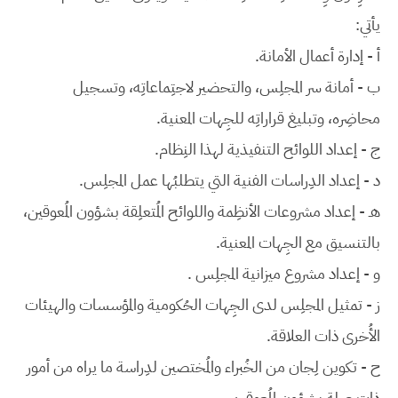
يأتي:
أ - إدارة أعمال الأمانة.
ب - أمانة سر المجلِس، والتحضير لاجتِماعاتِه، وتسجيل
محاضِره، وتبليغ قراراتِه للجِهات المعنية.
ج - إعداد اللوائح التنفيذية لهذا النِظام.
د - إعداد الدِراسات الفنية التي يتطلبُها عمل المجلِس.
هـ - إعداد مشروعات الأنظِمة واللوائح المُتعلِقة بشؤون المُعوقين،
بالتنسيق مع الجِهات المعنية.
و - إعداد مشروع ميزانية المجلِس .
ز - تمثيل المجلِس لدى الجِهات الحُكومية والمؤسسات والهيئات
الأُخرى ذات العلاقة.
ح - تكوين لِجان من الخُبراء والمُختصين لدِراسة ما يراه من أمور
ذات صِلة بشؤون المُعوقين.