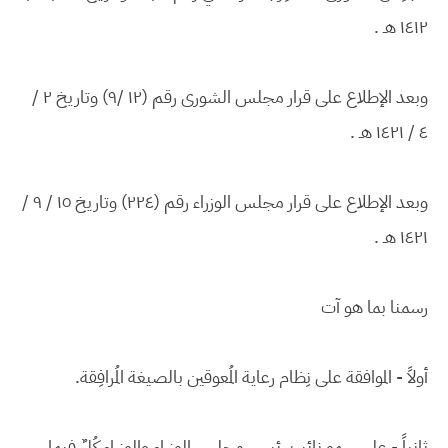
١٤١٢ هـ .
وبعد الإطلاع على قرار مجلس الشورى رقم (١٢ /٩) وتاريخ ٢ /
٤ / ١٤٢١ هـ .
وبعد الإطلاع على قرار مجلس الوزراء رقم (٢٢٤) وتاريخ ١٥ / ٩ /
١٤٢١ هـ .
رسمنا بما هو آت
أولاً - الموافقة على نِظام رعاية المُعوقين بالصيغة المُرافِقة.
ثانياً - على سمو نائب رئيس مجلس الوزراء والوزراء كُلٌ فيما