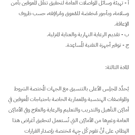
أ - تهيئة وسائل المواصلات العامة لتحقيق تنقُل المُعوقين بأمن
وسلامة، وبأجور مُخفضة للمُعوق ومُرافِقه، حسب ظروف
الإعاقة.
ب - تقديم الرعاية النهارية والعناية المنزلية.
ج - توفير أجهزة التقنية المُساعِدة.
المادة الثالثة:
يُحدِّد المجلِس الأعلى بالتنسيق مع الجهات المُختصة الشروط
والمواصفات الهندسية والمعمارية الخاصة باحتياجات المُعوقين في
أماكِن التأهيل والتدريب والتعليم والرعاية والعلاج وفي الأماكِن
العامة وغيرِها من الأماكِن التي تُستعمل لتحقيق أغراض هذا
النِظام، على أنَّ تقوم كُل جِهة مُختصة بإصدار القرارات