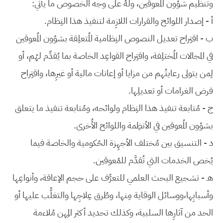
وتنظيم شؤون المُعوقين، ولهُ على وجه الخصوص ما يأتي:
أ - إصدار اللوائح والقرارات اللازِمة لتنفيذ هذا النِظام.
ب - اقتِراح تعديل النصوص النِظامية المُتعلِقة بشؤون المُعوقين
في المجالات المُختلِفة، واقتِراح القواعِد الخاصة بما يُقدِّم لهُم، أو
لِمن يتولى رعايتُهم من مزايا أو إعانات مالية أو غيرِها، واقتِراح
فرض الغرامات أو تعديلِها.
ج - مُتابعة تنفيذ هذا النِظام ولوائحه، ومُتابعة تنفيذ ما يتعلق
بشؤون المُعوقين في الأنظِمة واللوائح الأُخرى.
د - التنسيق بين مُختلف الأجهِزة الحُكومية والخاصة فيما
يُخص الخدمات التي تُقدَّم للمُعوقين.
هـ - تشجيع البحث العلمي للتعرُّف على حجم الإعاقة، وأنواعِها
وأسبابِها،ووسائل الوقاية مِنها، وطُرق عِلاجِها والتغلُّب عليها أو
الحد من آثارِها السلبية، وكذلك تحديد أكثر المِهن مُلاءمة