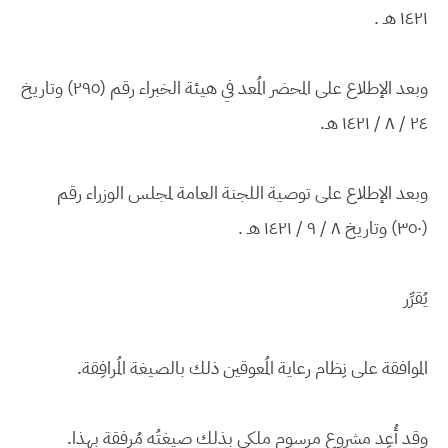
١٤٢١ هـ .
وبعد الإطلاع على المحضر المُعد في هيئة الخبراء رقم (٢٩٥) وتاريخ
٢٤ / ٨ / ١٤٢١ هـ.
وبعد الإطلاع على توصية اللجنة العامة لمجلس الوزراء رقم
(٣٥٠) وتاريخ ٨ / ٩ / ١٤٢١ هـ .
يُقرِّر
الموافقة على نِظام رعاية المُعوقين ذلك بالصيغة المُرافِقة.
وقد أُعِد مشروع مرسوم ملكي بذلك صيغتُه مُرفقة بهذا.