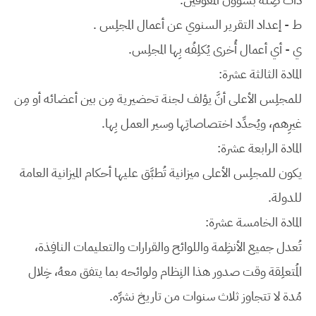
ط - إعداد التقرير السنوي عن أعمال المجلِس .
ي - أي أعمال أُخرى يُكلِفُه بِها المجلِس.
المادة الثالثة عشرة:
للمجلِس الأعلى أنَّ يؤلف لجنة تحضيرية مِن بين أعضائه أو مِن
غيرِهم، ويُحدِّد اختصاصاتِها وسير العمل بِها.
المادة الرابعة عشرة:
يكون للمجلِس الأعلى ميزانية تُطبَّق عليها أحكام الميزانية العامة
للدولة.
المادة الخامسة عشرة:
تُعدل جميع الأنظِمة واللوائح والقرارات والتعليمات النافِذة،
المُتعلِقة وقت صدور هذا النِظام ولوائحه بما يتفق معهُ، خِلال
مُدة لا تتجاوز ثلاث سنوات من تاريخ نشرِّه.