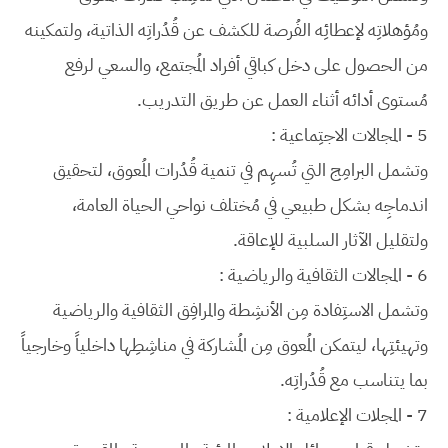
ومُؤهلاتِه لإعطائِه الفُرصة للكشف عن قُدُراتِه الذاتية، ولتمكينه
من الحصول على دخل كباقي أفراد المُجتمع، والسعي لرفع
مُستوى أدائه أثناء العمل عن طريق التدريب.
5 - المجالات الاجتِماعية :
وتشمل البرامِج التي تُسهِم في تنمية قُدُرات المُعوق، لتحقيق
اندماجِه بشكل طبيعي في مُختلف نواحي الحياة العامة،
ولتقليل الآثار السلبية للإعاقة.
6 - المجالات الثقافية والرياضية :
وتشمل الاستِفادة مِن الأنشِطة والمرافِق الثقافية والرياضية
وتهيئتِها، ليتمكن المُعوق مِن المُشاركة في مناشِطِها داخلياً وخارجياً
بما يتناسب مع قُدُراتِه.
7 - المجلات الإعلامية :