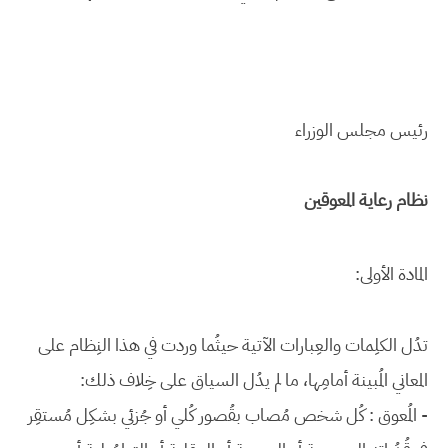
رئيس مجلس الوزراء
نظام رعاية المعوقين
المادة الأولى:
تدُل الكلِمات والعِبارات الآتية حيثُما وردت في هذا النِظام على
المعاني المُبينة أمامِها، ما لم يدُل السياق على خِلاف ذلك:
- المُعوق : كُل شخص مُصاب بقُصور كُلي أو جُزئي بشكِل مُستقِر