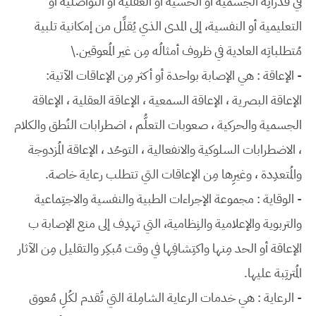
في قُدُراتِه الجسمية أو الحسية أو العقلية أو التواصُلية أو
التعليمية أو النفسية، إلى المدى الذي يُقلِّل من إمكانية تلبية
مُتطلباتِه العادية في ظروف أمثالُه مِن غير المُعوقين.\
- الإعاقة : هي الإصابة بواحدة أو أكثر مِن الإعاقات الآتية:
الإعاقة البصرية ، الإعاقة السمعية ، الإعاقة العقلية ، الإعاقة
الجسمية والحركية ، صعوبات التعلُّم ، اضطرابات النُطق والكلام
، الاضطرابات السلوكية والانفعالية ، التوحُد ، الإعاقة المُزدوجة
والمُتعدِدة ، وغيرِها مِن الإعاقات التي تتطلب رعاية خاصة.
- الوقاية : مجموعة الإجراءات الطبية والنفسية والاجتِماعية
والتربوية والإعلامية والنِظامية، التي تهدِف إلى منع الإصابة ب
الإعاقة أو الحد مِنها واكتِشافِها في وقت مُبكِر والتقليل مِن الآثار
المُترتِبة عليها.
- الرعاية : هي خدمات الرعاية الشامِلة التي تُقدم لكُلِ مُعوق