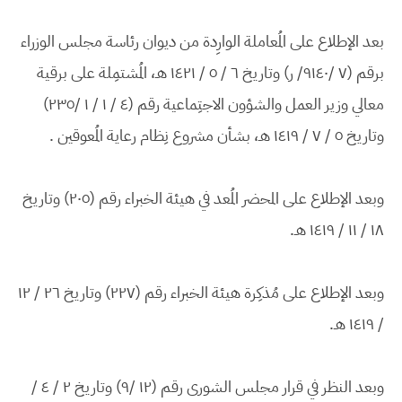
بعد الإطلاع على المُعاملة الوارِدة من ديوان رئاسة مجلس الوزراء
برقم (٧ /٩١٤٠/ ر) وتاريخ ٦ / ٥ / ١٤٢١ هـ، المُشتمِلة على برقية
معالي وزير العمل والشؤون الاجتِماعية رقم (٤ / ١ / ١ /٢٣٥)
وتاريخ ٥ / ٧ / ١٤١٩ هـ، بشأن مشروع نِظام رعاية المُعوقين .
وبعد الإطلاع على المحضر المُعد في هيئة الخبراء رقم (٢٠٥) وتاريخ
١٨ / ١١ / ١٤١٩ هـ.
وبعد الإطلاع على مُذكِرة هيئة الخبراء رقم (٢٢٧) وتاريخ ٢٦ / ١٢
/ ١٤١٩ هـ.
وبعد النظر في قرار مجلس الشورى رقم (١٢ /٩) وتاريخ ٢ / ٤ /