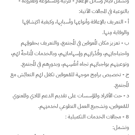
وتشمل قيام وسائل الإعلام - المرئية والمسموعة والمقروءة -
بالتوعية في المجالات الآتية:
أ - التعريف بالإعاقة وأنواعِها وأسبابِها، وكيفية اكتِشافِها
والوقاية مِنها.
ب - تعزيز مكان المُعوقين في المُجتمع، والتعريف بحقوقِهم
واحتياجاتِهم، وقُدُراتِهم وإسهاماتِهم، وبالخدمات المُتاحةٌ لهُم،
وتوعيتِهم بواجباتِهم تجاه أنفُسِهم، وبدورِهم في المُجتمع.
ج - تخصيص برامِج موجهة للمُعوقين تكفل لهُم التعايُش مع
المُجتمع.
د - حث الأفراد والمؤسسات على تقديم الدعم المادي والمعنوي
للمُعوقين، وتشجيع العمل التطوعي لخدمتِهم.
8 - مجالات الخدمات التكميلية :
وتشمل: