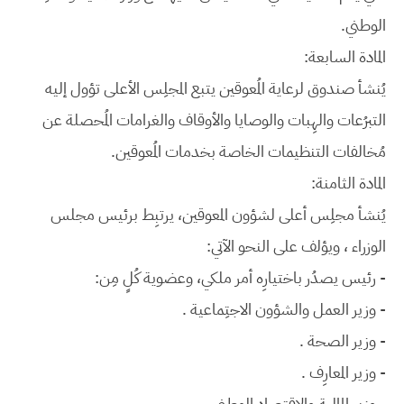
الوطني.
المادة السابعة:
يُنشأ صندوق لرعاية المُعوقين يتبع المجلِس الأعلى تؤول إليه
التبرُعات والهِبات والوصايا والأوقاف والغرامات المُحصلة عن
مُخالفات التنظيمات الخاصة بخدمات المُعوقين.
المادة الثامنة:
يُنشأ مجلِس أعلى لشؤون المعوقين، يرتبِط برئيس مجلس
الوزراء ، ويؤلف على النحو الآتي:
- رئيس يصدُر باختيارِه أمر ملكي، وعضوية كُلٍ مِن:
- وزير العمل والشؤون الاجتِماعية .
- وزير الصحة .
- وزير المعارِف .
- وزير المالية والاقتِصاد الوطني .