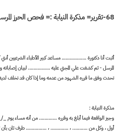
68-تقرير= مذكرة النيابة := فحص الحرز المرسل :
أثبت أنا دكتورة ……………… مساعد كبير الأطباء الشرعيين أنن
المرسل - ثم كشفت علي المجني عليه ……………. لبيان إصاباته وسببه
تحدث وفق ما قرره الشهود من عدمه وما إذا كان قد تخلف لديه م
مذكرة النيابة :
وجيز الواقعة فيما أبلغ به وقرره …………. من أنه مساء يوم _
أول ، وكل من ……….. ، …………. ، …………… طرف ثان بأن تعدي