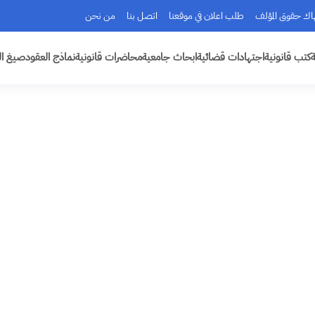
هاك حقوق المؤلف
طلب اعلان في موقعنا
اتصل بنا
من نحن
ة
كتب قانونية
اجتهادات قضائية
ابحاث جامعية
محاضرات قانونية
نماذج العقود
صيغ ال