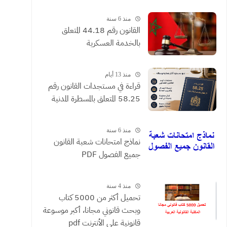
القضائية والعقود التي يحررها
الموثقون
منذ 6 سنة
القانون رقم 44.18 المتعلق
بالخدمة العسكرية
منذ 13 أيام
​قراءة في مستجدات القانون رقم
58.25 المتعلق بالمسطرة المدنية
منذ 6 سنة
نماذج امتحانات شعبة القانون
جميع الفصول PDF
منذ 4 سنة
تحميل أكثر من 5000 كتاب
وبحث قانوني مجانا، أكبر موسوعة
قانونية على الأنترنت pdf