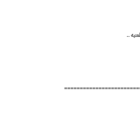
========================