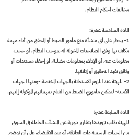
مخالفات أحكام النظام.
المادة السادسة عشرة:
1- يحظر على أي منشأة منع مأمور الضبط أو المحقق من أداء مهمة
مكلف بها وفق الصلاحيات المخولة له بموجب النظام، أو حجب
معلومات عنه، أو الإدلاء بمعلومات مضللة، أو إخفاء مستندات أو
وثائق تفيد التحقيق أو إتلافها.
2- للهيئة عند اللزوم الاستعانة بالجهات المختصة -ومنها الجهات
الأمنية- لتمكين مأموري الضبط من القيام بمهماتهم الموكولة إليهم.
المادة السابعة عشرة
للهيئة طلب تزويدها بتقارير دورية عن المنشآت العاملة في السوق
من الجهات الرسمية ذات العلاقة، أو عند الاقتضاء، على أن توضح