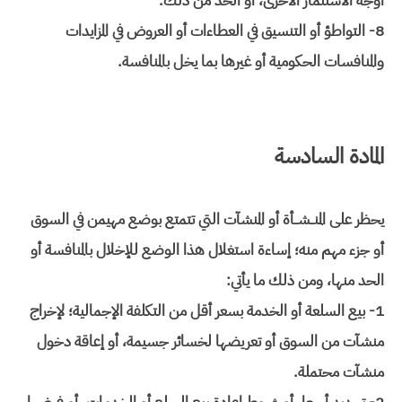
أوجه الاستثمار الأخرى، أو الحد من ذلك.
8- التواطؤ أو التنسيق في العطاءات أو العروض في المزايدات
والمنافسات الحكومية أو غيرها بما يخل بالمنافسة.
المادة السادسة
يحظر على المنــشــأة أو المنشآت التي تتمتع بوضع مهيمن في السوق
أو جزء مهم منه؛ إساءة استغلال هذا الوضع للإخلال بالمنافسة أو
الحد منها، ومن ذلك ما يأتي:
1- بيع السلعة أو الخدمة بسعر أقل من التكلفة الإجمالية؛ لإخراج
منشآت من السوق أو تعريضها لخسائر جسيمة، أو إعاقة دخول
منشآت محتملة.