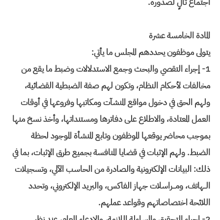
اجتماع تالٍ لصدوره.
المادة الخامسة عشرة
يتولى موظفون يحددهم المجلس ما يأتي:
1- إجراء التقصي والبحث وجمع الاستدلالات وضبط ما يقع من
مخالفات لأحكام النظام، وتكون لهم صفة الضبطية القضائية،
ولهم الحق في دخول مواقع المنشآت ومكاتبها وفروعها في أوقات
العمل المعتادة، والاطلاع على دفاترها ومستنداتها، وأخذ نسخ منها
بموجب محاضر يوقعها الموظفون وتابع المنشأة الموجود لحظة
الضبط. ولهم الإثبات في قضايا المنافسة بجميع طرق الإثبات، بما في
ذلك: البيانات الإلكترونية والصادرة من الحاسب الآلي، وتسجيلات
الــهاتف، ومـــراسلات جهاز الفاكس، والبريد الإلكتروني، وتحدد
اللائحة اختصاصاتهم وقواعد عملهم.
2- إجراء التحقيق والمساءلة اللازمة، والادعاء العام، عند نظر