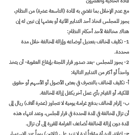
المادة الحادية والعشرون
مع عدم الإخلال بما تقضي به المادة (التاسعة عشرة) من النظام،
يجوز للمجلس اتخاذ أحد التدابير الآتية أو بعضها إن تبين له إن
هناك مخالفة لأحد أحكام النظام:
1- تكليف المخالف بتعديل أوضاعه وإزالة المخالفة خلال مدة
محددة.
2- يجوز للمجلس -بعد صدور قرار اللجنة بإيقاع العقوبة- أن يتخذ
واحداً أو أكثر من التدابير التالية:
أ- تكليف المخالف بالتصرف في بعض الأصول أو الأسهم أو حقوق
الملكية، أو القيام بأي عمل آخر يكفل إزالة المخالفة.
ب- إلزام المخالف بدفع غرامـة يومية لا تتجاوز (عشرة آلاف) ريال إلى
أن تزال المخالفة في المدة المحددة في قرار المجلس، وعند انتهاء هذه
المدة دون إزالة المخالفة تُضاعف الغرامة المقررة إلى أن تزال.
ج- إغلاق المنشأة مؤقتاً لمدة لا تزيد على (ثلاثين) يوماً عند الاستمرار