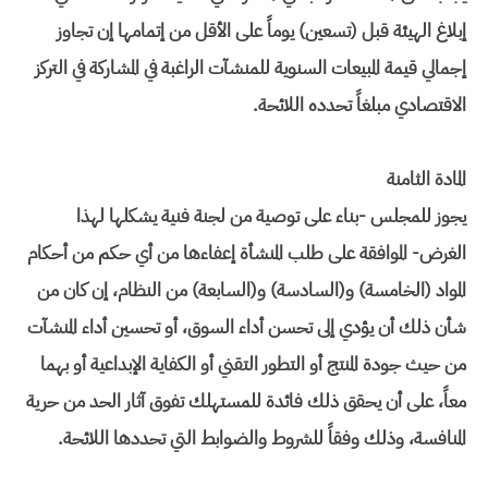
إبلاغ الهيئة قبل (تسعين) يوماً على الأقل من إتمامها إن تجاوز
إجمالي قيمة المبيعات السنوية للمنشآت الراغبة في المشاركة في التركز
الاقتصادي مبلغاً تحدده اللائحة.
المادة الثامنة
يجوز للمجلس -بناء على توصية من لجنة فنية يشكلها لهذا
الغرض- الموافقة على طلب المنشأة إعفاءها من أي حكم من أحكام
المواد (الخامسة) و(السادسة) و(السابعة) من النظام، إن كان من
شأن ذلك أن يؤدي إلى تحسن أداء السوق، أو تحسين أداء المنشآت
من حيث جودة المنتج أو التطور التقني أو الكفاية الإبداعية أو بهما
معاً، على أن يحقق ذلك فائدة للمستهلك تفوق آثار الحد من حرية
المنافسة، وذلك وفقاً للشروط والضوابط التي تحددها اللائحة.