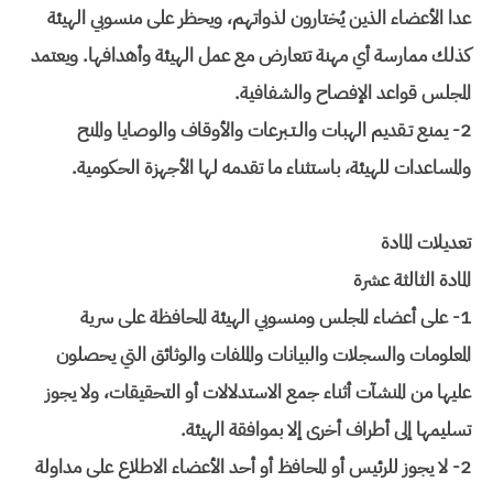
عدا الأعضاء الذين يُختارون لذواتهم، ويحظر على منسوبي الهيئة
كذلك ممارسة أي مهنة تتعارض مع عمل الهيئة وأهدافها. ويعتمد
المجلس قواعد الإفصاح والشفافية.
2- يمنع تـقديم الهبات والـتـبرعات والأوقاف والوصايا والمنح
والمساعدات للهيئة، باستثناء ما تقدمه لها الأجهزة الحكومية.
تعديلات المادة
المادة الثالثة عشرة
1- على أعضاء المجلس ومنسوبي الهيئة المحافظة على سرية
المعلومات والسجلات والبيانات والملفات والوثائق التي يحصلون
عليها من المنشآت أثناء جمع الاستدلالات أو التحقيقات، ولا يجوز
تسليمها إلى أطراف أخرى إلا بموافقة الهيئة.
2- لا يجوز للرئيس أو المحافظ أو أحد الأعضاء الاطلاع على مداولة