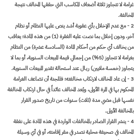
غرامة لا تتجاوز ثلاثة أضعاف المكاسب التي حققها المخالف نتيجة
المخالفة.
2 - مع عدم الإخلال بأي عقوبة أشد ينص عليها النظام أو نظام
آخر، ودون إخلال بما نصت عليه الفقرة (1) من هذه المادة؛ يعاقب
من يخالف أي حكم من أحكام المادة (السادسة عشرة) من النظام
بغرامة لا تتجاوز (5%) من إجمالي قيمة المبيعات السنوية، أو بما لا
يتجاوز (خمسة ملايين) ريـال عند استحالة تقدير المبيعات السنوية.
3 - إن عاد المخالف لارتكاب مخالفته؛ فللجنة أن تضاعف الغرامة
المحكوم بها في المرة الأولى، ويُعد المخالف عائداً في حال ارتكاب المخالفة
نفسها قبل مضي مدة (ثلاث) سنوات من تاريخ صدور القرار
بالمخالفة الأولى.
4 - ينشر القرار الصادر بالمخالفات الواردة في هذه المادة على نفقة
المخالف في صحيفة محلية تصدر في مقر إقامته، أو في أي وسيلة