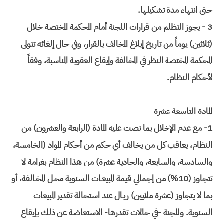
حتى انتهاء مدة تشكيلها.
3 - يجوز التظلم من قرارات اللجنة أمام المحكمة المختصة خلال
(ثلاثين) يوماً من تاريخ إبلاغ المخالف بالقرار، وفي حال إلغائه تتولى
المحكمة المختصة النظر في المخالفة وإيقاع العقوبة المناسبة، وفقاً
لأحكام النظام.
المادة التاسعة عشرة
1- مع عدم الإخلال بما نصت عليه المادة (الرابعة والعشرون) من
النظام، يعاقب كل من يخالف أي حكم من أحكام المواد (الخامسة،
والسادسة، والسابعة، والحادية عشرة) من هذا النظام بغرامة لا
تتجاوز (10%) من إجمالي قيمة المبيعـات السنوية محـل المخـالفة، أو
بما لا يتجاوز (عشرة ملايين) ريـال عند استحالة تقدير المبيعات
السنوية. وللجنة -في حالات تقدرها- الاستعاضة عن ذلك بإيقاع