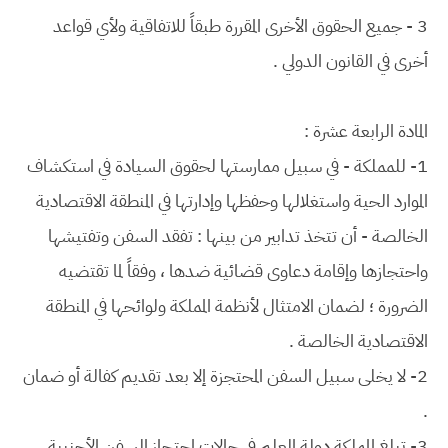
3 - جميع الحقوق الأخرى المقررة طبقاً للاتفاقية ولأي قواعد
أخرى في القانون الدولي .
المادة الرابعة عشرة :
1- للمملكة - في سبيل ممارستها لحقوق السيادة في استكشاف
الموارد الحية واستغلالها وحفظها وإدارتها في المنطقة الاقتصادية
الخالصة - أن تتخذ تدابير من بينها : تفقد السفن وتفتيشها
واحتجازها وإقامة دعاوى قضائية ضدها ، وفقاً لما تقتضيه
الضرورة ؛ لضمان الامتثال لأنظمة المملكة ولوائحها في المنطقة
الاقتصادية الخالصة .
2- لا يخلى سبيل السفن المحتجزة إلا بعد تقديم كفالة أو ضمان
.
3- تبلغ المملكة دولة العلم في حالات احتجاز السفن الأجنبية