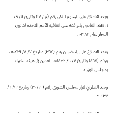
وبعد الاطلاع على المرسوم الملكي رقم (م / ١٧) وتاريخ ١١/ ٩/
١٤١٦هـ، القاضي بالموافقة على اتفاقية الأمم المتحدة لقانون
البحار لعام ١٩٨٢م.
وبعد الاطلاع على المحضرين رقم (٣٦٤) وتاريخ ٧/ ٨/ ١٤٣١هـ،
ورقم (٤٦٤) وتاريخ ٧/ ١١/ ١٤٣٢هـ، المعدين في هيئة الخبراء
بمجلس الوزراء.
وبعد النظر في قرار مجلس الشورى رقم (٣٠/ ٣٠) وتاريخ ١٢/ ٦/
١٤٣٢هـ.