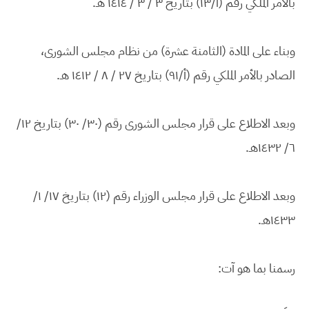
بالأمر الملكي رقم (أ/١٣) بتاريخ ٣ / ٣ / ١٤١٤ هـ.
وبناء على المادة (الثامنة عشرة) من نظام مجلس الشورى،
الصادر بالأمر الملكي رقم (أ/٩١) بتاريخ ٢٧ / ٨ / ١٤١٢ هـ.
وبعد الاطلاع على قرار مجلس الشورى رقم (٣٠/ ٣٠) بتاريخ ١٢/
٦/ ١٤٣٢هـ.
وبعد الاطلاع على قرار مجلس الوزراء رقم (١٢) بتاريخ ١٧/ ١/
١٤٣٣هـ.
رسمنا بما هو آت: