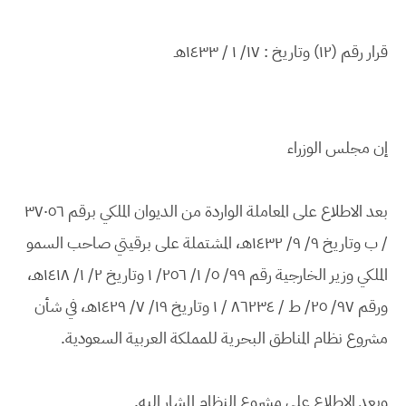
قرار رقم (١٢) وتاريخ : ١٧/ ١ / ١٤٣٣هـ
إن مجلس الوزراء
بعد الاطلاع على المعاملة الواردة من الديوان الملكي برقم ٣٧٠٥٦
/ ب وتاريخ ٩/ ٩/ ١٤٣٢هـ، المشتملة على برقيتي صاحب السمو
الملكي وزير الخارجية رقم ٩٩/ ٥/ ١/ ٢٥٦/ ١ وتاريخ ٢/ ١/ ١٤١٨هـ،
ورقم ٩٧/ ٢٥/ ط / ٨٦٢٣٤ / ١ وتاريخ ١٩/ ٧/ ١٤٢٩هـ، في شأن
مشروع نظام المناطق البحرية للمملكة العربية السعودية.
وبعد الاطلاع على مشروع النظام المشار إليه.