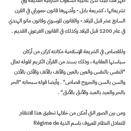
ظهر هذا المبدأ لدى غالبية الشعوب الشرقية القديمة وفي
تشريعاتها ، كشريعة بابل - وأشهرها قانون حمورابي في القرن
السابع عشر قبل الميلاد - والقانون الموسوي وقانون مانو الهندي
في عام 1200 قبل الميلاد وكذلك في القانون الفرعوني القديم .
وللقصاص في الشريعة الإسلامية مكانته كركن من أركان
سياستها العقابية ، وذلك بسند من القرآن الكريم لقوله تعالى
"النفس بالنفس والعين بالعين والأنف بالأنف والأذن بالأذن
والسن بالسن والجروح قصاص" . وأيضا قوله سبحانه "الحر
بالحر والعبد بالعبد والأنثى بالأنثى" .
ومن بين الصور التي أمكن من خلالها تحقيق هذا الانتقام
المتعادل النظام المعروف باسم الدية Régime de