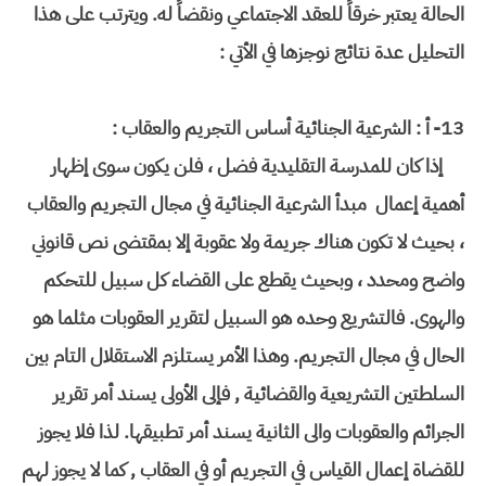
الحالة يعتبر خرقاً للعقد الاجتماعي ونقضاًَ له. ويترتب على هذا
التحليل عدة نتائج نوجزها في الأتي :
13-
أ : الشرعية الجنائية أساس التجريم والعقاب :
إذا كان للمدرسة التقليدية فضل ، فلن يكون سوى إظهار
أهمية إعمال مبدأ الشرعية الجنائية في مجال التجريم والعقاب
، بحيث لا تكون هناك جريمة ولا عقوبة إلا بمقتضى نص قانوني
واضح ومحدد ، وبحيث يقطع على القضاء كل سبيل للتحكم
والهوى. فالتشريع وحده هو السبيل لتقرير العقوبات مثلما هو
الحال في مجال التجريم. وهذا الأمر يستلزم الاستقلال التام بين
السلطتين التشريعية والقضائية , فإلى الأولى يسند أمر تقرير
الجرائم والعقوبات والى الثانية يسند أمر تطبيقها. لذا فلا يجوز
للقضاة إعمال القياس في التجريم أو في العقاب , كما لا يجوز لهم