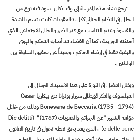
ترجع نشأة هذه المدرسة إلى وقت كان يسود فيه نوع من
الخلل في النظام الجنائي ككل. فالعقوبات كانت تتسم بالشدة
والقسوة وعدم التناسب مع قدر الضرر والخلل الاجتماعي الذي
أحدثته الجريمة ، كما أن القضاء قد أصابه التحكم والهوى
والرغبة فقط في إرضاء الحاكم ، وبعيداً عن تحقيق المساواة بين
المواطنين.
ويظل الفضل في الثورة على هذا الاستبداد الجنائي إلى
الفيلسوف والمفكر الإيطالي سيزار بونزانا دي بيكاريا Cesar
Bonesana de Beccaria (1735– 1794) وذلك من خلال
مؤلفة الشهير "عن الجرائم والعقوبات (1767)" (Die delitti
e delle pene) ، الذي يعد بحق نقطة تحول في تاريخ القانون
الجنائي عامة . وقد أعقب هذه المحاولة للثورة على النظام