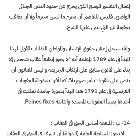
إعمال التفسير الموسع الذي يخرج عن حدود النص الجنائي
الواضح. فليس للقاضي أن يجرم ما ليس مجرماً ولا أن يعاقب
بعقوبة غير التي نص عليها المشرع.
ولقد سجل إعلان حقوق الإنسان والمواطن البدايات الأولى لهذا
المبدأ في عام 1789 بإعلانه أنه "لا يجوز إطلاقاً عقاب شخص إلا
بناء على قانون سابق على ارتكاب الجريمة و ليس للقانون أن
ينص على عقوبات غير ضرورية". كما أقرت مدونة العقوبات
الفرنسية في عام 1791 هذا المبدأ بصورة جامدة تمثلت في
أخذها بمبدأ العقوبات المحددة والثابتة Peines fixes.
14-
ب : المنفعة أساس الحق في العقاب :
لا يجوز للسلطة العامة (الدولة) أن تسرف في الحق في العقاب