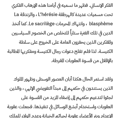
الفكر الإنساني. فظهر ما نسميه في أيامنا هذه الإرهاب الفكري
تحت مسميات عديدة كالهرطقة L’hérésie ، والزندقة La
blasphème ، وانتهاك المحرمات Le sacrilège. كما أتخذ
الدين في تلك الفترة ستاراً للتخلص من الخصوم السياسيين
والمفكرين الذين يحفزون العامة على الخروج على سلطة
الكنيسة. لذا فلم تفلح دعوات رجال الكنيسة ومفكريها المطالبة
بالإقلال من قسوة العقوبات المفرطة.
ولقد استمر الحال هكذا أبان العصور الوسطى وظهور الملوك
الذين يستندون في حكمهم إلى مبدأ التفويضي الإلهي ، والذين
لجئوا لتدعيم حكمهم إلى إضفاء المزيد من القسوة على
العقوبات واستخدام أبشع الوسائل في تنفيذها. فجعلت عقوبة
الإعدام وبتر الأعضاء عقوبة لجرائم الخيانة وعدم الولاء للملك