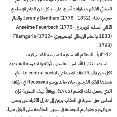
الجنائي القائم محاولات أخرى على يد كل من العام الإنجليزي
جيرمي بنتام Jeremy Bentham (1778– 1832) والعالم
الألماني أنسلم فويرباخ ِAnselme Feuerbach (1775–
1833) والعام الإيطالي فيلاميجري Filamgerie (1702–
1788) .
12-
ثانياً : الدعائم الفلسفية للمدرسة الكلاسيكية :
استمد بيكاريا الأساس الفلسفي لأرائه وللمدرسة التقليدية
ككل من نظرية العقد الاجتماعي Le contrat social التي
شيدها المفكر الفرنسي جان جاك روسو Rousseau في مؤلفه
الذي يحمل ذات الاسم (1762). ووفقاً لهذه النظرية فإن
أساس حق الدولة في العقاب يرجع إلى تنازل الأفراد عن بعض
حرياتهم وحقوقهم للجماعة في سبيل المحافظة على الباقي منها.