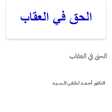
الحق في العقاب
الدكتور أحـــمـــد لــطــفــى الـــســـيــد