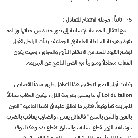
5-
ثانياً : مرحلة الانتقام المتعادل :
مع انتقال الجماعة الإنسانية إلى طور جديد من حياتها وزيادة
نفوذ وهيمنة السلطة العامة في الجماعة ، بدأت المراحل الأولى
لوضع القيود للحد من الانتقام الثأري والمتجاوز ، بحيث يكون
العقاب متعادلاً ومتوازناً مع الضرر الناشئ عن الجريمة.
وكانت أولى الصور لتحقيق هذا التعادل ظهور مبدأ القصاص
Loi du talion أو ما يسمى بشريعة المثل ، ليكون العقاب مماثلاً
للجريمة كماً وكيفاً. فظهر ما نطلق عليه في لغتنا العامية "العين
بالعين والسن بالسن" فالقاتل يقتل ، والضارب يعاقب بالضرب
، وشاهد الزور يقطع لسانه ، والسارق تقطع يده وهكذا. وقد