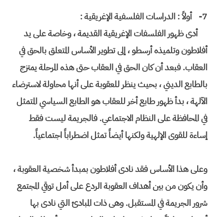
7-
أولاً : الدراسات الفلسفية الإغريقية :
أدى ظهور الفلسفات الإغريقية القديمة ، وخاصة على يد
أفلاطون وتلميذه أرسطو ، إلى تطوير الأساس المتعلق بالحق في
العقاب. فبعد أن كان الحق في العقاب حتى هذه المرحلة يمتزج
بالطابع الديني ، بحيث ينظر للعقوبة على أنها محاولة لاسترضاء
الآلهة ، بدأ ظهور طابع أخر للعقاب هو الطابع السياسي المتمثل
في المحافظة على النظام الاجتماعي. فالجريمة ليست فقط
إساءة للقوى الإلهية ولكنها أيضاً تمثل اضطراباً اجتماعياً.
وعلى هذا الأساس فقد نادى أفلاطون بمبدأ شخصية العقوبة ،
وأن يكون من بين أهداف العقوبة الردع على أمل توقي المجتمع
شرور الجريمة في المستقبل. وهى ذات المبادئ التي نادى بها