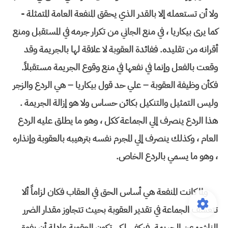
ولا أن تستعمله إلا بالقدر الذي يحقق المنفعة العامة المتمثلة -
كما يرى بيكاريا ، في منع الجاني من تكرار جرمه في المستقبل ومنع
أقرانه من تقليده. ففائدة العقوبة لا علاقة لها بالجريمة وقد
وقعت بالفعل وإنما في نفعها في منع وقوع الجريمة مستقبلاً.
فكأن وظيفة العقوبة – علي حد قول بيكاريا – هي الردع والزجر
وليس التمثيل والتنكيل بكائن حساس ولا هو إزالة الجريمة .
هذا الردع ينصرف إلي الجماعة ككل ، وهو ما يطلق عليه الردع
العام ، وكذلك ينصرف إلي المجرم نفسه بترهيبه بالعقوبة وإنذاره
، وهو ما يسمي بالردع الخاص.
ولما كانت المنفعة هي أساس الحق في العقاب فكان لزاماً ألا
تتعسف الجماعة في تقدير العقوبة بحيث تتجاوز مقدار الضرر
الناشئ عن الجريمة. فيكفي لكي تكون العقوبة عادلة أن يفوق