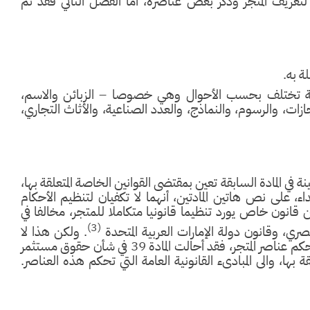
تان خصصهما المشرع لتعريف المتجر وذكر بعض عناصره، أما الفصل الثاني فقد تم
دية تختلف بحسب الأحوال وهي خصوصا – الزبائن والاسم،
جازات، والرسوم، والنماذج، والعدد الصناعية، والأثاث التجاري،
ة في المادة السابقة تعين بمقتضى القوانين الخاصة المتعلقة بها،
اء، على نص هاتين المادتين، أنهما لا تكفيان لتنظيم الأحكام
 من قانون خاص يورد تنظيما قانونيا متكاملا للمتجر، مخالفا في
(3)
لمصري، وقانون دولة الإمارات العربية المتحدة
. ولكن هذا لا
يعني، بطبيعة الحال، انعدام النصوص التشريعية اللازمة لحكم عناصر المتجر، فقد أحالت المادة 39 في شأن حقوق مستثمر
لقة بها، والى المبادىء القانونية العامة التي تحكم هذه العناصر.