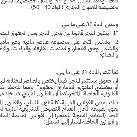
فقط، وهما المادتان 38 و 39 والل
تخصيصه للعنوان التجاري (المواد 40– 50) .
وتنص المادة 38 على ما يلي:
"1- يتكون المتجر قانونا من محل التاجر ومن الحقوق المتصلة به.
2- يشتمل المتجر على مجموعة عناصر مادية وغير ما
والشعار، وحق الايجار، والعلامات الفارقة، والبراءات، والإ
والبضائع.
كما تنص المادة 39 على ما يلي:
أن حقوق مستثمر المتجر، فيما يختص بالعناصر المختلفة المبين
أو بمقتضى المبادىء العامة في الحقوق". ومما يلاحظ ابتد
القانونية الخاصة بالمتجر، كما ان القانون الاردني قد خلا
ذلك بعض القوانين العربية، كالقانون اللبناني، والقانون ا
المتجر (العناصر المعنوية للمتجر) إلى القوانين الخاصة المتع
والقوانين الخاصة المشار إليها تشمل: