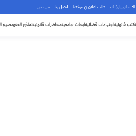
هاك حقوق المؤلف
طلب اعلان في موقعنا
اتصل بنا
من نحن
ة
كتب قانونية
اجتهادات قضائية
ابحاث جامعية
محاضرات قانونية
نماذج العقود
صيغ ال