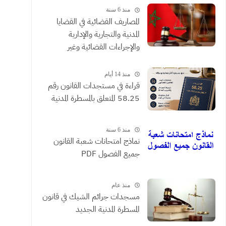
منذ 6 سنة
المصاريف القضائية في القضايا
المدنية والتجارية والإدارية
والإجراءات القضائية وغير
القضائية والعقود التي يحررها
الموثقون
منذ 14 أيام
​قراءة في مستجدات القانون رقم
58.25 المتعلق بالمسطرة المدنية
منذ 6 سنة
نماذج امتحانات شعبة القانون
جميع الفصول PDF
منذ عام
مسجدات جرائم الشيك في قانون
المسطرة المدنية الجديد