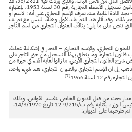
المتجر، ولم تذكر العنوان التجاري، في حين ان جميع نصوص الفصل الثاني من نفس الباب، والذي وردت فيه المادة 38/2، قد
خصصت للعنوان التجاري (المواد 40-50) وبالرجوع إلى قانون تسجيل الأسماء التجارية رقم 30 لسنة 1953، بإعتباره
مادة 39 من قانون التجارة – نجد المادة الثانية منه، تعرف الإسم التجاري على أنه: الاسم أو
غير ذلك. وقد أثار هذا التعريف، لأول وهلة، اللبس مع تعريف
لمادة 41/1 من قانون التجارة التي تنص على ما يلي: يتألف العنوان التجاري من اسم التاجر
لعنوان التجاري، والإسم التجاري – التجار في إشكالية عملية،
قانون التجارة، وما يتعلق بهذا التسجيل من حق التاجر على
راح القانون التجاري الأردني، ما زالوا لغاية الآن، في حيرة من
ذهب إلى أن الإسم التجاري والعنوان التجاري، هما شيء واحد،
(7)
رقم 12 لسنة 1966
.
مدار بحث من قبل الديوان الخاص بتفسير القوانين، وذلك
بعد أن تم إحالة المسألة إليه، بناء على طلب رئيس الوزراء بكتابه رقم ت/9/215 12 تاريخ 14/3/1970،
تم طرحهما على الديوان: