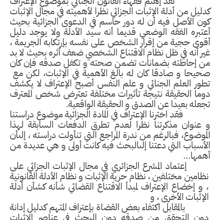
قد إهتم فقهاء القانون الجنائي بموضوع الإعتراف
ليل من أدلة الإثبات الجزائي نظرا لأهميته في مجال الإثبات
ن الأصل فيه أن له دور حاسم في الدعوى الجزائية بحيث
تبره الفقه الوضعي قديما أنه سيد الأدلة ولا يوجد دليل
وى حجية من إقرار الشخص على نفسه بإرتكابه الجريمة ،
ر أنه في ظل نظام الاقتناع الشخصي ضعف أثره بحيث لا بد
ن إحاطته بضمانات تضمن صحته و تكفل صدقه فإن كان
يحا و صادقا كان له بالغ الأهمية في الإثبات، لكن مع
ور العلم الجنائي و علم النفس أصبح الإعتراف لا يكشف
وما الحقيقة نتيجة تأثيرات مختلفة تعترض شخص المعترف
عله بعيدا عن الصدق و الحقيقة الواقعية.
د اخترنا الإعتراف في المادة الجزائية موضوع دراستنا
 عنوان مذكرتنا نظرا لعدم تطرق الدفعات السابقة لهذا
موضوع، فبالرغم من ندرة المراجع التي تنأولت دراسته ، إلىأن
أسباب التي دعتنا إلىالبحث فيه كانت أولى و هي عديدة من
مها...
إعتماد المشرع الجزائري في مجال الإثبات الجزائي على
ظامين مختلفين ، نظام حرية الإثبات و نظام الأدلة القانونية
 و إخضاع الإعتراف لمبدأ الاقتناع القضائي شأنه كشأن أدلة
لإثبات الأخرى ، و
المقابل اكتفاء بعض القضاة بإعتراف المتهم كدليل إدانة
ون التحقق من صدقه دون البحث في عناصر الإثبات