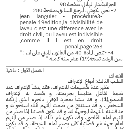
الجزائية،دار الهلال،صفحة 98
2- يحي بكوش، المرجع السابق،صفحة 280
jean languier - procédure
3-
penale 19edition,la divisibilité de
laveu c.est une difference avec le
droit civil, ou l aveu est indivisible
,comme il l est en droit
penal,page 263
4- 
تنص المادة 40 من القانون المدني
على
أن : "
 الرشد تسعة(19) عشر سنة كاملة "
لفصل الأول : ماهية
إعتراف
مطلب الثا
لث:
أنواع الإعتراف
تظهر عدة تقسيمات للاعتراف، فقد ينشأ الإعتراف عند
بط الفاعل متلبسا بجريمته، و يقصد به الإعتراف
لضمني
(1
)، و قد ينشأ بمجرد الإقرار بالجرم الذي إرتكبه
لشخص، و قد يستنتج من صمت المتهم أثناء استجوابه و
اقشته بالتهمة الموجهة له، و قد يكون قضائيا إذا صدر من
متهم أمام القاضي، وقد يكون غير ذلك إذا صدر من المتهم
مام جهة غير قضائية كأن يصدر أمام الشرطة، و قد يكون