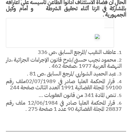
حال أن قضاة الاستئناف أدانوا الطاعن تأسيسه على اعترافه
المشاركة في الزنا أثناء تحقيق الشرطة و أمام وكيل
جمهورية .
عاطف النقيب /المرجع السابق ،ص 336
محمود نجيب حسني/شرح قانون الإجراءات الجزائية ،دار
النهضة العربية 1977 ،صفحة 462 .
عبد الحميد الشواربي /لمرجع السابق ،ص 81 .
قرار المحكمة العليا صادر في 02/07/1989ملف رقم
59100 المجلة القضائية 1991 العدد الثالث صفحة 244
تنص المادة 341 من قانون العقوبات ...
قرار المحكمة العليا صادر في 12/06/1984 ملف رقم
28837 المجلة القضائية 90 عدد 1 صفحة 275 .