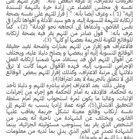
ريفات للاعتراف، إذ عرفه البعض بأنه
:
"
إقرار المتهم على
فسه في مجلس القضاء عن إرادة حرة بالتهمة المسندة
يه
"
(1 ).
،
وعرف أيضا بأنه:
"
إ قرار المتهم على نفسه بصحة
تكابه للتهمة المنسوبة إليه، و هو سيد الأدلة و أقواها تأثيرا في
س القاضي، وأدعاها إلى اتجاهه نحو الإدانة
"
(2).
،
كما
رف بأنه:
"
قول صادر من المتهم يقر فيه بصحة ارتكابه
وقائع المكونة للجريمة بعضها أو كلها
"
(3)،
لاعتراف هو إقرار من المتهم بعبارات واضحة تفيد حقيقة
وقائع المنسوبة إليه أو ببعضها و يصلح دليلا عليه، ويختلف
 أقوال المتهم التي قد يستفاد منها ضمنيا ارتكابه الفعل
إجرامي المنسوب إليه، فهذه الأقوال مهما كانت لا ترقى
التها إلى مرتبة الاعتراف، وكذلك إقرار المتهم ببعض الوقائع
تي لا تتعلق بالجريمة لا يعد اعترافا(4).
لى ذلك يعد الاعتراف إجراء يباشره المتهم و دليلا تأخذ
 المحكمة، فالإدلاء به أمام المحكمة هو إجراء من إجراءات
إثبات، وغالبا ما يكون ثمرة استجواب المتهم أمام سلطة
التحقيق الابتدائي(5)، كونه عملا إراديا ينسب به المتهم إلى
فسه ارتكاب وقائع معينة تشكل جريمة يعاقب عليها
لقانون، ويختلف عن الشهادة من ناحية أنه يصدر من
لشخص الذي يقر بما يستوجب مسئوليته الجزائية، بينما
لشهادة تصدر عن الغير الذي يدلي بما لديه من معلومات
فع بها المتهم أو يضره(6).