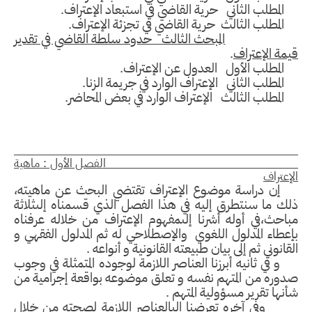
مطلب الثاني حرية القاضي في استبعاد الإعتراف.
مطلب الثالث حرية القاضي في تجزئة الإعتراف.
المبحث الثالث حدود سلطة القاضي في تقدير
مة الإعتراف
.
لمطلب الأول العدول عن الإعتراف.
مطلب الثاني الإعتراف الوارد في جريمة الزنا.
مطلب الثالث الإعتراف الوارد في بعض المحاضر.
لفصل الأول : ماهية
إعتراف
إن دراسة موضوع الإعتراف تقتضي البحث عن ماهيته،
ك ما سنتطرق إليه في هذا الفصل الذي قسمناه إلىثلاثة
احث،في أوله أشرنا إلىمفهوم الإعتراف من خلاله عرفناه
عطاء المدلول اللغوي والإصطلاحي له ثم المدلول الفقهي و
قانوني ثم إلى بيان طبيعته القانونية و أنواعه .
و في ثانيه أبرزنا العناصر اللازمة لوجوده المتمثلة في وجوب
وره من المتهم نفسه و تعلق موضوعه بواقعة إجرامية من
نها تقرير مسؤولية المتهم .
في آخره تعرضنا إلىالعناصر اللازمة لصحته من خلال