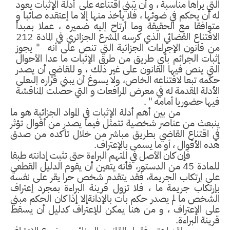
تي يراها مناسبة ، و أن يبني اقتناعه على أدلة الإثبات يعود
 أن يحكم في ضوئها ، فلا يأخذ منها إلا ما إعتقده صائبا و
وافقا مع الحقيقة وما أرتاح إليه ضميره ، عملا بمبدأ
الاقتناع القضائي الذي كرسه المشرع الجزائري في المادة 212
 قانون الإجراءات الجزائية التي تنص على أنه " يجوز
بات الجرائم بأي طريق من طرق الإثبات ما عدا الأحوال
تي ينص فيها القانون على غير ذلك ، و للقاضي أن يصدر
مه تبعا لاقتناعه الخاص، ولا يسوغ أن يبني قراره إلىعلى
أدلة المقدمة له في معرض المرافعات و التي حصلت المناقشة
ها حضوريا أمامه " .
ن بين أهم أدلة الإثبات في المواد الجزائية هو ما
نبعث من عناصر شخصية تتمثل فيما يصدر من أقوال تؤثر
ي اقتناع القاضي بطريق مباشر من خلال تأكده من صدق
ه الأقوال ، أو ما يسمى بالإعتراف.
ن كان الأصل في المتهم البراءة حتى تثبت إدانته طبقا
للمادة 45 من الدستور، فأنه يتعين أن يقوم الدليل القطعي
لى إرتكاب الجريمة، فقد يتقدم شخص حرا يقر على نفسه
رتكاب جريمة ما ، فلا تزول قرينة البراءة بمجرد إعتراف
شخص ما لم يصدر حكم بات بالإدانةإلا إذا كان الحكم مبني
لى الإعتراف ، و من هنا يمكن للإعتراف كدليل أن يسقط
ينة البراءة.