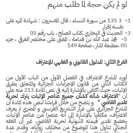
و لم يكن حجة لما طلب منهم
3
135 من سورة النساء ، قال المفسرون : شهادة المرء على
نفسه إقرار
محمد عبد الله بن قدامة ، المغنى على مختصر الغرقي ، جزء
المنار ، صفحة 149
فرع الثاني: المدلول القانوني و الفقهي للإعتراف
رد المشرع الاعتراف في الفصل الأول من الباب الأول من
كتاب الثاني من قانون الإجراءات الجزائية والمتعلق بطرق
الإثبات، حيث اكتفى بالإشارة إليه في نص المادة 213 منه على
 "
الاعتراف شأنه كشأن جميع عناصر الإثبات يترك لحرية
دير القاضي "
و يتضح من خلال قراءتنا لنص هذه المادة أن
مشرع الجزائري على غرار التشريع الفرنسي و المصري لم يعرف
اعتراف، مكتفيا بالإشارة إلى أنه عنصرا من عناصر الإثبات
ضع تقدير قيمته الثبوتية لحرية القاضي، غير أن الفقه
لجنائي تناول هذا الموضوع من مختلف زواياه، وقدم عدة