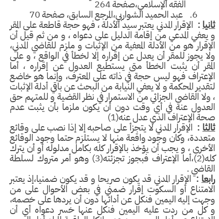
الفقه الإسلامي،صفحة 264
6.
عبد الحميد الشواربي،المرجع السابق، صفحة 70
ا
:
الإقرار المدني يعتبر سيد الأدلة ، فهو حجة قاطعة على المقر
عفي المدعي من إقامة الدليل على دعواه ، و من ثم قيل أن
قرار هو من الأدلة المعفية من الإثبات و ملزم للقاضي المدني،
 يجوز للمقر أن يعدل عن إقراره إلا لخطأ في الواقع ، و على
قر أن يثبت الخطأ متى يستطيع العدول عن إقراره ، أما
عتراف فهو ليس حجة في ذاته على المعترف، وإنما هو خاضع
دير المحكمة و لا يعفي النيابة من البحث عن باقي أدلة الإثبات
لا القاضي الجزائي من الاستمرار في نظر القضية و للمتهم حق
دول عنه في أي وقت دون أن يكون ملزما بأن يثبت عدم
 الإعتراف الذي عدل عنه(1)
ا
:
الإقرار المدني لا يتجزأ على صاحبه إلا إذا نصب على وقائع
ددة، وكان وجود واقعة منها لا يستلزم حتما وجود الوقائع
خرى ، و يجب أن يؤخذ بالإقرار كله بكامل مدلوله أو أن يترك
كله(2)،أما الإعتراف فبجوز تجزئته(3) وهو أمر متروك لسلطة
اضي .
ا
:
الإقرار المدني قد يكون صريحا و قد يكون ضمنيا،إذ يعتبر
متناع أو السكوت إقرار ضمني في بعض الأحوال على من
ت إليه اليمين فنكل عن أدائها دون أن يردها على خصمه،
ل من ردت عليه اليمين فنكل عنها خسر دعواه أي أن