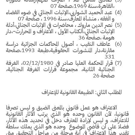
،القاهرة،سنة 1969،صفحة 07
(4)
عبد الحميد الشواربي،الإثبات الجنائي في ضوء القضاء
و الفقه ، منشأة المعارف،سنة 1996 ، صفحة 07
(5)
نصر الدين ماروك ، محاضرات في الإثبات الجنائي،أدلة
الإثبات الجنائي،الكتاب الأول ، الاعتراف و المحرارت-،دار
هومة ،صفحة 36
(6)
عاطف النقيب ، أصول المحاكمات الجزائية دراسة
مقارنة،دار المنشورات الحقوقية،طبعة 1993،صفحة
331
(7)
قرار المحكمة العليا صادر في 02/12/1980، الغرفة
الجنائية الثانية، مجموعة قرارات الغرفة الجنائية،
صفحة 26
المطلب الثاني
:
الطبيعة القانونية للإعتراف
لاعتراف هو عمل قانوني بالمعنى الضيق و ليس تصرفا
نونيا، لأن القانون وحده هو الذي يرتب الآثار القانونية
اعتراف، و ليس لإرادة المعترف دخل في تحديد هذه الآثار،
ضلا على أن قاضي الموضوع وحده هو الذي يملك سلطة
دير هذا الاعتراف في أية مرحلة من مراحل التحقيق متى