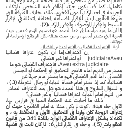
املا إذا صدر من شخص يقر فيه بصحة التهمة الموجهة له
كاملها، كما قد يكون جزئيا إذاأقر فيه الشخص بارتكاب
جريمة في أحد أركانها دون الأخرى، ذلك بخلاف التفرقة التي
ررها القانون المدني للإقرار بأقسامه المختلفة المتمثلة في الإقرار
بسيط والإقرار الموصوف والإقرار المركب
(2)
.
ا أ
ن ما يفيد دراستنا في هذا الصدد هو تقسيم الإعتراف من حيث
جهة التي يصدر أمامها، و من حيث
تعلقه بكل الوقائع الإجرامية
أ
و
زئته
.
ولا:
الإعتراف القضائي و الإعتراف غير القضائي
إن
الاعتراف إما أن يكـون اعترافا قضائـيا
Ave
judiciaire
أو اعتـرافا غيـر قـضائي
Aveu extra judiciaire
، فالاعتراف القضائي هو ما
در من المتهم أمام قاضي التحقيق أو المحكمة أو المجلس
قضائي ، أما الغير القضائي فهو ما يصدر أمام جهة غير
ائية، كما إذا صدر أمام قضاة النيابة أو رجال الشرطة
(3
(
،
السؤال المطروح في هذا الصدد هو هل يعد الاعتراف الصادر
 المتهم أمام النيابة اعترافا قضائيا أو غير قضائي؟
ذلك ما أجابت عنه المحكمة العليا في قرارين لها،
 جاء فيه4 ، كونه لم يكن مدلا به أمام القاضي
:
حيث أن
تراف الزوجة كان واردا في التحقيق الأولي و المحتفظ به
،
و
نه لا يشكل الإعتراف القضائي الوارد بالمادة 341 من قانون
عقو بات (5 )
، و جاء في القرارالثاني
6: لما كان ثابت في قضية