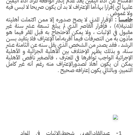
تناع عن أداء اليمين يعد عدم إنكار الواقعة المراد أداء اليمين
ا أي إقرارا بها،أما الإعتراف لا بد أن يكون صريحا لا لبس فيه
 غموض .
سا
:
الإقرار المدني لا يصح صدوره إلا ممن اكتملت أهليته
المدنية(4) ، فإقرار القاصر الذي لم يبلغ تسعة عشر سنة غير
ول في الإثبات ، ولا يمكن الاحتجاج به قبل المقر فيما هو
ون به من التصرفات فيما أقربه،أما الإعتراف فلا يتقيد بسن
شد ، فقد يصدر من الشخص الذي يقل سنه عن الثامنة عشر
، و بذلك يظهر الإختلاف بين الأهلية الجزائية و الأهلية
جرائية الواجب توافرها في المعترف ، فالصغير ناقص الأهلية
ن أن يكون أهلا لصدورالإعتراف منه رغم أنه غير كامل
مييز، وبالتالي يكون إعترافه صحيح .
1- عبدالقادرالعربي شحط،الإثبات في المواد