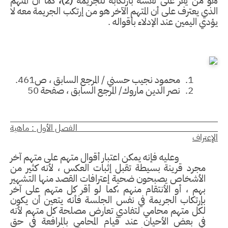
 من يقر على نفسه بارتكابه للجريمة
(2)،
كما أن المتهم
ذي يعترف على أن المتهم الآخر هو من إرتكب الجريمة معه لا
دي اليمين عند الإدلاء بأقواله .
1.
محمود نجيب حسني / المرجع السابق ، ص461.
2.
نصر الدين ماروك/ المرجع السابق ، صفحة 50
لفصل الأول : ماهية
إعتراف
وعليه فإنه يمكن اعتبار أقوال متهم على متهم آخر
مجرد قرينة بسيطة تقبل إثبات العكس ، لأنه كثير من
الأشخاص يصبحون ضحية إعترافات القصد منها التشهير
بهم ، أو الأنتقام منهم ،كما لو أقر كل متهم على آخر
بإرتكاب الجريمة في نفس الجلسة فأنه يتعين أن يكون
لكل متهم محامي لتفادي تعارض مصلحة كل متهم لأنه
في بعض الأحيان عند قيام المحامي بالمرافعة في حق