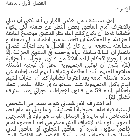
لفصل الأول : ماهية
إعتراف
إذن يستشف من هذين القرارين أنه يكفي أن يدلي
الاعتراف أمام القاضي بغض النظر عن صفته لكي يكون
ائيا شرط أن يكون ذلك أثناء نظر الدعوى موضوع المتابعة
جزائية، و للمحكمة أن تأخذ به متى اطمأنت إلى صحته و
ابقته للحقيقة، و إن كان في الأصل لا يعد اعتراف قضائي
عتبار أن النيابة سلطة اتهام و خصم في الدعوى الجزائية ،إلا
ه بالرجوع لأحكام المادة
224
من قانون الإجراءات الجزائية
(
، يتبين أن لوكيل الجمهورية الحق في توجيه الأسئلة
اشرة للمتهم أثناء المحاكمة وإعتراف المتهم اعند إجابته عن
ه الأسئلة أمامه يعد اعترافا قضائيا، كما أن اعتراف المتهم
ام وكيل الجمهورية عند استجوابه في حالة التلبس عملا
حكام المادة
59
من قانون الإجراءات الجزائي يعد اعتراف
ضائي
(2) .
أما الاعتراف الغيرالقضائي هو ما يصدر من الشخص
مشتبه فيه أمام الضبطية القضائية ، أو ما يدلى به أمام أحد
أشخاص ، أو ما يرد في الرسائل ،أو ما هو وارد في التسجيل
صوتي ، أو ذلك الإعتراف الذي يصدر من أحد الخصوم أمام
اضي شؤون الأسرة أو القاضي التجاري أو القاضي المدني
ثل هذا الإعتراف الصادر أمام القاضي غير القاضي الذي