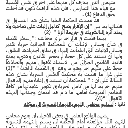
متهمين اثنين يعترف كل منهما على آخر في نفس القضية
مع قيام هذا التعارض ، فان هذه المرافعة تكون قد أخلت
بحق الدفاع
(1) .
د تصدت المحكمة العليا بشأن هذا التساؤل في
ائها بما يلي
"
إ
ن الإقرار يصح كدليل إثبات
على صاحبه ولا
تد أثره إلىالشريك في جريمة الزنا
"
(2)
بينما قضت في قرار آخر برأي مخالف :
" إستقر القضاء
ي شأن وسائل الإثبات أن للمحكمة الجزائية حرية تقدير
ائل الإثبات التي اطمأنت إليها ، في نطاق اجتهادها المطلق ،
ها أن تستند على كل حجة لم يحجر القانون ولاشيء يمنع
نونا القاضي الجزائي من الاستناد لأقوال متهم واتخاذها
ة على متهم آخر وهو ما وقع في القضية الراهنة "
*
(3)
لى غرار ما قضت به محكمة النقض المصرية بشان هذه
مسالة على أن : "
للمحكمة أن تستند في إدانة متهم إلىأقوال
هم آخر بما لها من كامل الحرية في تكوين عقيدتها من كافة
عناصر المطروحة أمامها ما دام قد اطمأن وجدأنها إلىهذه
أقوال
"
*(
4
)
.
يا :
تسليم محامي المتهم بالتهمة المنسوبة إلى موكله
يشهد الواقع العلمي في بعض الأحيان أن يقوم محامي
تهم أثناء مرافعته أمام المحكمة أن يسلم بالتهمة المنسوبة
موكله ويعترف صراحة خلال المرافعة بان المتهم ارتكب فعلا