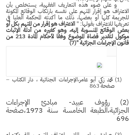
 على ضوء هذه التعاريف الفقهية، يستخلص بأن
اعتراف هو إقرار المتهم على نفسه بارتكاب الوقائع المكونة
جريمة كلها أو بعضها، ذلك ما أكدته المحكمة العليا في
ريفها للاعتراف بقولها: "
الاعتراف هو إقرار من المتهم بكل أو
ض الوقائع المنسوبة إليه، وهو كغيره من أدلة الإثبات
موكول لتقدير قضاة الموضوع وفقا لأحكام المادة 213 من
نون الإجراءات الجزائية "(7)
(1)
محمد زكي أبو عامر،الإجراءات الجنائية ، دار الكتاب –
صفحة 863
رؤوف عبيد- مبادئ الإجراءات
الجزائية،الطبعة الخامسة سنة 1973،صفحة
69
(3)
صادق سامي الملا ، اعتراف المتهم،رسالة دكتوراه