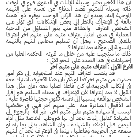
 هذا الأخير يعتبر وسيلة للإثبات في الدعوى فهو في الوقت
اته وسيلة للمتهم قصد الدفاع عن نفسه على التهمة
موجهة إليه، ويبدو أن هذا الركن الواجب توفره ذو أهمية
لغة في الإعتراف بالنظر إلى بعض الإشكالات التي تؤثر على
لشخص المعترف وانطلاقا منها يثور التساؤل من الناحية
عملية في مدى اعتبار إعتراف متهم على متهم آخر إعترافا
المعنى الصحيح ، وهل أن تسليم محامي المتهم بالتهمة
منسوبة إلى موكله يعد اعترافا ؟.
ك ما سنجيب عليه من خلال ما قررته المحكمة العليا من
تهادات في هذا الصدد على النحو الآتي :
ل : اعتراف متهم على متهم آخر
قد ينصب اعتراف المتهم عند استجوابه إلى ذكر أمور
رت من متهم آخر كما لو ذكر بان هذا الأخيرقد اشترك معه
 إرتكاب الجريمة،أو كان فاعلا اصليا معه ،فإن مثل هذا
قول لا يعد إعترافا لأن الإعتراف في معناه السليم هو إقرار
شخص بواقعة ينسبها إلى نفسه تكون حجتها قاصرة عليه ،
ما الأقوال الصادرة منه على متهم آخر فهي في حقيقتها
ست إلا شهادة متهم على متهم آخر، غير أنه بالرجوع إلى
شهادة كدليل إثبات نجد أن لها شروطها الخاصة مثل أداء
يمين قبل الإدلاء بالشهادة ، وان الشاهد يدلي بما رآه أو
عه عن الجريمة وفاعلها ، بينما في الإعتراف نجد أن المتهم