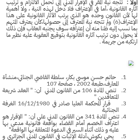
:
تتجه نية المقر في الإقرار المدني إلى تحمل الالتزام و ترتيب
ره القانونية ،أما في الإعتراف فلا دخل لهذه النية ، ولا أهمية
 لأن القانون وحده هو الذي يرتب الآثار القانونية على هذا
الإعتراف(6) ولم تتجه نية المعترف إلى حصولها،كأن يعترف المتهم
 نسب إليه ظنا منه أن إعترافه سوف يجنبه العقاب فإن ذلك
يحول دون ترتيب آثاره القانونية بتوقيع العقوبة عليه نظير ما
كبه من جريمة .
1.
حاتم حسن موسى بكار، سلطة القاضي الجنائي،منشأة
المعارف،طبعة 2002 ، صفحة 107
2.
تنص المادة 106 من القانون المدني أن: " العقد شريعة
المتعاقدين "
3.
قرار المحكمة العليا صادر في 16/12/1980 الغرفة
الجنائية
4.
تنص المادة 341 من القانون المدني على أن: " الإقرار هو
اعتراف الخصم أمام القضاء بواقعة قانونية مدعى بها
عليه و ذلك أثناء السير في الدعوة المتعلقة بها الواقعة"
5.
يحي بكوش،أدلة الإثبات في القانون المدني الجزائري و