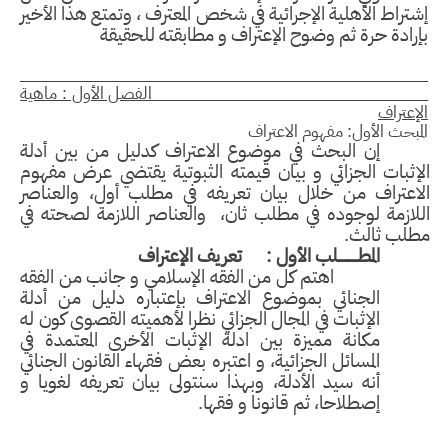
تراط الأهلية الإجرائية في شخص المعترف ، وتمتع هذا الأخير
رادة حرة ثم وضوح الإعتراف و مطابقته للحقيقة
لفصل الأول : ماهية
إعتراف
مبحث الأول: مفهوم الاعتراف
إن البحث في موضوع الاعتراف كدليل من بين أدلة
إثبات الجزائي و بيان قيمته الثبوتية يقتضي عرض مفهوم
اعتراف من خلال بيان تعريفه في مطلب أول، والعناصر
لازمة لوجوده في مطلب ثان، والعناصر اللازمة لصحته في
لب ثالث.
المطــــــــــلب الأول : تعريف الإعتراف
اهتم كل من الفقه الإسلامي و جانب من الفقه
الجنائي بموضوع الاعتراف بإعتباره دليل من أدلة
الإثبات في المجال الجزائي نظرا لأهميته القصوى كون له
مكانة مميزة بين ادلة الإثبات الأخرى المعتمدة في
المسائل الجزائية، و اعتبره بعض فقهاء القانون الجنائي
أنه سيد الأدلة، وبهذا سنتولى بيان تعريفه لغويا و
إصطلاحا، ثم قانونا و فقها.