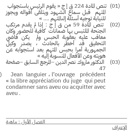
(01)
تنص المادة 224 ق إ ج
« يقوم الرئيس باستجواب
المتهم قبل سماع الشهود ويتلقى أقواله ويجوز
للنيابة توجيه أسئلة إلىالمتهم .... »
(02)
تنص المادة 59 من ق إ ج : إذا لم يقدم مرتكب
الجنحة الملتبس بها ضمانات كافية للحضور وكان
معاقب عليه بعقوبة الحبس ولم يكن قاضي
التحقيق قد أخطر بالحادث ، يصدر وكيل
الجمهورية أمرا بحبس المتهم بعد استجوابه عن
هويته وعن الأفعال المنسوبة إليه
»
(03)
الدكتور ماروك نصر الدين –المرجع السابق –صفحة
47
(04)
Jean
languier
،
l
’
ouvrage
précédent
« la libre appréciation du juge qui peut
condamner sans aveu ou acquitter avec
aveu .
لفصل الأول : ماهية
إعتراف