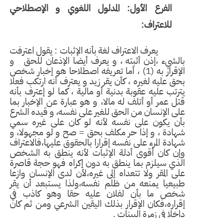
الفرع الأول: المدلول اللغوي و الإصطلاحي
للاعتراف:
يعرف الاعتراف لغة بأنه الإثبات : يقول اعترفت
بالشيء ،إذن أثبته ، و يعرف أيضا الإذعان للحق و
الإقرار به (1
(
، أما تعريفه اصطلاحا هو إخبار شخص
بحق عليه لغيره ، كأن يقر زيد و يعترف أنه ارتكب فعلا
يترتب عليه عقوبة بدنية أو مالية ، كما لو إعترف بأنه
قتل عمر أو أتلف له مالا، و هو عبارة عن الإخبار بما
على الإنسان من الحق للغير على نفسه، و قيده الشرع
بأن يكون على نفسه لأنه لو كان على غيره سمي
شهادة ، و إذا حر مكلف بحق = صح و لو مجهولا، و
شهادة المرء على نفسه إقرارا بالحقوق عليها،فالاعتراف
وإن كان أقوى أدلة الإثبات لأنه ينطق به الشخص
الذي سيلزم بما ينطق به دون إكراه فهو حجة قاصرة
على المقر ولا تتعداه إلى غيره،لأن لدى الإنسان وازعا
طبيعيا يمنعه من ظلم نفسه،ولذا يستبعد أن يقر
شخص ما بأن لفلان عليه حقا وهو كاذب في
إقراره،فكان الإقرار بذلك اليقين الشرعي ومن ثم كان
داخلا في زمرة البينات
.