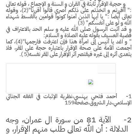
جية الإقرار ثابتة في القران و السنة و الإجماع ، قوله تعالى
:" أأقررتم و اتخذتم على ذلكم أصري قالوا أقررنا"(2)، وقوله
لى أيضا :" يا أيها الذبن آمنوا كونوا قوامين بالقسط شهداء
 و لو على أنفسكم" (3)
د أثبت الرسول صلى الله عليه و سلم الحد بالاعتراف في
ة العسيف بقوله عليه الصلاة و السلام:
" و اغد يا أنيس إلى امرأة هذا فإن اعترفت فارجمها"(4)، كما
عت الأمة على صحة الإقرار باعتباره حجة على المقر، فلا
ى أثره إلى غيره فيقتصر أثر الإقرار على المقر نفسه(5 ).
 أحمد فتحي بهنسي،نظرية الإثبات في الفقه الجنائي
سلامي،دار الشروق،صفحة159
الآية 81 من سو
رة ال عمران،
وجه
لدلالة : أن الله تعالى طلب منهم الإقرار
،
و