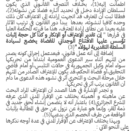
اطمأنت إليه(1)، بخــلاف التصرف القانــوني الذي يكـون
لســلطان الإرادة دخــل في تحديد آثــاره فضلا عن نشوئه(2)،
الما ثبت أن المعترف قد اتجهت إرادته إلى الاعتراف كان ذلك
ده كافيا لنشوئه، بعدها يبدأ دور القانون في ترتيب الآثار
يه بعيدا عن نطاق إرادة المعترف، هذا ما قررته المحكمة العليا
 قرارها "
إن تقدير الإعتراف أو الإنكار و كذا كل حجة إثبات
ؤسس عليها الاقتناع الوجداني للقضاة يخضع لسيادة
سلطة التقديرية لهؤلاء "
(3)
ضافة إلى أنه عمل قانوني، فيعدعمل إجرائي كونه يصدر
 المتهم أثناء سير الدعوى العمومية ابتداءا من تحريكها
اء أمام وكيل الجمهورية في حالات التلبس،أو أمام قاضي
تحقيق،أو قضاة الحكم،قد يكون للإعتراف الصادر من المتهم
ال مرحلة البحث و التحري أثر في نشوء هذه الدعوى ما دام
 القانون يرتب أثر في تحريكها.
تجدر الإشارة في هذا الصدد أن الإعتراف المراد البحث
 ماهيته و أهميته يختلف عن الإقرار المدني الذي عرفه
المشرع الجزائري(4) باعتبار أنه لا يتضمن إنشاء لحق جديد في
ة المقر، وإنما هو عبارة عن نزول عن حق في المطالبة بإثبات
واقعة من طرف الخصم الذي يدعيها(5).
ذا يختلف الإعتراف عن الإقرار المدني في عدة أوجه نذكرها
النحو الآتي :