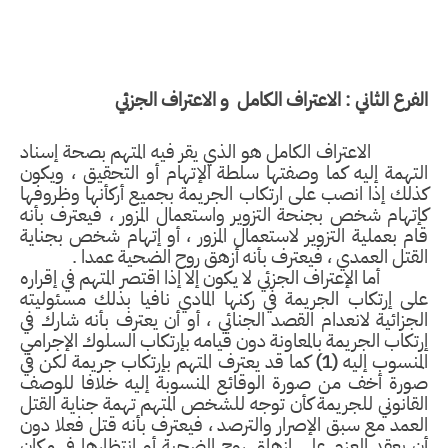
فرع الثاني : الاعتراف الكامل و الاعتراف الجزئي
الاعتراف الكامل هو الذي يقر فيه المتهم بصحة إسناد
تهمة إليه كما وصفتها سلطة الإتهام أو التحقيق ، ويكون
لك إذا انصب على ارتكاب الجريمة بجميع أركأنها وظروفها
تهام
شخص بجنحة التزوير واستعمال المزور ، فيعترف بأنه
م بعملية التزوير لاستعمال المزور ، أو إتهام شخص بجناية
قتل العمدي ، فيعترف بأنه أزهق روح الضحية عمدا .
أما الإعتراف الجزئي لا يكون إلا إذا اقتصر المتهم في إقراره
ى إرتكاب الجريمة في ركنها المادي نافيا بذلك مسئوليته
جزائية لانعدام القصد الجنائي ، أو أن يعترف بأنه شارك في
تكاب الجريمة بالمعاونة دون قيامه بإرتكاب السلوك الإجرامي
منسوب إليه
(1)
كما قد يعترف المتهم بإرتكاب جريمة لكن في
ورة أخف من صورة الوقائع المنسوبة إليه خلافا للوصف
قانوني للجريمة كأن توجه للشخص المتهم تهمة جناية القتل
عمد مع سبق الإصرار والترصد ، فيعترف بأنه قتل فعلا دون
 يعقد العزم على إزهاق روح الضحية أو انتظارها في مكان