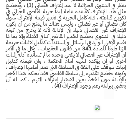
ظر في الدعوى الجزائية لا يعد إعتراف قضائي
(3) ،
ويخضع
ل هذا الإعتراف كقاعدة عامة لمبدأ حرية القاضي الجزائي في
وين قناعته ، فله كامل الحرية في تقدير قيمة الإعتراف سواء
ن قضائي أو غير قضائي ، وليس هناك ما يمنع من أن يكون
إعتراف غير القضائي دليلا في الإدانة لأنه لا يخرج من كونه
يلا في الدعوى يخضع لتقدير القاضي كباقي الأدلة،وإلا بما ذا
سر الإقرار الوارد في الرسائل والمستندات كدليل لاثبات جريمة
زنا طبقا للمادة
341
من قانون العقوبات ، وكل ما في الأمر
 الإعتراف غير القضائي لا يكفي وحده ما لم تسانده أدلة إثبات
رى أو أن يؤكده المتهم أمام المحكمة ، وان قيمته كدليل
بات تتوقف على الثقة في السلطة التي صدر أمامها الإعتراف ،
ونه يخضع تقديره إلى سلطة القاضي فقد يحكم هذا الأخير
لإدانة دون الأخذ بعين الاعتبار إعتراف المتهم ، كما له أن
ضي ببراءته رغم وجود الإعتراف
(4) .