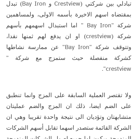
Bay Iron
Crestview
تبادلي بين شركتي (
و
) تبدل
بمقتضاه اسهم الاخيرة بأسمه الاولى، ولمساهمين
Bay Iron
شركة "
" اما استبدال اسهمهم بأسهم
crestview
شركة (
) او ان يدفع لهم ثمنها نقدا،
Bay Iron
وتتوقف شركة "
" عن ممارسة نشاطها
كشركة منفصلة حيث ستمزج مع شركة "
.
crestview
"
ولا تقتصر العملية السابقة على المزج وانما تنطبق
على الضم ايضا، ذلك ان المزج والضم عمليتان
متشابهتان وتؤديان الى نتيجة واحدة تقريبا وهي ان
الشركة القائمة ستصدر اسهما تقابل أسهم الشركات
المندمجة ويكون لها جميع اصول الشركات المندمجة