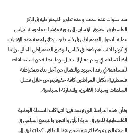
منذ سنوات عدة سعت وحدة تطوير الديمقراطية في المركز
الفلسطيني لحقوق الإنسان، إلى بلورة مؤشرات ملموسة لقياس
عملية التحول الديمقراطي في فلسطين. وتأتي أهمية هذه المؤشرات
في كونها لا تساهم فقط في قياس الوضع الديمقراطي الحالي، وإنما
أيضاً تساهم في رسم معالم المستقبل، وما يتطلبه من استحقاقات
للمساهمة في رفد الجهود والنضال من أجل بناء ديمقراطية
فلسطينية، تكفل للمواطنين كافة حقوقهم من خلال فصل
السلطات وسيادة القانون، والمشاركة السياسية.
وتأتي هذه الدراسة التي ترصد فيها انتهاكات السلطة الوطنية
الفلسطينية للحق في حرية الرأي والتعبير والتجمع السلمي في
الضفة الغربية وقطاع غزة ضمن هذا النطاق. كما تتطرق إلى