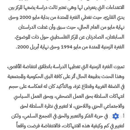
الاعتداءات التي يتعرض لها وهي تعتبر ثالث دراسة يضعها المركز بين
يدي القارئ، حيث تغطي الفترة الممتدة من بداية مايو 2000 وحتى
نهاية مايو من العام الحالي، حيث سبق وأن غطت الدراستان
السابقتان، الصادرتان عن المركز الفلسطيني حول ذات الموضوع،
الفترة الزمنية الممتدة من مايو 1994 وحتى نهاية أبريل 2000.
تميزت الفترة الزمنية التي تغطيها الدراسة بانطلاق انتفاضة الأقصى،
وهذا الحدث بطبيعة الحال أثر على كافة البنى الحكومية والمجتمعية
في الضفة الغربية وقطاع غزة، وبالتأكيد كان له انعكاسه على حجم
انتهاكات السلطة بحق العمل الصحفي، وبحق العمل السياسي
والاجتماعي الحزبي واللاحزبي، لا لتغيير في نظرة السلطة لحق
المواطنين في حرية الفكر والتعبير والحق في التجمع السلمي، ولكن
لتغيير في كم وكيفية هذه الانتهاكات، فالانتفاضة فرضت واقعاً