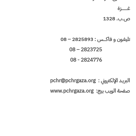
غــــــــــزة
ص.ب. 1328
تليفـون و فاكــــس : 2825893 – 08
2823725 – 08
2824776 - 08
البريـد الإلكتروني : pchr@pchrgaza.org
صفحة الويب بيج: www.pchrgaza.org