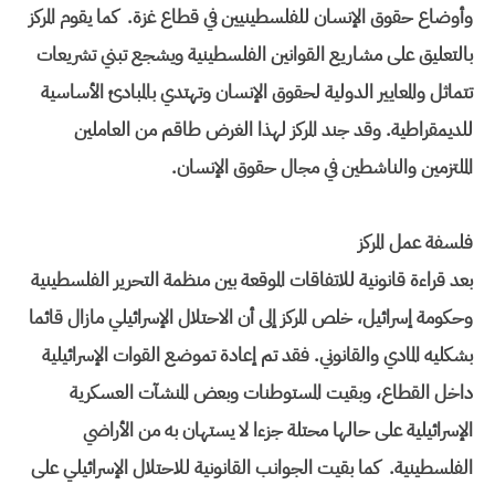
وأوضاع حقوق الإنسان للفلسطينيين في قطاع غزة. كما يقوم المركز
بالتعليق على مشاريع القوانين الفلسطينية ويشجع تبني تشريعات
تتماثل والمعايير الدولية لحقوق الإنسان وتهتدي بالمبادئ الأساسية
للديمقراطية. وقد جند المركز لهذا الغرض طاقم من العاملين
الملتزمين والناشطين في مجال حقوق الإنسان.
فلسفة عمل المركز
بعد قراءة قانونية للاتفاقات الموقعة بين منظمة التحرير الفلسطينية
وحكومة إسرائيل، خلص المركز إلى أن الاحتلال الإسرائيلي مازال قائما
بشكليه المادي والقانوني. فقد تم إعادة تموضع القوات الإسرائيلية
داخل القطاع، وبقيت المستوطنات وبعض المنشآت العسكرية
الإسرائيلية على حالها محتلة جزءا لا يستهان به من الأراضي
الفلسطينية. كما بقيت الجوانب القانونية للاحتلال الإسرائيلي على