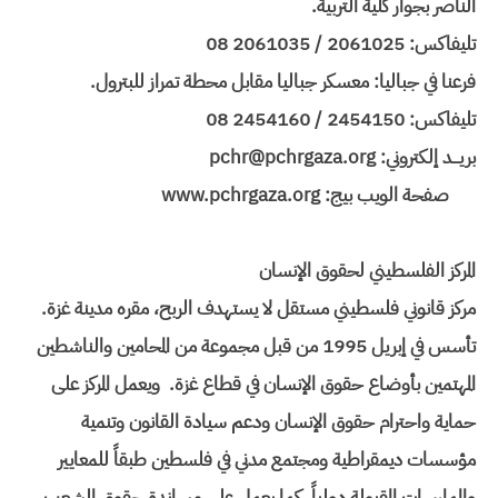
الناصر بجوار كلية التربية.
تليفاكس: 2061025 / 2061035 08
فرعنا في جباليا: معسكر جباليا مقابل محطة تمراز للبترول.
تليفاكس: 2454150 / 2454160 08
بريـــد إلكتروني: pchr@pchrgaza.org
صفحة الويب بيج: www.pchrgaza.org
المركز الفلسطيني لحقوق الإنسان
مركز قانوني فلسطيني مستقل لا يستهدف الربح، مقره مدينة غزة.
تأسس في إبريل 1995 من قبل مجموعة من المحامين والناشطين
المهتمين بأوضاع حقوق الإنسان في قطاع غزة. ويعمل المركز على
حماية واحترام حقوق الإنسان ودعم سيادة القانون وتنمية
مؤسسات ديمقراطية ومجتمع مدني في فلسطين طبقاً للمعايير
والممارسات المقبولة دولياً، كما يعمل على مساندة حقوق الشعب