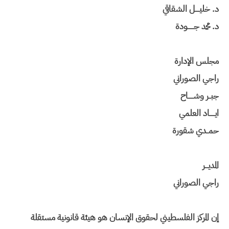
د. خليــــل الشقاقي
د. محمد جــــــودة
مجلس الإدارة
راجي الصوراني
جبــر وشـــــاح
ايـــــاد العلمي
حمــدي شقورة
المديـــر
راجي الصوراني
إن المركز الفلسطيني لحقوق الإنسان هو هيئة قانونية مستقلة