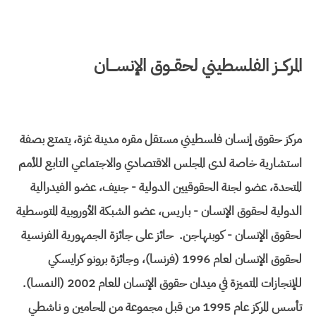
المركــز الفلسطيني لحقــوق الإنســـان
مركز حقوق إنسان فلسطيني مستقل مقره مدينة غزة، يتمتع بصفة
استشارية خاصة لدى المجلس الاقتصادي والاجتماعي التابع للأمم
المتحدة، عضو لجنة الحقوقيين الدولية - جنيف، عضو الفيدرالية
الدولية لحقوق الإنسان - باريس، عضو الشبكة الأوروبية المتوسطية
لحقوق الإنسان - كوبنهاجن. حائز على جائزة الجمهورية الفرنسية
لحقوق الإنسان لعام 1996 (فرنسا)، وجائزة برونو كرايسكي
للإنجازات المتميزة في ميدان حقوق الإنسان للعام 2002 (النمسا).
تأسس المركز عام 1995 من قبل مجموعة من المحامين و ناشطي