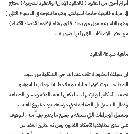
أنواع أخرى من العقود ( كالعقود الإدارية والعقود المصرفية ) تحتاج
إلى مهارة قانونية خاصة لصياغتها وهو ما نشرحه في الموضوع التالي (
وهو بالمناسبة منقول من بحث قانوني هام لإفادة الأعضاء الأعزاء )
مع بعض الإضافات التي رأيتها ضرورية ..
ماهية صياغة العقود
ان صياغة العقــود لا تقف عند النواحي الشكليـة من ضبط
المصطلحات و تدقيق العبارات و ملاحظــــة الجوانب اللغوية و
تصنيف أحكامها و ترتيبها ، بما يكفل للعقد الدقة وحسن الصياغة
وكمال التنسيق بل الصياغة تعني مراجعة بنود مشروع العقد ،
وتشمل الإجراءات التي تسبقه و جميع ما يعتبر جزءاً منه ، للوقوف
علي مدى مطابقتها لأحكام القانون ومن ثم تطهير العقد من