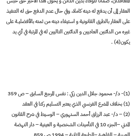
المتعاقدان، ضمانا للوفاء بدين الدائن و يخول هذا الأخير حق حبس
العقار إلى أن يدفع له دينه كاملا، وفي حال عدم الدفع حق له التنفيذ
على العقار بالطرق القانونية و استيفاء دينه من ثمنه بالأفضليــة على
غيره من الدائنين العاديين و الدائنين التاليين له في المرتبة في أي يد
يكون(4) .
(1)- د/- محمود جلال الدين زكي : نفس المرجع السابق – ص 359
(1) بخلاف المشرع الفرنسي الذي يعتبر التسليم ركنا في العقد
(2) – د/- عبد الرزاق أحمد السنهوري – الوسيط في شرح القانون
المدني –الجزء 10 في التأمينات الشخصية و العينية – دار النهضة
العربية – القاهرة –الطبعة الثانية – 1994 ص 859