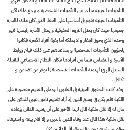
préférence له أيضا حق التبع Doit de suite و قد كان ظهور
التأمينات العينية متأخر عن التأمينات الشخصية و يرجع ذلك لأن
التأمينات العينية تقوم في أساسها على العقار الذي كان ملك للأسرة
جميعها حيث كان يمثل الثروة الحقيقية و يمثل الأسرة رئيسها فهو
وحده الذي يحوز العقار و لا يملكه أما بقية أفراد الأسرة فكانوا
يلجؤون للتأمينات الشخصية و يساعدهم على ذلك قيام روابط
الأسرة و التضامن فيما بين أفرادها فكان النظام الاجتماعي للقبيلة
السبيل المهيئ لهيمنة التأمينات الشخصية لما يوفر من تضامن و
تكافل.
وقد كانت الحقوق العينية في القانون الروماني القديم مقصورة على
الملكية فلم يكن في وسع المدين إذ أراد تقديم تامين عيني للدائن على
مال له إلا نقل ملكية المال لهذا الأخير على أن يتعهد الدائن بإعادة
نقل ملكية هذا المال عند وفاء المدين بالدين و إلا قام بيعه و استيفاء
حقه من ثمنه دون مقاسمة باقي الدائنين(2) .