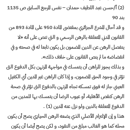
(2) أ/حسن عبد اللطيف حمدان – نفس المرجع السابق ص 1135
بند 90
و قد أحال المشرع الجزائري بمقتضى المادة 950 على المادة 893 من
القانون المدني المتعلقة بالرهن الرسمي و التي تنص على أنه «لا
ينفصل الرهن عن الدين المضمون بل يكون تابعا له في صحته و في
انقضاضه ما لم ينص القانون على خلاف ذلك».
و بذلك يجوز للراهن أن يتمسك في مواجهة المرتهن بكل الدفوع التى
تؤثر في وجود الحق المضمون، و إذا كان الراهن غير المدين أي الكفيل
العيني جاز له فوق تمسكه تجاه المرتهن بالدفوع التى تؤثر في صحة
الرهن كنقص الأهلية، أو عيوب الرضا أن يتمسك بها للمدين من
الدفوع المتعلقة بالدين ولو نزل عنه المدين (1) .
هذا و إن الإلتزام الأصلي الذي يضعه الرهن الحيازي يصح أن يكون
محله كما هو الغالب مبلغ من النقود، و لكن يصح أيضا أن يكون