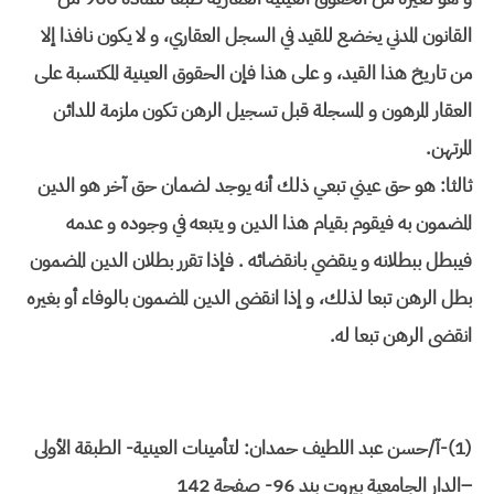
القانون المدني يخضع للقيد في السجل العقاري، و لا يكون نافذا إلا
من تاريخ هذا القيد، و على هذا فإن الحقوق العينية المكتسبة على
العقار المرهون و المسجلة قبل تسجيل الرهن تكون ملزمة للدائن
المرتهن.
ثالثا: هو حق عيني تبعي ذلك أنه يوجد لضمان حق آخر هو الدين
المضمون به فيقوم بقيام هذا الدين و يتبعه في وجوده و عدمه
فيبطل ببطلانه و ينقضي بانقضائه . فإذا تقرر بطلان الدين المضمون
بطل الرهن تبعا لذلك، و إذا انقضى الدين المضمون بالوفاء أو بغيره
انقضى الرهن تبعا له.
(1)-آ/حسن عبد اللطيف حمدان: لتأمينات العينية- الطبقة الأولى
–الدار الجامعية بيروت بند 96- صفحة 142