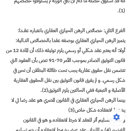
أنه قد استوفى حصته ما دام أن باقي الورثة لم يستوفوا حصصهم
(1).
الفرع الثاني: خصائص الرهن الحيازي العقاري باعتباره عقــدا:
يتميز الرهن الحيازي العقاري بوصفه عقدا بالخصائص التــالية:
أولا: أنه يعتبر عقد شكلي أو رسمي يلزم توثيقه ذلك أن المادة 12 من
قانون التوثيق الصادر بموجب الأمر 70-91 تنص بأن العقود التي
تتضمن نقل حقوق عقارية يجب تحت طائلة البطلان أن تحرر في
شكل رسمي. و لم يفرق قانون التوثيق بين نقل الحقوق العقارية
الأصلية و التبعية ففي الحالتين يلزم التوثيق(2).
بينما الرهن الحيازي العقاري في القانون المصري هو عقد رضا ئي لا
يشترط لانعقاده شكل خاص(3)
و يعتبر التسليم أثر للعقد لا شرط لانعقاده.و هو في القانون
الفرنسي(4).و اللبناني عقد عيني يشترط لانعقاده أن يتم تسليم