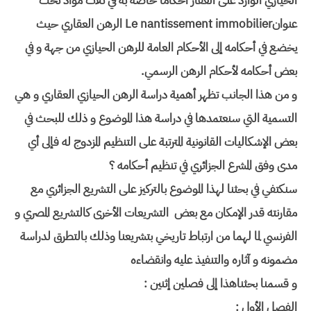
الحيازي الوارد على العقار أحكاما خاصة به في ثلاث مواد تحت
عنوانLe nantissement immobilier الرهن العقاري حيث
يخضع في أحكامه إلى الأحكام العامة للرهن الحيازي من جهة و في
بعض أحكامه لأحكام الرهن الرسمي.
و من هذا الجانب تظهر أهمية دراسة الرهن الحيازي العقاري و هي
التسمية التي سنعتمدها في دراسة هذا الموضوع و ذلك للبحث في
بعض الإشكاليات القانونية المترتبة على التنظيم المزدوج له فإلى أي
مدى وفق المشرع الجزائري في تنظيم أحكامه ؟
سنكتفي في بحثنا لهذا الموضوع بالتركيز على التشريع الجزائري مع
مقارنته قدر الإمكان مع بعض التشريعات الأخرى كالتشريع المصري و
الفرنسي لما لهما من ارتباط تاريخي بتشريعنا وذلك بالتطرق لدراسة
مضمونه و آثاره والتنفيذ عليه وانقضاءه
و قسمنا بحثناهذا إلى فصلين إثنين :
الفصل الأول :