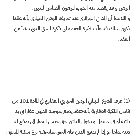
الرهن و قد يقصد منه الشيء المرهون الضامن للدين,
و الملاحظ أن المشرع الجزائري عند تعريفه للرهن الحيازي بأنه عقدا
يكون بذلك قد غلّب فكرة العقد على فكرة الحق الذي ينشأ عن
العقد.
(1) عرف المشرع اللبناني الرهن الحيازي العقاري في المادة 101 من
قانون الملكية العقارية بأنه«عقد يضع بموجبه المديون عقارا في يد
دائنه أو في يد عدل و يخول الدائن حق حبس العقار إلى يدفع له
دينه تماما ،و إذا لم يدفع الدين فله الحق بملاحقته نزع ملكية المديون