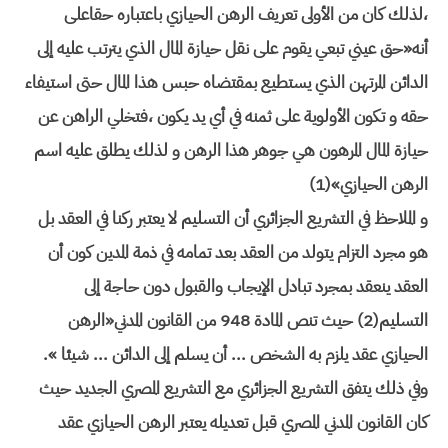
،لذلك كان من الأولى تعريف الرهن الحيازي باعتباره حقاعلى
أنه«حق عيني تبعي يقوم على نقل حيازة المال الذي يترتب عليه إلى
الدائن المرتهن الذي يستطيع بمقتضاه حبس هذا المال حتى استيفاء
حقه و تكون الأولوية على ثمنه في أي يد يكون ،فتخلي الراهن عن
حيازة المال المرهون هي جوهر هذا الرهن و لذلك يطلق عليه اسم
الرهن الحيازي»(1)
و الملاحظ في التشريع الجزائري أن التسليم لا يعتبر ركنا في العقد بل
هو مجرد التزام يتولد من العقد بعد تمامه في ذمة المدين كون أن
العقد ينعقد بمجرد تبادل الإيجاب والقبول دون حاجة إلى
التسليم(2) حيث تنص المادة 948 من القانون المدني«الرهن
الحيازي عقد يلزم به الشخص ... أن يسلم إلى الدائن ... شيئا ».
وفي ذلك يتفق التشريع الجزائري مع التشريع المصري الجديد حيث
كان القانون المدني المصري قبل تعديله يعتبر الرهن الحيازي عقد