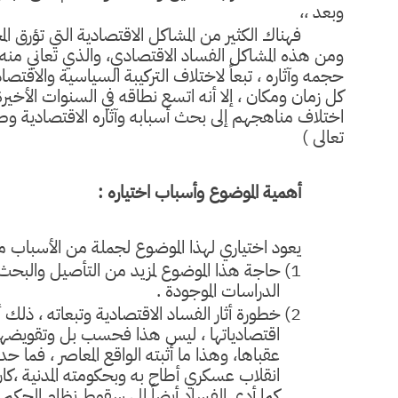
وبعد ،،
فهناك الكثير من المشاكل الاقتصادية التي تؤرق ا
ومن هذه المشاكل الفساد الاقتصادي، والذي تعاني منه 
حجمه وآثاره ، تبعاً لاختلاف التركيبة السياسية والاقتصاد
كل زمان ومكان ، إلا أنه اتسع نطاقه في السنوات الأخي
اختلاف مناهجهم إلى بحث أسبابه وآثاره الاقتصادية وط
تعالى )
أهمية الموضوع وأسباب اختياره :
يعود اختياري لهذا الموضوع لجملة من الأسباب م
1)
حاجة هذا الموضوع لمزيد من التأصيل والبحث 
الدراسات الموجودة .
2)
خطورة أثار الفساد الاقتصادية وتبعاته ، ذلك 
اقتصادياتها ، ليس هذا فحسب بل وتقويضها 
انقلاب عسكري أطاح به وبحكومته المدنية ،كا
كما أدى الفساد أيضاً إلى سقوط نظام الحكم في الفلبين عام 1986