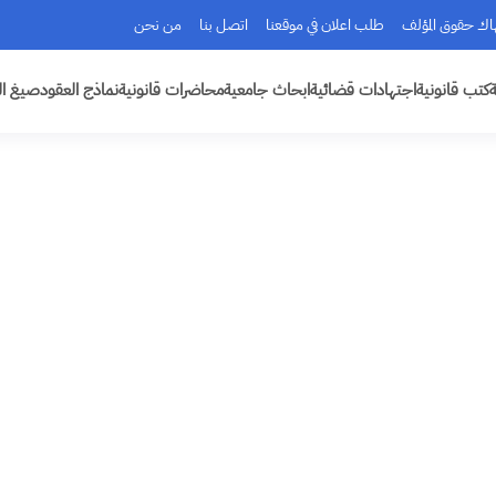
هاك حقوق المؤلف
طلب اعلان في موقعنا
اتصل بنا
من نحن
ة
كتب قانونية
اجتهادات قضائية
ابحاث جامعية
محاضرات قانونية
نماذج العقود
صيغ ال