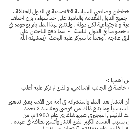
لمخططين وصانعي السياسة الاقتصادية في الدول المختلفة .
جميع الدول المتقدمة والنامية على حد سواء ، وإن اختلف
ية والاجتماعية لكل دولة . والمتتبع لهذا الداء يقر بوجوده في
رة خصوصاً في الدول النامية - مما دفع الباحثين على
رق علاجه . وهذا ما سيركز عليه البحث (بمشيئة الله
ن أهمها :-
خاصة في الجانب الإسلامي، والذي لم تركز عليه أغلب
أن انتشار هذا الداء واستشرائه في أمة من الأمم يعنى تدهور
سياسياً وما يتبع ذلك من فوضى ومفاسد لا تحمد
عقباها، وهذا ما أثبته الواقع المعاصر ، فما حدث للرئيس النيجيري شيهوشاغارى عام 1983م، من
ن بسبب الفساد الكبير الذي انتشر وأتسع نطاقه في عهده .
م (كيتجارد ص 19 ) .