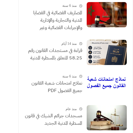
منذ 6 سنة
المصاريف القضائية في القضايا
المدنية والتجارية والإدارية
والإجراءات القضائية وغير
القضائية والعقود التي يحررها
الموثقون
منذ 14 أيام
​قراءة في مستجدات القانون رقم
58.25 المتعلق بالمسطرة المدنية
منذ 6 سنة
نماذج امتحانات شعبة القانون
جميع الفصول PDF
منذ عام
مسجدات جرائم الشيك في قانون
المسطرة المدنية الجديد