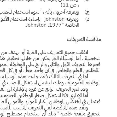
، ص 11)
ج) ويعرفه آخرون بأنه ، "سوء استخدام المنصب لغايات ش
د) ويعرفه
johnston
بإساءة استخدام الأدوار
الخاصة "
Johnston ,1977
مناقشة التعريفات
اتفقت جميع التعاريف على الغاية أو الهدف م
شخصية . أما الوسيلة التي يمكن من خلالها تحقيق ه
قصرها التعريف الأول والثاني والرابع على الوظيفة ال
القطاعين العام والخاص في آن واحد معاً ، أو في كل ق
أما في التعريف الثالث فقد جاءت هذه الوسيلة 
الوظيفة العمومية ، وذلك ليشمل استغلال المنصب في 
وقد تميز التعريف الرابع عن غيره بالإشارة إلى ال
أما الإداري فكا استغلال صغار الموظفين العموم
فيتمثل في اختلاس الموظفين الكبار للموارد والأموال العام
وبعد هذه المناقشة لعل التعريف المناسب للفسا
لتحقيق منفعة خاصة " ذلك أن استخدام مصطلح الوظيفة