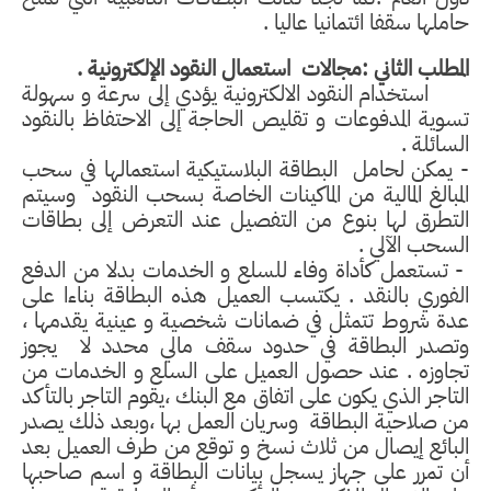
حاملها سقفا ائتمانيا عاليا .
المطلب الثاني :مجالات
استعمال النقود الإلكترونية .
استخدام النقود الالكترونية يؤدي إلى سرعة و سهولة
تسوية المدفوعات و تقليص الحاجة إلى الاحتفاظ بالنقود
السائلة .
- يمكن لحامل
البطاقة البلاستيكية استعمالها في سحب
المبالغ المالية من الماكينات الخاصة بسحب النقود
وسيتم
التطرق لها بنوع من التفصيل عند التعرض إلى بطاقات
السحب الآلي .
- تستعمل كأداة وفاء للسلع و الخدمات بدلا من الدفع
الفوري بالنقد . يكتسب العميل هذه البطاقة بناءا على
عدة شروط تتمثل في ضمانات شخصية و عينية يقدمها ،
وتصدر البطاقة في حدود سقف مالي محدد لا
يجوز
تجاوزه . عند حصول العميل على السلع و الخدمات من
التاجر الذي يكون على اتفاق مع البنك ،يقوم التاجر بالتأكد
من صلاحية البطاقة
وسريان العمل بها ،وبعد ذلك يصدر
البائع إيصال من ثلاث نسخ و توقع من طرف العميل بعد
أن تمرر على جهاز يسجل بيانات البطاقة و اسم صاحبها