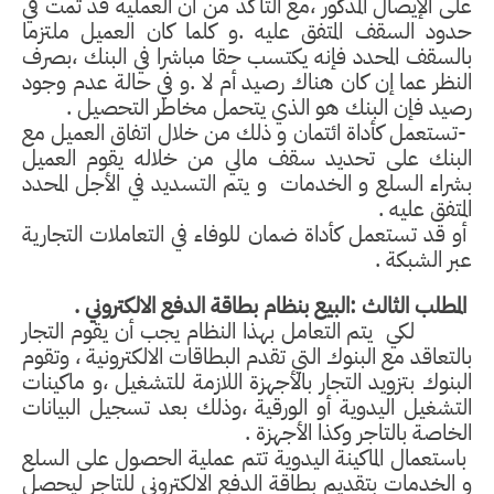
على الإيصال المذكور ،مع التأكد من أن العملية قد تمت في
حدود السقف المتفق عليه .و كلما كان العميل ملتزما
بالسقف المحدد فإنه يكتسب حقا مباشرا في البنك ،بصرف
النظر عما إن كان هناك رصيد أم لا .و في حالة عدم وجود
رصيد فإن البنك هو الذي يتحمل مخاطر التحصيل .
-تستعمل كأداة ائتمان و ذلك من خلال اتفاق العميل مع
البنك على تحديد سقف مالي من خلاله يقوم العميل
بشراء السلع و الخدمات
و يتم التسديد في الأجل المحدد
المتفق عليه .
أو قد تستعمل كأداة ضمان للوفاء في التعاملات التجارية
عبر الشبكة .
المطلب الثالث :البيع بنظام بطاقة الدفع الالكتروني .
لكي
يتم التعامل بهذا النظام يجب أن يقوم التجار
بالتعاقد مع البنوك التي تقدم البطاقات الالكترونية ، وتقوم
البنوك بتزويد التجار بالأجهزة اللازمة للتشغيل ،و ماكينات
التشغيل اليدوية أو الورقية ،وذلك بعد تسجيل البيانات
الخاصة بالتاجر وكذا الأجهزة .
باستعمال الماكينة اليدوية تتم عملية الحصول على السلع
و الخدمات بتقديم بطاقة الدفع الالكتروني للتاجر ليحصل