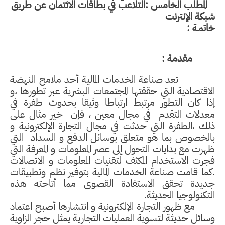
المطلب الخامس :التلاعب في بطاقات الائتمان عن طريق
شبكة الإنترنت
خاتمـة :
مقدمة :
تعد صناعة الخدمات المالية أحد ملامح النهضة
الاقتصادية التي حققتها المجتمعات البشرية عبر تطورها ،و
إذا كان التطور مرتبط ارتباطا وثيقا بحدوث طفرة في
معدلات التقدم
في مجال معين ، فإن
خير مثال على
ذلك ،الطفرة التي حدثت في مجال التجارة الإلكترونية و
بالخصوص بما هو متعلق بوسائل الدفع و السداد
التي
ظهرت مع بدايات التحول إلى عصر المعلومات و المعرفة التي
فجرت الاستخدام المكثف لتقنيات المعلومات و الاتصالات
.كما قامت صناعة الخدمات المالية بتوفير نظم وتطبيقات
جديدة تحقق الاستفادة القصوى مما أتاحته هذه
التكنولوجيا الحديثة.
مع ظهور التجارة الإلكترونية و انتشارها أصبح اعتماد
وسائل حديثة لتسوية العمليات التجارية يمثل حجر الزاوية