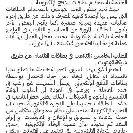
الخدمة باستخدام بطاقات الدفع الإلكترونية
.
حيث نجد بعض التجار يقومون باستخدام البطاقات
التي ليس لها أرصدة كافية للصرف و ذلك عن طريق إجراء
عمليات عديدة بمبالغ صغيرة .كما يقوم البعض الآخر
بقبول البطاقات المزورة من العملاء ،و التلاعب في البرامج
الخاصة بالماكينة الإلكترونية
بحيث يعطل العمل بها أثناء
عملية قراءة البطاقة حتى لايكتشف أنها مزورة .
المطلب الخامس :التلاعب في بطاقات الائتمان عن طريق
شبكة الإنترنت
.
الخطر الذي يهدد السوق التجارية خاصة ما يتعلق منها
بالسداد أو مقابل الوفاء ،من جراء الاحتيال بواسطة
بطاقات الدفع الإلكتروني
يجعل المستهلك غير راغب في
هذه المعاملة ، ويرغب في العودة إلى أسلوب الوفاء
التقليدي بالنقود و الشيكات ، لذلك يظهر خطر التلاعب في
هذه
البطاقات جسيما على التجارة الإلكترونية ،حيث أن
التجارة الإلكترونية تعتمد على نظام معلوماتي متكامل من
حيث الدعاية و التسويق و الإعلان و المفاوضات
و إبرام
العقد ثم تنفيذه ،وأن عملية الوفاء الإلكترونية
إحدى
حلقات التجارة الإلكترونية التي تعتمد على الإنترنت ،ويكون