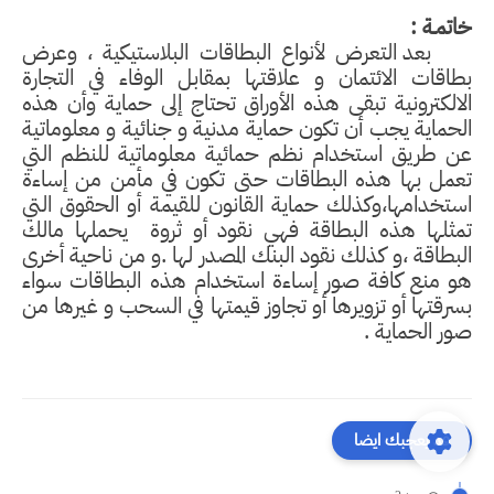
خاتمـة :
بعد التعرض لأنواع البطاقات البلاستيكية ، وعرض
بطاقات الائتمان و علاقتها بمقابل الوفاء في التجارة
الالكترونية تبقى هذه الأوراق تحتاج إلى حماية وأن هذه
الحماية يجب أن تكون حماية مدنية و جنائية و معلوماتية
عن طريق استخدام نظم حمائية معلوماتية للنظم التي
تعمل بها هذه البطاقات حتى تكون في مأمن من إساءة
استخدامها،وكذلك حماية القانون للقيمة أو الحقوق التي
تمثلها هذه البطاقة فهي نقود أو ثروة
يحملها مالك
البطاقة ،و كذلك نقود البنك المصدر لها .و من ناحية أخرى
هو منع كافة صور إساءة استخدام هذه البطاقات سواء
بسرقتها أو تزويرها أو تجاوز قيمتها في السحب و غيرها من
صور الحماية .
قد يعجبك ايضا