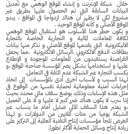
خلال
شبكة الإنترنت و إنشاء الموقع الوهمي مع تعديل
البيانات السابقة التي تم الحصول عليها بطريق غير
مشروع لكي لا يظهر أن هناك ازدواجا في المواقع ، يبدو
الموقع الأصلي و كأنه الموقع الوحيد .
و يكون خطر هذا الأسلوب هو استقبال الموقع الوهمي
لكافة المعاملات المالية و التجارية الخاصة بالتجارة
الاليكترونية
التي يقدمها الموقع الأصلي و نذكر منها بيانات
بطاقات الدفع الالكتروني ،الرسائل الالكترونية
،مما يجعل
القراصنة يستفيدون من المعلومات الموجودة و الإطلاع
عليها و استخدامها بشكل يضر المؤسسة صاحبة الموقع ،و
يكسب التجارة عبر الشبكة عدم الثقة في التعامل.
لهذا السبب و لأسباب أخرى أدى بالمؤسسات
إلى اتخاذ
إجراءات أمنية معلوماتية لحماية نفسها من الوقوع في
مثل هذه الإساءات وذلك بوضع سقف مالي محدد بحيث
إذا سرب لا يكون هناك ضرر كبير لا عليها و لا على العميل
،و يعتبر هذا السقف المالي ضئيل أمام ما ينساب عبر
الشبكة يوميا من مئات الملايين من الدولارات .و لهذا
الغرض تلجأ مؤسسات إنتاج التقنية العالمية إلى التركيز على
زيادة إنتاج وسائل الحماية الأكثر تطورا.