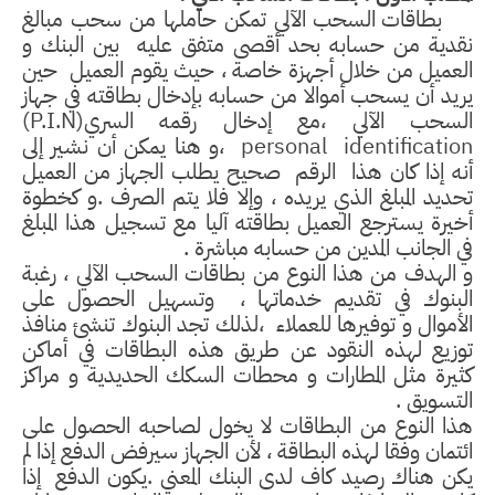
بطاقات السحب الآلي تمكن حاملها من سحب مبالغ
نقدية من حسابه بحد أقصى متفق عليه
بين البنك و
العميل من خلال أجهزة خاصة ، حيث يقوم العميل
حين
يريد أن يسحب أموالا من حسابه بإدخال بطاقته في جهاز
السحب الآلي ،مع إدخال رقمه السري(
(P.I.N
identification
personal
،و هنا يمكن أن نشير إلى
أنه إذا كان هذا
الرقم
صحيح يطلب الجهاز من العميل
تحديد المبلغ الذي يريده ، وإلا فلا يتم الصرف .و كخطوة
أخيرة يسترجع العميل بطاقته آليا مع تسجيل هذا المبلغ
في الجانب المدين من حسابه مباشرة .
و الهدف من هذا النوع من بطاقات السحب الآلي ، رغبة
البنوك في تقديم خدماتها ،
وتسهيل الحصول على
الأموال و توفيرها للعملاء
،لذلك تجد البنوك تنشئ منافذ
توزيع لهذه النقود عن طريق هذه البطاقات في أماكن
كثيرة مثل المطارات و محطات السكك الحديدية و مراكز
التسويق .
هذا النوع من البطاقات لا يخول لصاحبه الحصول على
ائتمان وفقا لهذه البطاقة ، لأن الجهاز سيرفض الدفع إذا لم
يكن هناك رصيد كاف لدى البنك المعني .يكون الدفع
إذا