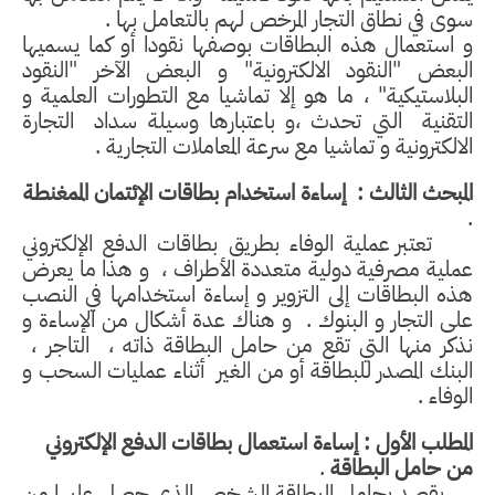
سوى في نطاق التجار المرخص لهم بالتعامل بها .
و استعمال هذه البطاقات بوصفها نقودا أو كما يسميها
البعض "النقود الالكترونية" و البعض الآخر "النقود
البلاستيكية" ، ما هو إلا تماشيا مع التطورات العلمية و
التقنية
التي تحدث ،و باعتبارها وسيلة سداد
التجارة
الالكترونية و تماشيا مع سرعة المعاملات التجارية .
المبحث الثالث :
إساءة استخدام بطاقات الإئتمان الممغنطة
.
تعتبر عملية الوفاء بطريق بطاقات الدفع الإلكتروني
عملية مصرفية دولية متعددة الأطراف ،
و هذا ما يعرض
هذه البطاقات إلى التزوير و إساءة استخدامها في النصب
على التجار و البنوك .
و هناك عدة أشكال من الإساءة و
نذكر منها التي تقع من حامل البطاقة ذاته ،
التاجر ،
البنك المصدر للبطاقة أو من الغير
أثناء عمليات السحب و
الوفاء .
المطلب الأول : إساءة استعمال بطاقات الدفع الإلكتروني
من حامل البطاقة
.
يقصد بحامل البطاقة الشخص الذي حصل عليها من