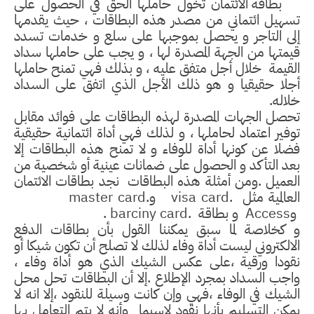
بطاقة الائتمان تخول حاملها الحق في الحصول على
تسهيل ائتماني من مصدر هذه البطاقات ، حيث يقدمها
إلى التاجر و يحصل بموجبها على سلع و خدمات تسدد
قيمتها من الجهة المصدرة لها ، و يجب على حاملها سداد
القيمة
خلال أجل متفق عليه ، و بذلك فهي تمنح حاملها
أجلا حقيقيا و هو ذلك الأجل الذي اتفق على السداد
خلاله.
تحصل الجهات المصدرة لهذه البطاقات على فوائد مقابل
توفير اعتماد لحاملها ، و لذلك فهي أداة ائتمانية حقيقية
فضلا عن كونها أداة للوفاء و لا تمنح هذه البطاقات إلا
بعد التأكد و الحصول على ضمانات عينية أو شخصية من
العميل .ومن أمثلة هذه البطاقات
نجد بطاقات الائتمان
العالمية مثل
visa card.
و
master card.
و
Access
و بطاقة
barciny card.
.
و كخلاصة لما سبق يمكننا القول بأن بطاقات الدفع
الالكتروني ليست أداة وفاء لذلك لا تصلح أن تكون شيكا أو
نقودا ورقية ،على عكس الشيك الذي هو أداة وفاء ،
واجب السداد بمجرد الإطلاع .إلا أن البطاقات تحل محل
الشيك في الوفاء ،فهي وإن كانت وسيلة للنقود ،إلا انه لا
يمكن التسليم بأنها نقود لاسيما
وأنه لا يتم التعامل بها