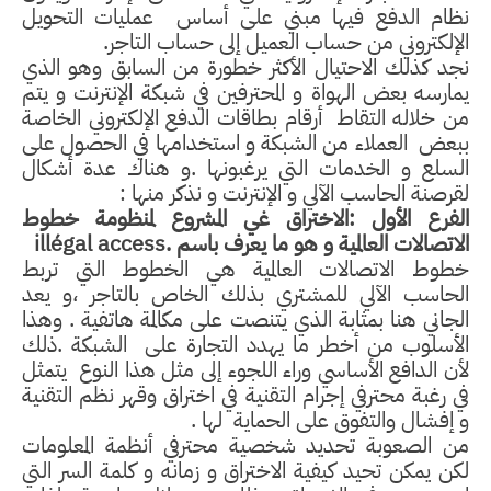
نظام الدفع فيها مبني على أساس
عمليات التحويل
الإلكتروني من حساب العميل إلى حساب التاجر.
نجد كذلك الاحتيال الأكثر خطورة من السابق وهو الذي
يمارسه بعض الهواة و المحترفين في شبكة الإنترنت و يتم
من خلاله التقاط
أرقام بطاقات الدفع الإلكتروني الخاصة
ببعض
العملاء من الشبكة و استخدامها في الحصول على
السلع و الخدمات التي يرغبونها .و هناك عدة أشكال
لقرصنة الحاسب الآلي و الإنترنت و نذكر منها :
الفرع الأول :الاختراق غي المشروع لمنظومة خطوط
الاتصالات العالمية و هو ما يعرف باسم
illégal access.
خطوط الاتصالات العالمية هي الخطوط التي تربط
الحاسب الآلي للمشتري بذلك الخاص بالتاجر ،و يعد
الجاني هنا بمثابة الذي يتنصت على مكالمة هاتفية . وهذا
الأسلوب من أخطر ما يهدد التجارة على
الشبكة .ذلك
لأن الدافع الأساسي وراء اللجوء إلى مثل هذا النوع
يتمثل
في رغبة محترفي إجرام التقنية في اختراق وقهر نظم التقنية
و إفشال والتفوق على الحماية
لها .
من الصعوبة تحديد شخصية محترفي أنظمة المعلومات
لكن يمكن تحيد كيفية الاختراق و زمانه و كلمة السر التي