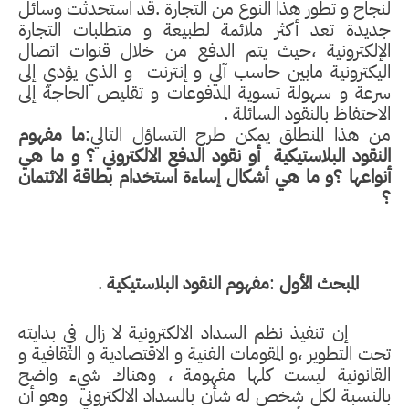
لنجاح و تطور هذا النوع من التجارة .قد استحدثت وسائل
جديدة تعد أكثر ملائمة لطبيعة و متطلبات التجارة
الإلكترونية ،حيث يتم الدفع من خلال قنوات اتصال
اليكترونية مابين حاسب آلي و إنترنت
و الذي يؤدي إلى
سرعة و سهولة تسوية المدفوعات و تقليص الحاجة إلى
الاحتفاظ بالنقود السائلة .
من هذا المنطلق يمكن طرح التساؤل التالي:
ما مفهوم
النقود البلاستيكية
أو نقود الدفع الالكتروني ؟
و ما هي
أنواعها ؟و ما هي أشكال إساءة استخدام بطاقة الائتمان
؟
المبحث الأول
:
مفهوم النقود البلاستيكية
.
إن تنفيذ نظم السداد الالكترونية لا زال في بدايته
تحت التطوير ،و المقومات الفنية و الاقتصادية و الثقافية و
القانونية ليست كلها مفهومة ، وهناك شيء واضح
بالنسبة لكل شخص له شأن بالسداد الالكتروني
وهو أن