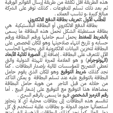
هذه الطريقة أقل تكلفة من طريقة إرسال الفواتير الورقية
ثم بعد ذلك تسلم المدفوعات . كذلك توفر على الشركة
مبالغ كبيرة ،و تناسب العملاء .
المطلب الأول :تعريف بطاقة الدفع الالكتروني
بطاقة الدفع الالكتروني أو البطاقة البلاستيكية
هي
بطاقة مستطيلة الشكل تحمل هذه البطاقة ما يسمى
بالشريط الممغنط
يحمل اسم حاملها ورقم البطاقة ورقم
حسابه و تاريخ انتهاء صلاحيتها وهو المكان المخصص على
البطاقة لتخزين البيانات الالكترونية التي يحتاجها الحاسب
الآلي للتعرف على البطاقة . إضافة إلى
الصورة ثلاثية الأبعاد
(الهولوجرام
) و هو العلامة المميزة للهيئة الدولية والتي
تعطي التصريح للمؤسسات المالية بإصدار البطاقات . كما
نجد كذلك
شريط التوقيع
وهو المكان الذي يقوم حامل
البطاقة بالتوقيع عليه عند تسلم البطاقة
و يمكن التأكد
من خلاله من قبل التاجر
من هوية حامل البطاقة
بمضاهاة هذا التوقيع مع التوقيع على إشعار البيع . أما
رقم الترميز الشخصي
فهو ما يسمى بالرقم السري .
تنقسم هذه البطاقات إلى بطاقات محلية أي لا يتجاوز
استعمالها حدود الدولة ،و بطاقات عالمية تستخدم في كل
دول العالم .كما نجد كذلك البطاقات الذهبية التي تمنح