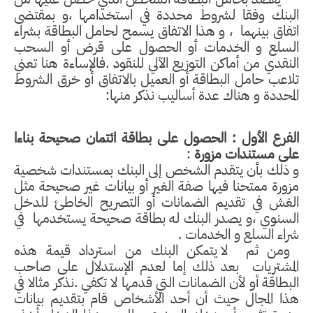
البنك وفقا لشروط محددة في استخدامها ،و بمقتضى
اتفاق بينهما
، و هذا الاتفاق يسمح لحامل البطاقة بشراء
السلع و الخدمات أو الحصول على قرض أو السحب
النقدي من أماكن التوزيع الآلي للنقود .فالإساءة هنا تعني
تلاعب حامل البطاقة أو العميل بالاتفاق أو خرق الشروط
المحددة و هناك عدة أساليب نذكر منها:
الفرع الأول :
الحصول على بطاقة ائتمان صحيحة بناءا
على مستندات مزورة
:
و ذلك بأن يتقدم الشخص إلى البنك بمستندات شخصية
مزورة ممتحنا فيها صفة الغير أو بيانات غير صحيحة مثل
الغش في تقديم الضمانات أو التصريح الخاطئ للدخل
السنوي ،و يصدر البنك له بطاقة صحيحة يستخدمها
في
شراء السلع و الخدمات .
ومن ثم
لا يتمكن البنك من استرداد قيمة هذه
المشتريات
بعد ذلك إما لعدم الإستدلال على صاحب
البطاقة أو لأن الضمانات التي قدمها لا تكفي .نذكر مثالا في
هذا المجال حيث أن أحد الأشخاص قام بتقديم بيانات