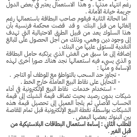
رغم انتهاء مدتها . و هذا
الاستعمال يعتبر في بعض الدول
جريمة خيانة الأمانة .
أما الحالة الثانية فيقوم صاحب البطاقة باستعمالها رغم
إلغائها من قبل البنك
و قد
قضت محكمة فرنسية بأن
هذا السلوك يعد من قبيل الطرق الاحتيالية التي تهدف
إلى وجود دين وهمي، وذلك من أجل الحصول على المبالغ
النقدية المستولى عليها من البنك .
إضافة إلى ما سبق من الغش الذي يرتكبه حامل البطاقة
و الذي يسيء فيه استعمالها نجد هناك صورا أخرى لهذه
الإساءة و منها :
- تجاوز حد السحب بالتواطؤ مع الموظف أو التاجر
.
- التحايل على نقاط البيع العاملة خارج الخط .
- استخدام خدمات
نقاط البيع الإلكترونية في أداء
شيكات بدون رصيد بحيث تضاف قيمة الشيك إلى قيمة
الحساب الأصلي ثم يلجأ العميل إلى تحصيل قيمة هذه
الشيكات بواسطة نقطة البيع الإلكترونية قبل تمام المقاصة
بين البنوك بعضها البعض .
المطلب الثاني : إساءة استعمال البطاقات البلاستيكية من
قبل الغير
.