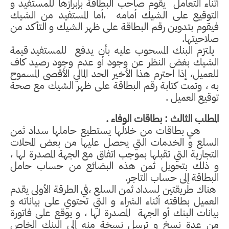
أثناء التعامل
يقوم صاحب البطاقة بإبرازها للمستفيد و
التوقيع على الشيك أمامه
،أما المستفيد من الشيك
فيقوم بتدوين رقم البطاقة على ظهر الشيك و التأكد من
صلاحيتها.
يلتزم البنك المسحوب عليه بأن يدفع
للمستفيد قيمة
الشيك بغض النظر عن وجود أو عدم وجود رصيد كاف
للعميل، إذا احترم هذا الأخير الحد المالي الأقصى المسموح
به ، وتمت كتابة رقم البطاقة على ظهر الشيك مع صحة
توقيع العميل .
المطلب الثالث : بطاقات الوفاء .
هي بطاقات من خلالها يستطيع حاملها سداد ثمن
السلع و الخدمات التي يحصل عليها من بعض المحلات
التجارية التي تقبلها بموجب اتفاق مع الجهة المصدرة لها ،
و ذلك بتحويل ثمن هذه البضائع من حساب حامل
البطاقة إلى حساب التاجر.
هناك طريقتين لسداد ثمن السلع ،في الطرقة الأولى يقدم
العميل بطاقته أثناء الشراء و التي تحتوي على بياناته و
بيانات البنك أو الجهة
المصدرة لها ، و يوقع على فاتورة
من عدة نسخ و ترسل نسخة منه إلى البنك الخاص