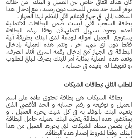
كان هناك اتفاق خاص بين العميل و البنك
من خلاله
يوفر البنك حد معين للسحب دون رصيد ، مع إدخال هذا
السقف المالي
في جهاز الإعلام الآلي المنظم لهذا الجهاز .
بطاقة السحب الآلي ليست ضمن البطاقات الائتمانية
لعدم وجود تسهيل ائتماني،لأن وفقا لهذه البطاقة
يسترجع
العميل أمواله المودعة لدى البنك بطريقة آلية
فقط دون أي شيء آخر . وتتم هذه العملية بإدخال
البطاقة في الجهاز مع إدخال رقمه السري أثناء الصرف،
وتعد هذه العملية بمثابة أمر للبنك بصرف المبلغ المطلوب
،و تفويضا له
بقيده في حسابه .
المطلب الثاني :بطاقات الشيكات
بطاقة الشيكات هي بطاقة تحتوي عادة على اسم
العميل و توقيعه و رقم حسابه و الحد الأقصى الذي
يتعهد البنك بالوفاء به في كل شيك يحرره العميل . و
بمقتضى هذه البطاقة يتعهد البنك لعميله حامل البطاقة
بأن يضمن سداد الشيكات التي يحررها العميل من هذا
البنك
وفقا لشروط إصدار هذه البطاقة
.