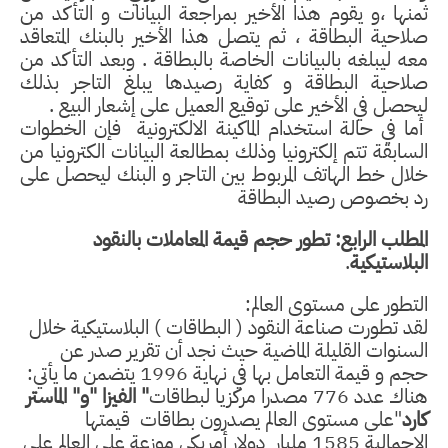
ثمنها ،و يقوم هذا الأخير بمراجعة البيانات و التأكد من
صلاحية البطاقة ، ثم يتصل هذا الأخير بالبنك المتعاقد
معه ليبلغه بالبيانات الخاصة بالبطاقة . وبعد التأكد من
صلاحية البطاقة و كفاية رصيدها يبلغ التاجر بذلك
ليحصل في الأخير على توقيع العميل على إشعار البيع .
أما في حالة استخدام الماكينة الالكترونية
فإن الخطوات
السابقة تتم إلكترونيا وذلك بمطالعة البيانات الكترونيا من
خلال خط الهاتف المربوط بين التاجر و البنك ليحصل على
رد بخصوص رصيد البطاقة
المطلب الرابع: تطور حجم قيمة المعاملات بالنقود
البلاستيكية
.
التطور على مستوى العالم:
لقد تطورت صناعة النقود ( البطاقات ) البلاستيكية خلال
السنوات القليلة الماضية حيث نجد أن تقرير صدر عن
حجم و قيمة التعامل بها في نهاية 1996 يتضمن ما يأتي:
هناك عدد 776 مصدرا مركزيا لبطاقات
" الفيزا "و" الماستر
كارد
"على مستوى العالم يصدرون بطاقات
قيمتها
الإجمالية 1585 مليار
دولار أمريكي موزعة على العالم على