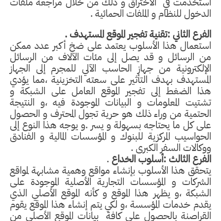
استخدمت في
الاختراق و ذلك من خلال مراجعة ملفات
الدخول للنظام و الملفات الحمائية .
الفرع الثاني :تقنية تفجير الموقع المستهدف .
استعمال هذا الأسلوب يعتمد على ضخ أكبر عدد ممكن
من الرسائل و قد يصل إلى مئات الآلاف من الرسائل
الإلكترونية من جهاز الحاسب الآلي للمجرم إلى الجهاز
المستهدف بهدف التأثير على سعته التخزينية ،مما يؤدي
هذا الضغط إلى تفجير الموقع العامل على الشبكة و
تشتيت المعلومات و البيانات الموجودة فيه ،و النتيجة
الحتمية من وراء ذلك هو حرية تجول المحترف و الحصول
على كل ما يحتاجه بسهولة و يسر .و يوجه هذا النوع إلى
الحواسيب المركزية للبنوك و المؤسسات المالية و الفنادق
ووكالات السفر الكبرى .
الفرع الثالث :أسلوب الخداع
.
يتحقق هذا الأسلوب بإنشاء مواقع وهمية مشابهة لمواقع
الشركات و المؤسسات التجارية الأصلية الموجودة على
الشبكة ،و يظهر هذا الموقع و كأنه الموقع الأصلي الذي
يقدم خدمات المؤسسة ،و لكي يتم إنشاء هذا الموقع يقوم
القراصنة بالحصول على كافة
بيانات الموقع الأصلي من