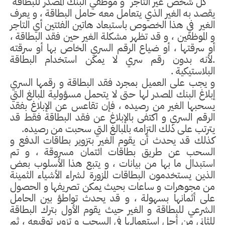
كل شخص غير التاجر
و موظفي البنك المصدر للبطاقة
يقصد به الغير الذي يتعامل معه حامل البطاقة ، و يعرف
الغير
في هذا الخصوص باستبعاد هاتين الفئتين أي التاجر
و الموظفين ، و قد تظهر مشكلة الغير حين فقد البطاقة ،
أو سرقتها ، أو ضياع الرقم السري الخاص بها أو سرقته
.لأنه بدون رقم سري لا يمكن استخدام البطاقة
البلاستيكية .
و يجب على العميل بمجرد فقد البطاقة و رقمها السري
إبلاغ البنك المصدر لها حتى لا يتحمل مسؤولية المبالغ التي
يسحبها الغير من رصيده ، فإن تقاعس عن الإبلاغ بفقد
الرقم السري و اكتفى بالإبلاغ عن فقد البطاقة فقط قد
يترتب على ذلك التزامه بالمبالغ التي سحبت من رصيده.
كذلك قد يحدث أن يقوم الغير بتزوير بطاقات الدفع و
السحب عن طريق بطاقات ائتمان مسروقة ، و تم
استبدال ما بها من بيانات ، و يتبع هذا الأسلوب بعض
الذين يستخدمون البطاقات المزورة لشراء الأشياء الثمينة
من مجوهرات و ساعات بحيث يمكن تصريفها و الحصول
على أثمانها بسهولة ، و قد يحدث تواطؤ بين الحامل
الشرعي للبطاقة و الغير حيث يقوم الأول بترك البطاقة
للثاني من أجل استعمالها في السحب و تزوير توقيعه ، ثم