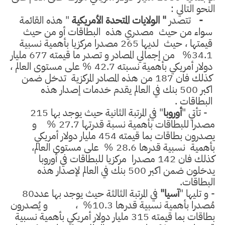
النحو التالي :
-
تتصدر
" الولايات المتحدة الأمريكية
" هذه القائمة
سواء من حيث
مصدري هذه
البطاقات أو من حيث
قيمتها ، حيث
لديها 265 مصدرا مركزيا بأهمية نسبية
%34.1
من إجمالي المصادر و تصدر ما قيمته 677 مليار
دولار أمريكي بأهمية نسبته 42.7
%
على مستوى العالم ،
كذلك فان 187 من هذه المصادر المركزية
تدخل ضمن
اكبر 500 بنك في العالم يقدم خدمات إصدار هذه
البطاقات .
- تأتي "
أوروبا
" في المرتبة الثانية حيث يوجد بها 215
مصدرا للبطاقات بأهمية نسبة قدرتها 27.7
%
و
يصدرون بطاقات بما قيمته 454 مليار دولار أمريكي
بأهمية
نسبية قدرها 28.6
%
على مستوى العالم،
كذلك فان 142 مصدرا
مركزيا للبطاقات في أوروبا
يدخلون ضمن اكبر 500 بنك في العالم لإصدار هذه
البطاقات.
- و تليها "
آسيا"
في المرتبة الثالثة حيث يوجد بها عدد80
مُصدرا بأهمية نسبية قدرها 10.3
%
،
و يُصدرون
بطاقات بما قيمته 315 مليار دولار أمريكي بأهمية نسبية