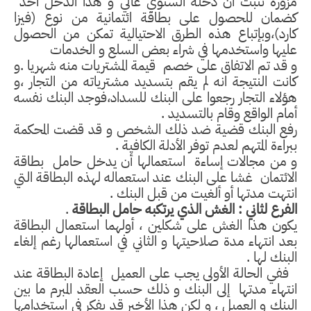
مزورة تثبت أن دخله السنوي عالي و هذا الدخل أخذ
كضمان للحصول على بطاقة ائتمانية من نوع (فيزا
كارد)،وبإتباع هذه الطرق الاحتيالية تمكن من الحصول
عليها واستخدمها في شراء بعض السلع و الخدمات
و قد تم الاتفاق على خصم
قيمة المشتريات منه شهريا .و
كانت النتيجة انه لم يقم بتسديد مشترياته من التجار ،و
هؤلاء التجار رجعوا على البنك للسداد،فوجد البنك نفسه
أمام الواقع وقام بالتسديد .
رفع البنك قضية ضد ذلك الشخص و قد قضت المحكمة
ببراءة المتهم لعدم توفر الأدلة الكافية .
و من مجالات إساءة
استعمالها أن يدخل حامل
بطاقة
الائتمان
غشا على البنك عند استعماله لهذه البطاقة التي
انتهت مدتها أو ألغيت من قبل البنك .
الفرع لثاني : الغش الذي يرتكبه حامل البطاقة
.
يكون هذا الغش على شكلين ، أولهما استعمال البطاقة
بعد انتهاء مدة صلاحيتها و الثاني في استعمالها رغم إلغاء
البنك لها .
ففي الحالة الأولى يجب على العميل
إعادة البطاقة عند
انتهاء مدتها
إلى البنك و ذلك حسب العقد المبرم ما بين
البنك و العميل ، و لكن هذا الأخير قد يفكر في استخدامها