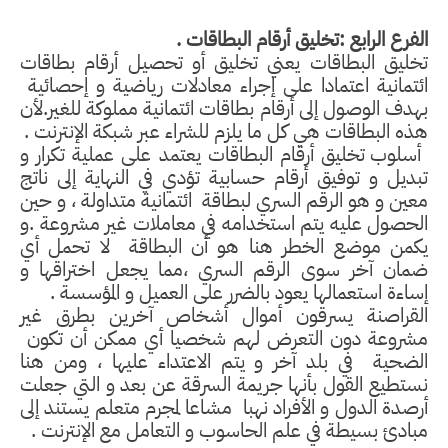
الفرع الرابع :تخليق أرقام البطاقات .
تخليق البطاقات يعني تخليق أو تحصيل أرقام بطاقات
ائتمانية اعتمادا على إجراء معادلات رياضية و إحصائية
بهدف الوصول إلى أرقام بطاقات ائتمانية مملوكة للغير.لأن
هذه البطاقات هي كل ما يلزم للشراء عبر شبكة الإنترنت .
أسلوب تخليق أرقام البطاقات يعتمد على عملية تكرار و
تبديل و توفيق أرقام حسابية تؤدي في النهاية إلى ناتج
معين و هو الرقم السري لبطاقة
ائتمانية متداولة ، و حين
الحصول عليه يتم استخدامه في معاملات غير مشروعة .و
يكمن موضع الخطر هنا هو أن البطاقة
لا تحمل أي
ضمان آخر سوى الرقم السري ،مما يجعل اختراقها و
إساءة استعمالها يعود بالضرر على العميل و المؤسسة .
القراصنة يسرقون أموال أشخاص آخرين بطرق غير
مشروعة دون التعرض لهم شخصيا أي ممكن أن تكون
الضحية
في بلد آخر و يتم الاعتداء عليها ، ومن هنا
نستطيع القول بأنها جريمة السرقة عن بعد و التي جعلت
أرصدة الدول و الأفراد نهبا
مشاعا لمجرم متعلم يستند إلى
مبادئ بسيطة في علم الحاسوب و التعامل مع الإنترنت .