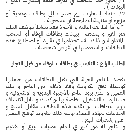
1/ تجاوز حد السحب في صرف قيمة إشعارات البيع (
البونات ) .
2/ اعتماد إشعارات بيع صدرت إلى بطاقات وهمية أو
مزورة أو منتهية الصلاحية أو مسحوبة .
* و أما الطريقة الثالثة و الأخيرة فقد يتواطأ موظف البنك
مع الغير و يمدهم
ببيانات بطاقات الوفاء أو السحب
المتداولة و ذلك
لاستخدامها في تقليد أو اصطناع هذه
البطاقات
و استعمالها في أغراض شخصية .
المطلب الرابع : التلاعب في بطاقات الوفاء من قبل التجار
.
يقصد بالتاجر الجهة التي تقبل البطاقات من حامليها
كوسيلة دفع الكترونية وفقا لاتفاق بين التاجر و بنك
العميل و الذي يزود التاجر بالأجهزة اليدوية و الإلكترونية و
مستلزمات التشغيل الخاصة بها ،و كذلك وسائل اكتشاف
تزوير البطاقات
.و تقدم هذه البطاقات مقابل السلع و
الخدمات لهؤلاء العملاء ،ويتم ذلك بشروط توقيع العميل
على إشعارات البيع .
و التاجر له دور كبير في إتمام عمليات البيع أو تقديم