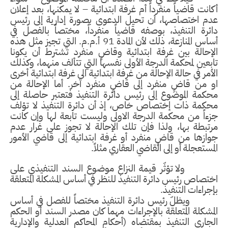
أكانت قاضياً منفرداً أم غرفة ابتدائية – لا يمكنها، بعد إعلان
عدم اختصاصها، أن تحيل الدعوى بصورة إدارية إلى رئيس
دائرة التنفيذ، بوصفه قاضياً منفرداً، مختصاً بالفصل في
أساس المنازعة، ذلك لأن المادة 91 أ.م.م. التي تجيز مثل هذه
الإحالة بين غرفة ابتدائية وقاضٍ منفرد تشترط أن يكونا
تابعين لمحكمة الدرجة الأولى نفسها التي تتألف منهما، وكذلك
الأمر في حالة الإحالة من غرفة ابتدائية الى غرفة ابتدائية أخرى
او من قاضٍ منفرد إلى قاضٍ منفرد آخر. أما الإحالة من
محكمة الموضوع إلى رئيس دائرة التنفيذ فتعتبر حاصلة إلى
محكمة ذات إختصاص خاص، إذ أن دائرة التنفيذ لا تؤلف
جزءاً من محكمة الدرجة الاولى وليست تابعة لها وإن كانت
مرتبطة بها، ولذا فإن تلك الإحالة لا تجوز على غرار عدم
جوازها من قاضٍ منفرد أو غرفة ابتدائية إلى قاضي الأمور
المستعجلة أو إلى القاضي العقاري مثلاً.
ولا تؤثّر قيمة النزاع موضوع السند التنفيذي على
اختصاص رئيس دائرة التنفيذ للنظر في أساس المشكلة المتعلقة
بإجراءات التنفيذ.
ويظلّ رئيس دائرة التنفيذ مختصاً للفصل في أساس
المشكلة المتعلقة بالإجراءات مهما كان مصدر السند أو الحكم
الجاري التنفيذ بمقتضاه (أحكام المحاكم العدلية والإدارية