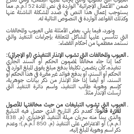
ضمن "الأعمال الإجرائية" الواردة في نص المادة 52 أ.م.م. مما
يستوجب إعمال هذا النص في صدد المشكلة الناشئة عنها
وكذلك القواعد الواردة في النصوص التالية له.
ونورد، فيما يلي، بعض الأمثلة على العيوب والمخالفات
التي تتأسس عليها المشاكل المتعلقة بإجراءات التنفيذ والتي
نستمد معظمها من أحكام القضاء:
ـ العيوب والمخالفات التي تشوب الإنذار التنفيذي (او الإجرائي):
كما إذا جاء مخالفاً لمضمون الحكم أو السند الجاري
تنفيذه، كأن يتضمن تكليفاً بدفع مبلغ يفوق المبلغ الوارد في
الحكم أو السند، أو بدفع فوائد غير مقررة في هذا الحكم أو
السند، أو أيضاً إذا خلا الإنذار من ذكر بيانات جوهرية،
كإسم وهوية طالب التنفيذ، واسم دائرة التنفيذ التي
أرسلت الإنذار مثلاً.
ـ
العيوب التي تشوب التبليغات من حيث مخالفتها للأصول
المقرّرة قانوناً:
كعدم ذكر التاريخ الذي حصل فيه التبليغ
والذي يبدأ منه سريان مهلة التنفيذ الإختياري (م. 838
أ.م.م.) أو الاعتراض على التنفيذ (م. 850 أ.م.م.)؛ وعدم
ذكر اسم وهوية المبلّغ إليه،