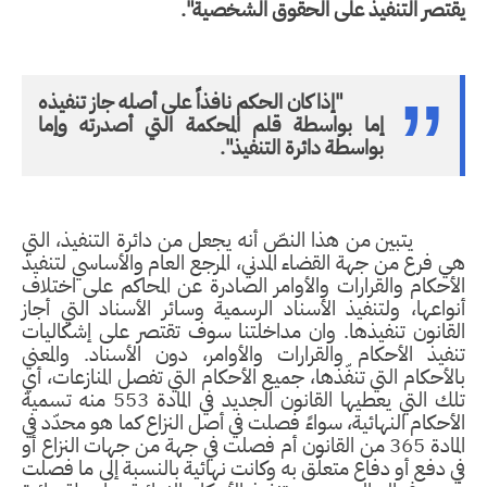
يقتصر التنفيذ على الحقوق الشخصية".
"إذا كان الحكم نافذاً على أصله جاز تنفيذه
إما بواسطة قلم المحكمة التي أصدرته وإما
بواسطة دائرة التنفيذ".
يتبين من هذا النصّ أنه يجعل من دائرة التنفيذ، التي
هي فرع من جهة القضاء المدني، المرجع العام والأساسي لتنفيذ
الأحكام والقرارات والأوامر الصادرة عن المحاكم على اختلاف
أنواعها، ولتنفيذ الأسناد الرسمية وسائر الأسناد التي أجاز
القانون تنفيذها. وان مداخلتنا سوف تقتصر على إشكاليات
تنفيذ الأحكام والقرارات والأوامر، دون الأسناد. والمعني
بالأحكام التي تنفّذها، جميع الأحكام التي تفصل المنازعات، أي
تلك التي يعطيها القانون الجديد في المادة 553 منه تسمية
الأحكام النهائية، سواءً فصلت في أصل النزاع كما هو محدّد في
المادة 365 من القانون أم فصلت في جهة من جهات النزاع أو
في دفع أو دفاع متعلّق به وكانت نهائية بالنسبة إلى ما فصلت