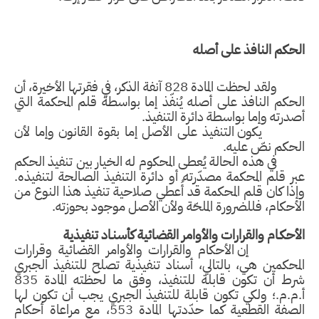
الحكم النافذ على أصله
ولقد لحظت المادة 828 آنفة الذكر، في فقرتها الأخيرة، أن
الحكم النافذ على أصله يُنفّذ إما بواسطة قلم المحكمة التي
أصدرته وإما بواسطة دائرة التنفيذ.
يكون التنفيذ على الأصل إما بقوة القانون وإما لأن
الحكم نصّ عليه.
في هذه الحالة يُعطى المحكوم له الخيار بين تنفيذ الحكم
عبر قلم المحكمة مصدّرته أو دائرة التنفيذ الصالحة لتنفيذه.
وإذا كان قلم المحكمة قد أُعطي صلاحية تنفيذ هذا النوع من
الأحكام، فللضرورة الملحّة ولأن الأصل موجود بحوزته.
الأحكـام والقرارات والأوامر القضائية كأسنـاد تنفيذية
إن الأحكام والقرارات والأوامر القضائية وقرارات
المحكمين هي، بالتالي، أسناد تنفيذية تصلح للتنفيذ الجبري
شرط أن تكون قابلة للتنفيذ، وفق ما لحظته المادة 835
أ.م.م.؛ ولكي تكون قابلة للتنفيذ الجبري يجب أن تكون لها
الصفة القطعية كما حدّدتها المادة
553، مع مراعاة أحكام