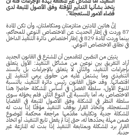
التنفيذ، اما المشاكل غير المتعلقة بهذه الإجراءات فله أن
يتخذ بشأنها التدابير المؤقتة وفق الأصول المتبعة لدى
قضاء الامور المستعجلة".
إنَّ هاتين المادتين متلازمتان ومتكاملتان، وأن تكن المادة
87 وردت في إطار الحديث عن الاختصاص النوعي للمحاكم،
بينما وردت المادة 829 في إطار اختصاص دائرة التنفيذ الداخل
في نطاق الاختصاص النوعي.
يتبيّن من النصّين المتقدمين أن المشترع في القانون الجديد
أراد التفريق بين نوعين من مشاكل التنفيذ: الأول يتعلق
بإجراءات التنفيذ، والثاني لا يتعلق بالإجراءات بل بالسند
التنفيذي وما يشتمل عليه من حقوق يرمي التنفيذ إلى
اقتضائها. وقد خوّل القانون رئيس دائرة التنفيذ، بالنسبة
للنوع الأول، سلطة الفصل في أساس المشكلة حاصرًا هذا
الاختصاص به، أما بالنسبة إلى النوع الثاني فلم يخوّله سوى
سلطة النظر في المشكلة وفق الأصول المتبعة في القضايا
المستعجلة، واتخاذ القرار بوقف التنفيذ مؤقتًا إذا بدت له
المشكلة جدية وتكليف مقدّمها مراجعة محكمة الموضوع
ضمن مهلة يحدّدها له، حتى إذا لم يفعل تابع التنفيذ، أو اتخاذ
القرار برد المشكلة وبمتابعة التنفيذ إذا بدت له المنازعة غير
جدية.