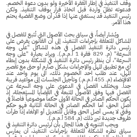
وقف التنفيذ في إطار الفقرة الأخيرة ولو بدون دعوة الخصم.
فدعوته تظلّ واردة قبل اتخاذ قرار بوقف التنفيذ. ولكن
رئيس التنفيذ قد يستغني عنها إذا قدّر أن وضع القضية يحتم
هذا الأمر.
ويُشار أيضاً، في سياق بحث الأصول التي تُتبع للفصل في
المشاكل المتعلقة بإجراءات التنفيذ، إلى أن القانون يفرض على
رئيس دائرة التنفيذ الفصل في هذه المشاكل "على وجه
السرعة" (م. 829 فقرة 1 أ.م.م.). ويراد بعبارة "على وجه
السرعة"، أن ينظر رئيس دائرة التنفيذ في المشكلة بدون إبطاء
أي مع تطبيق المهل والإجراءات بشكل صارم أو حتى مع تقصير
المهل، عند طلب احد الخصوم ذلك، الى يوم واحد عند
الاقتضاء (م. 455 أ.م.م.) وتأجيل الجلسات إلى مواعيد قريبة
جداً. ويختلف الفصل في الدعوى على وجه السرعة عن
الفصل فيها وفق الأصول المتبعة في القضايا المستعجلة، إذ
يكون الحكم الصادر في الحالة الأولى حكماً موضوعياً فاصلاً في
أصل الحق، أما الحكم الصادر في الحالة الثانية فهو حكم
وقتي لا يمس أصل الحق وقابل للتعديل أو الإلغاء إذا طرأت
ظروف جديدة تبرر ذلك (م. 584 أ.م.م.).
ويجب التنويه في هذا المجال بأن لرئيس دائرة التنفيذ في
سياق نظره المشكلة المتعلقة بإجراءات التنفيذ، أن يمارس