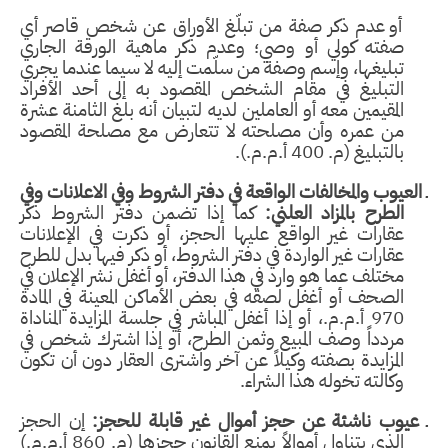
أو عدم ذكر صفة من تبلّغ الأوراق عن شخص قاصر أي
صفته كولي أو وصي؛ وعدم ذكر ماهية الورقة الجاري
تبليغها، وإسم وصفة من سلّمت إليه لا سيما عندما يجري
التبليغ في مقام الشخص المقصود به إلى أحد الأفراد
المقيمين معه أو العاملين لديه لتبيان أنه بلغ الثامنة عشرة
من عمره وأن مصلحته لا تتعارض مع مصلحة المقصود
بالتبليغ (م. 400 أ.م.م.).
ـ
العيوب والمخالفات الواقعة في دفتر الشروط وفي الاعلانات وفي
الطرح بالمزاد العلني:
كما إذا تضمن دفتر الشروط ذكر
عقارات غير الواقع عليها الحجز، أو ذكرت في الإعلانات
عقارات غير الواردة في دفتر الشروط، أو ذكر فيها بدل للطرح
مختلف عما هو وارد في هذا الدفتر، أو أغفل نشر الإعلان في
الصحف أو أغفل لصقه في بعض الأماكن المعينة في المادة
970 أ.م.م.، أو إذا أغفل المباشر في جلسة المزايدة المناداة
مردداً وصف المبيع وثمن الطرح، أو إذا اشترك شخص في
المزايدة بصفته وكيلاً عن آخر واشترى العقار دون أن تكون
وكالته تخوله هذا الشراء.
ـ
عيوب ناشئة عن حجز أموال غير قابلة للحجز:
إن الحجز
الذي يتناول أموالاً يمنع القانون حجزها (م. 860 أ.م.م.)