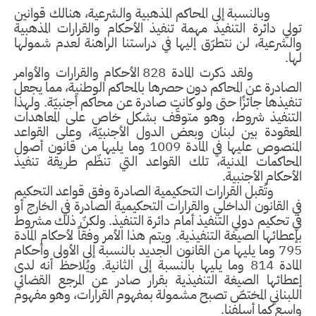
وبالنسبة إلى المحاكم المذهبية والشرعية، هنالك قوانين
تولي دائرة التنفيذ مهمة تنفيذ الأحكام والقرارات المذهبية
والشرعية، لن نتطرّق إليها في دراستنا الراهنة لعدم شمولها
لها.
ولقد ذكرت المادة 828 الأحكام والقرارات والأوامر
الصادرة عن المحاكم دون حصرها بالمحاكم الوطنية، مما يجعل
تنفيذها جائزًا حتى ولو كانت صادرة عن محاكم أجنبيّة. ولهذا
التنفيذ شروط، وهو متوقّف بشكل خاص على المعاهدات
المعقودة بين لبنان وبعض الدول الأجنبيّة، وعلى القواعد
المنصوص عليها في المادة 1009 وما يليها من قانون أصول
المحاكمات المدنية، تلك القواعد التي تنظّم طريقة تنفيذ
الأحكام الأجنبية.
وتُقبل القرارات التحكيمية الصادرة وفق قواعد التحكيم
في القانون الداخلي والقرارات التحكيمية الصادرة في الخارج أو
في تحكيم دولي التنفيذ أمام دائرة التنفيذ. ولكنّ ذلك مشروط
بإعطائها الصيغة التنفيذية. ويتم هذا الأمر وفقاً لأحكام المادة
795 وما يليها من القانون الجديد بالنسبة إلى الأولى وأحكام
المادة 814 وما يليها بالنسبة إلى الثانية. ويُلاحظ أنه لدى
إعطائها الصيغة التنفيذية بقرار صادر عن المرجع القضائي
اللبناني المختصّ تصبح مشمولة بمفهوم القرارات، وهو مفهوم
واسع كما أسلفنا.