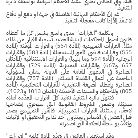
فيه. وفي الحالين يجري تنفيذ الأحكام النهائية بواسطة دائرة
التنفيذ.
غير إنّ الأحكام النهائية الفاصلة في جهة أو دفع أو دفاع
لا تنفّذ إلاّ إذا كانت معجلة التنفيذ.
ولكلمة "القرارات" مدى واسع يشمل كلّ ما أعطاه
قانون أصول المحاكمات المدنية الجديد تسمية القرار. من ذلك
مثلاً: القرارات التمهيدية (المادة 554) والقرارات المؤقتة (المادة
555) وقرارات قاضي الأمور المستعجلة (المادة 583) والقرارات
الرجائية (المادة 594 وما يليها) والقرارات الاستئنافية (المادتان
657 و667) والقرارات التمييزية (المادة 729) والقرارات
الصادرة في الدعوى المقامة على الدولة بشأن المسؤولية
الناجمة عن أعمال القضاة العدليّين (المادة 757) والقرارات
الصادرة بإعطاء الصيغة التنفيذية للقرارات التحكيمية (المادة
805) وللأحكام والسندات الأجنبيّة (المادتان 1013 و1023).
فتتولّى دائرة التنفيذ تنفيذ كلّ القرارات المعدّدة أعلاه
مبدئيًا، وضمن الشروط القانونية التي سيجري إيضاحها
لاحقًـا، باستثناء القرارات التمهيديّة. فالقرار التمهيدي يصدر
قبل الفصل في الأساس ويتناول أحد تدابير التحقيق أو الإثبات
ويُنفّذ بواسطة المحكمة التي أصدرته.
وقد استعمل القانون في هذه المادة كلمة "القرارات"