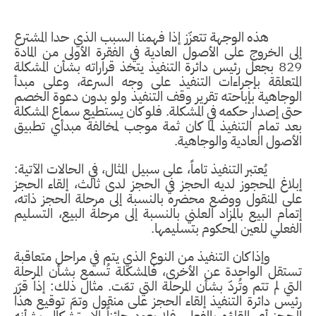
هذه الوجهة تتعزّز إذا فهمنا السبب الذي حدا المشترع
إلى الخروج على الأصول العادية في الفقرة الأولى من المادة
829 بجعل رئيس دائرة التنفيذ يتخذ قراراته بشأن المشكلة
المتعلقة بإجراءات التنفيذ على وجه السرعة، وعلى مبدأ
الوجاهية بإباحته تقرير وقف التنفيذ ولو بدون دعوة الخصم
حتى إصدار حكمه في المشكلة. فلو كان يستطيع سماع المشكلة
بعد تمام التنفيذ لما كان ثمة موجب لمخالفة مبدأي تطبيق
الأصول العادية والوجاهية.
يُعتبر التنفيذ تاماً، على سبيل المثال، في الحالات الآتية:
إبلاغ المحجوز لديه الحجز في الحجز لدى ثالث، إلقاء الحجز
على المنقول ووضع محضره بالنسبة إلى مرحلة الحجز ذاته،
إتمام البيع بالمزاد العلني بالنسبة إلى مرحلة البيع، التسليم
الفعلي للعين المحكوم بتسليمها.
وإذا كان التنفيذ من النوع الذي يتم في مراحل متعاقبة
تستقل الواحدة عن الأخرى، فالمشكلة تُسمع بشأن المرحلة
التي لم تتم وتُردّ بشأن المرحلة التي تمّت. مثال ذلك: إذا قرّر
رئيس دائرة التنفيذ إلقاء الحجز على منقول وتمّ توقيع هذا