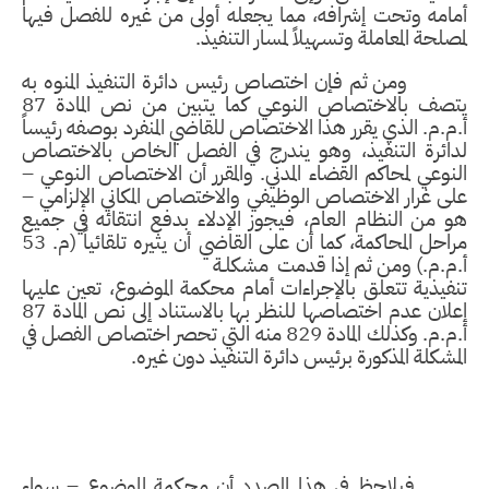
أمامه وتحت إشرافه، مما يجعله أولى من غيره للفصل فيها
لمصلحة المعاملة وتسهيلاً لمسار التنفيذ.
ومن ثم فإن اختصاص رئيس دائرة التنفيذ المنوه به
يتصف بالاختصاص النوعي كما يتبين من نص المادة 87
أ.م.م. الذي يقرر هذا الاختصاص للقاضي المنفرد بوصفه رئيساً
لدائرة التنفيذ، وهو يندرج في الفصل الخاص بالاختصاص
النوعي لمحاكم القضاء المدني. والمقرر أن الاختصاص النوعي –
على غرار الاختصاص الوظيفي والاختصاص المكاني الإلزامي –
هو من النظام العام، فيجوز الإدلاء بدفع انتقائه في جميع
مراحل المحاكمة، كما أن على القاضي أن يثيره تلقائياً (م. 53
أ.م.م.) ومن ثم إذا قدمت
مشكلـة
تنفيذية تتعلق بالإجراءات أمام محكمة الموضوع، تعين عليها
إعلان عدم اختصاصها للنظر بها بالاستناد إلى نص المادة 87
أ.م.م. وكذلك المادة 829 منه التي تحصر اختصاص الفصل في
المشكلة المذكورة برئيس دائرة التنفيذ دون غيره.
فيلاحظ في هذا الصدد أن محكمة الموضوع – سواء