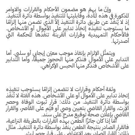
وإنّ ما يهمّ هو مضمون الأحكام والقرارات والاوامر
المذكورة في هذه المادة، وقابليتها للتنفيذ بواسطة دائرة التنفيذ.
إذ لا يُنفّذ عن طريق دائرة التنفيذ إلاّ الذي تضمن منها إلزامًا
ما يستوجب تنفيذه إتخاذ تدابير على الأموال أو الأشخاص.
فالأحكام التمهيدية وقرارات القرينة تنفّذها المحكمة التي
أصدرتها.
ويتمثّل الإلزام بإنفاذ موجب معيّن إيجابي أو سلبي. أما
التدابير على الأموال فنذكر منها الحجوز جميعًا، وأما التدابير
على الأشخاص فنذكر منها الحبس الإكراهي.
وثمّة أحكام وقرارات لا تتضمن إلزامًا يستوجب تنفيذه
إتخاذ تدابير على الأموال أو على الأشخاص. هذه الفئة لا تُنفّذ
بواسطة دائرة التنفيذ. من ذلك: قرار ثبوت الوفاة وحصر
الإرث، والقرار القاضي بتعيين وصي أو قيّم على القاصر، والقرار
القاضي بإعلان صحة توقيع مدرج على سند.
أمّا إذا كان جائزًا الطعن بهذه القرارات بالطريقة النزاعية،
فالقرار الصادر بنتيجة الطعن ينفّذ بواسطة دائرة التنفيذ. مثال
ذلك: القرار الصادر بعد الاعتراض على قرار حصر إرث.