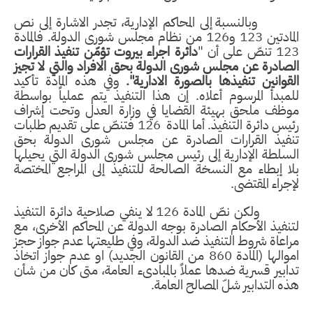
وبالنسبة إلى المحاكم الإدارية، تجدر الاشارة إلى نص
المادتين 123 و126 من نظام مجلس شورى الدولة. فالمادة
123 تنصّ على أن "
دائرة اجراء بيروت تؤمّن تنفيذ القرارات
الصادرة عن مجلس شورى الدولة بحق الافراد والتي لا تجيز
القوانين تنفيذها بالصورة الادارية".
وفي هذه المادة تأكيد
للمبدأ المرسوم أعلاه. إن هذا التنفيذ يتم عملياً بواسطة
موظف ملحق بهيئة القضايا في وزارة العدل وتحت إشراف
رئيس دائرة التنفيذ. أما المادة
126 فتنصّ على تقديم طلبات
تنفيذ القرارات الصادرة عن مجلس شورى الدولة بحق
السلطة الإدارية إلى رئيس مجلس شورى الدولة التي يحيلها
بلا إبطاء مع النسخة الصالحة للتنفيذ إلى المراجع المختصة
لإجراء المقتضى.
ولكن نصّ المادة 126 لا ينفي صلاحية دائرة التنفيذ
لتنفيذ الأحكام الصادرة بوجه الدولة عن المحاكم الأخرى، مع
مراعاة شروط التنفيذ ضد الدولة، وفي طليعتها عدم جواز حجز
اموالها (المادة 860 من القانون الجديد) او عدم جواز اتخاذ
تدابير قسرية ضدها عملاً بالمبادىء العامة، متى كان من شأن
هذه التدابير شلّ المصالح العامة.