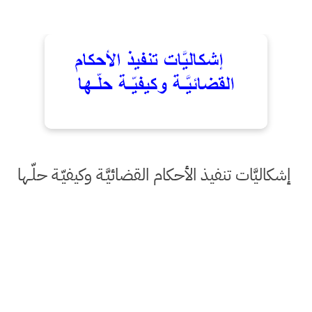
إشكاليَّات تنفيذ الأحكام القضائيَّـة وكيفيّـة حلّـها