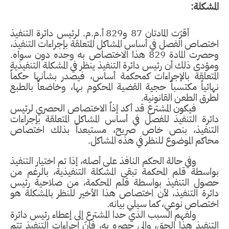
المشكلة:
أقرّت المادتان 87 و829 أ.م.م. لرئيس دائرة التنفيذ
اختصاص الفصل في أساس المشاكل المتعلقة بإجراءات التنفيذ،
وحصرت المادة 829 هذا الاختصاص به وحده دون سواه.
ومؤدى ذلك أن رئيس دائرة التنفيذ ينظر في المشكلة التنفيذية
المتعلقة بالإجراءات كمحكمة أساس، فيصدر بشأنها حكماً
نهائياً مكتسباً حجية القضية المحكوم بها، وخاضعاً بالطبع
لطرق الطعن القانونية.
فيكون المشترع قد أكد إذاً الاختصاص الحصري لرئيس
دائرة التنفيذ للفصل في أساس المشاكل المتعلقة بإجراءات
التنفيذ، بنص خاص صريح، مستبعداً بذلك اختصاص
محاكم الموضوع للنظر في هذه المشاكل.
وفي حالة الحكم النافذ على أصله، إذا تم اختيار التنفيذ
بواسطة قلم المحكمة تبقى المشكلة التنفيذية، بالرغم من
حصول التنفيذ بواسطة قلم المحكمة، من صلاحية رئيس
دائرة التنفيذ، لأن اختصاص هذا الأخير للنظر بالمشكلة هو
اختصاص نوعي، كما سيلي بيانه.
ولفهم السبب الذي حدا المشترع إلى إعطاء رئيس دائرة
التنفيذ هذا الحق، وإلى حصره به، فإنّ إجراءات التنفيذ تتم