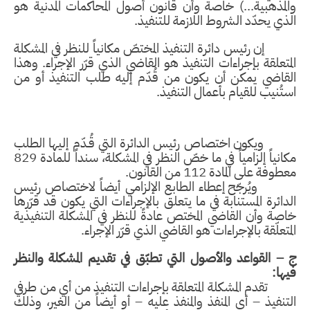
والمذهبية...) خاصة وأن قانون أصول المحاكمات المدنية هو
الذي يحدّد الشروط اللازمة للتنفيذ.
إن رئيس دائرة التنفيذ المختصّ مكانياً للنظر في المشكلة
المتعلقة بإجراءات التنفيذ هو القاضي الذي قرّر الإجراء. وهذا
القاضي يمكن أن يكون من قُدّم إليه طلب التنفيذ أو من
استُنيب للقيام بأعمال التنفيذ.
ويكون اختصاص رئيس الدائرة التي قُـدّم إليها الطلب
مكانياً إلزامياً في ما خصّ النظر في المشكلة، سنداً للمادة 829
معطوفة على المادة 112 من القانون.
ويُرجّح إعطاء الطابع الإلزامي أيضاً لاختصاص رئيس
الدائرة المستنابة في ما يتعلق بالإجراءات التي يكون قد قرّرها
خاصة وأن القاضي المختص عادةً للنظر في المشكلة التنفيذية
المتعلّقة بالإجراءات هو القاضي الذي قرّر الإجراء.
ج – القواعد والأصول التي تطبّق في تقديم المشكلة والنظر
فيها:
تقدم المشكلة المتعلقة بإجراءات التنفيذ من أي من طرفي
التنفيذ – أي المنفذ والمنفذ عليه – أو أيضاً من الغير، وذلك