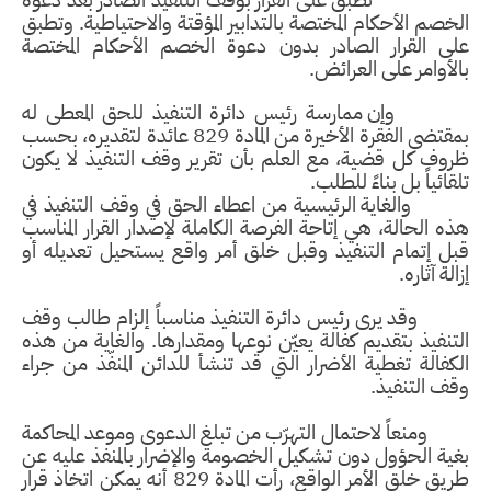
تطبّق على القرار بوقف التنفيذ الصادر بعد دعوة
الخصم الأحكام المختصة بالتدابير المؤقتة والاحتياطية. وتطبق
على القرار الصادر بدون دعوة الخصم الأحكام المختصة
بالأوامر على العرائض.
وإن ممارسة رئيس دائرة التنفيذ للحق المعطى له
بمقتضى الفقرة الأخيرة من المادة 829 عائدة لتقديره، بحسب
ظروف كل قضية، مع العلم بأن تقرير وقف التنفيذ لا يكون
تلقائياً بل بناءً للطلب.
والغاية الرئيسية من اعطاء الحق في وقف التنفيذ في
هذه الحالة، هي إتاحة الفرصة الكاملة لإصدار القرار المناسب
قبل إتمام التنفيذ وقبل خلق أمر واقع يستحيل تعديله أو
إزالة آثاره.
وقد يرى رئيس دائرة التنفيذ مناسباً إلزام طالب وقف
التنفيذ بتقديم كفالة يعيّن نوعها ومقدارها. والغاية من هذه
الكفالة تغطية الأضرار التي قد تنشأ للدائن المنفّذ من جراء
وقف التنفيذ.
ومنعاً لاحتمال التهرّب من تبلغ الدعوى وموعد المحاكمة
بغية الحؤول دون تشكيل الخصومة والإضرار بالمنفذ عليه عن
طريق خلق الأمر الواقع، رأت المادة 829 أنه يمكن اتخاذ قرار