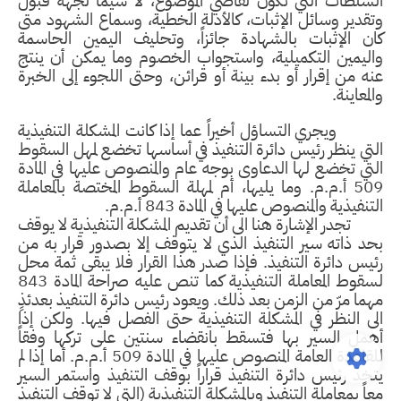
السلطات التي تكون لقاضي الموضوع، لا سيما لجهة قبول
وتقدير وسائل الإثبات، كالأدلة الخطية، وسماع الشهود متى
كان الإثبات بالشهادة جائزاً، وتحليف اليمين الحاسمة
واليمين التكميلية، واستجواب الخصوم وما يمكن أن ينتج
عنه من إقرار أو بدء بينة أو قرائن، وحتى اللجوء إلى الخبرة
والمعاينة.
ويجري التساؤل أخيراً عما إذا كانت المشكلة التنفيذية
التي ينظر رئيس دائرة التنفيذ في أساسها تخضع لمهل السقوط
التي تخضع لها الدعاوى بوجه عام والمنصوص عليها في المادة
509 أ.م.م. وما يليها، أم لمهلة السقوط المختصة بالمعاملة
التنفيذية والمنصوص عليها في المادة 843 أ.م.م.
تجدر الإشارة هنا الى أن تقديم المشكلة التنفيذية لا يوقف
بحد ذاته سير التنفيذ الذي لا يتوقف إلا بصدور قرار به من
رئيس دائرة التنفيذ. فإذا صدر هذا القرار فلا يبقى ثمة محل
لسقوط المعاملة التنفيذية كما تنص عليه صراحة المادة 843
مهما مرّ من الزمن بعد ذلك. ويعود رئيس دائرة التنفيذ بعدئذٍ
الى النظر في المشكلة التنفيذية حتى الفصل فيها. ولكن إذا
أهمل السير بها فتسقط بانقضاء سنتين على تركها وفقاً
للقاعدة العامة المنصوص عليها في المادة 509 أ.م.م. أما إذا لم
يتخذ رئيس دائرة التنفيذ قراراً بوقف التنفيذ واستمر السير
معاً بمعاملة التنفيذ وبالمشكلة التنفيذية (التي لا توقف التنفيذ