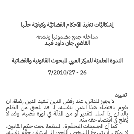
إشكاليَّات تنفيذ الأحكام القضائيَّـة وكيفيّـة حلّـها
مداخلة جمع مضمونها ونسّقه
القاضي جان داود فهـد
الندوة العلميّة للمركز العربي للبحوث القانونية والقضائية
/7/2010
27 - 26
تمهيد
لا يجوز للدائن، عند رفض المدين تنفيذ الدين رضاءً، ان
يقوم باقتضاء هذا الدين بنفسه، لما قد يلحق من الظلم
بالدائن إذا أساء التقدير أو من المذلّة في ثورة غضبه، وقد لا
يُفلح في اقتضاء حقه منه.
كما أن المجتمعات المتحضّرة، المنتظمة تحت حكم القانون،
لا يمكنها أن تسوغ للشخص اللجوء إلى استيفاء حقّه بنفسه،