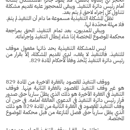
الحجز أي إلقاؤه بالفعل، فلا يعود جائزاً الاستشكال بشأنه
أمام رئيس دائرة التنفيذ. ويبقى للمحجوز عليه تقديم مشكلة
تتناول كل إجراء لاحق لم يتم بعد.
تظلّ المشكلة التنفيذية مسموعة ما دام أن التنفيذ لم يتمّ.
فلا مهلة محدّدة لها.
ويبقى للمديون، بعد تمام التنفيذ، الحق بمراجعة
محكمة الموضوع المختصة إذا شاء إبطال التنفيذ وإجراءاته.
ليس للمشكلة التنفيذية بحد ذاتها مفعول موقف
للتنفيذ. فالتنفيذ لا يقف، لدى تقديم المشكلة، إلاّ بقرار من
رئيس دائرة التنفيذ يُتّخذ وفقاً لأحكام المادة 829.
ووقف التنفيذ المقصود بالفقرة الاخيرة من المادة 829
هو غير وقف التنفيذ المقصود بالفقرة الثانية منها. فوقف
التنفيذ في الفقرة الأخيرة هو ذلك الذي يظلّ سارياً حتى صدور
قرار رئيس دائرة التنفيذ في الدعوى العالقة أمامه. في حين أن
وقف التنفيذ المقصود في الفقرة الثانية من المادة 829 هو ذلك
الذي يظل سارياً حتى فصل المنازعة من قبل محكمة الموضوع
المختصة.