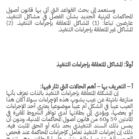
وسنعمد إلى بحث القواعد التي أتى بها قانون أصول
المحاكمات المدنية الجديد بشأن الفصل في مشاكل التنفيذ،
عارضين تباعاً: (1) المشاكل المتعلقة بإجراءات التنفيذ. (2)
المشاكل غير المتعلقة بإجراءات التنفيذ.
أولاً: المشاكل المتعلقة بإجراءات التنفيذ
أ – التعريف بها – أهم الحالات التي تثار فيها:
إن المشكلة المتعلقة بإجراءات التنفيذ بالذات تعرّف بأنها
منازعة ناشئة عن عيب يشوب هذه الإجراءات سواءً أكان هذا
العيب عيباً في الشكل أم عيباً موضوعياً يعتري أحد الإجراءات
أو بعضها، ويؤدي إلى بطلانها لدى توافر الشروط المقررة في
المادتين 59 و60 من قانون أصول المحاكمات المدنية، ودون أن
يمس ذلك السند التنفيذي بحد ذاته أو الحق المثبت فيه.
ذلك إن إجراءات التنفيذ تعامل كإجراءات المحاكمة عند فحص
العيوب التي تشوبها والتي يترتب عليها البطلان، وهي تندرج