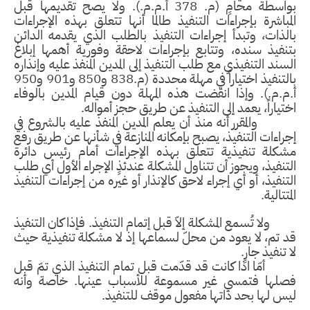
بواسطة محامٍ (م. 378 أ.م.م.). ولا يصح تقديمها قبل
المباشرة بإجراءات التنفيذ طالما أنها تتعلق بهذه الإجراءات
بالذات، وتبدأ إجراءات التنفيذ بالطلب الذي يقدمه الدائن
بتنفيذ سنده، وتتابع بإجراءات لاحقة وفورية أهمها إبلاغ
السند التنفيذي مع طلب التنفيذ إلى المدين المنفذ عليه وإنذاره
بالتنفيذ اختياراً في مهلة محددة (م.838 و850 و901 و950
أ.م.م.). وإذا انقضت هذه المهلة دون قيام المدين بالوفاء
اختياراً، يعمد إلى التنفيذ عن طريق حجز أمواله.
والمقرر أنه منذ أن يعلم المدين المنفذ عليه بالشروع في
إجراءات التنفيذ، يصبح بإمكانه المنازعة في شأنها عن طريق رفع
مشكلة تنفيذية تتعلق بهذه الإجراءات أمام رئيس دائرة
التنفيذ، ويجوز أن تتناول المشكلة عندئذٍ الإجراء الأول أي طلب
التنفيذ، أو أي إجراء لاحق كالإنذار أو غيره من إجراءات التنفيذ
المتتالية.
ولا تُسمع المشكلة إلاّ قبل إتمام التنفيذ. فإذا كان التنفيذ
قد تم، لا يعود من محلّ لسماعها إذ لا مشكلة تنفيذية حيث
لا تنفيذ جارٍ.
أمّا اذا كانت قد قدّمت قبل تمام التنفيذ الذي تمّ قبل
فصلها فتمسي غير مسموعة للأسباب عينها. خاصة وأنه
ليس لها بحد ذاتها مفعول موقف للتنفيذ.