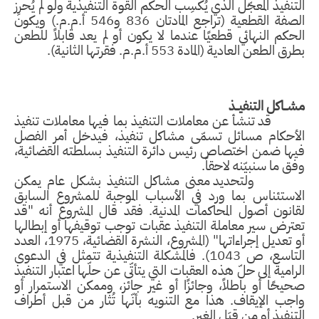
التنفيذ المعجّل الذي يُكسِب الحكم القوة التنفيذية ولو لم يُحرِز
الصفة القطعية (تراجع المادتان 836 و546 أ.م.م.) ويكون
الحكم النهائي قطعيًا عندما لا يكون أو لم يعد قابلاً للطعن
بطرق الطعن العادية (المادة 553 أ.م.م. فقرتها الثانية).
مشــاكل التنفيــذ
قد تنشأ عن معاملات التنفيذ بما فيها معاملات تنفيذ
الأحكام مسائل تسمّى مشاكل تنفيذ، فيدخل أمر الفصل
فيها ضمن اختصاص رئيس دائرة التنفيذ بسلطته القضائية،
وفق ما سنبيّنه لاحقاً.
ولتحديد معنى مشاكل التنفيذ بشكل عام يمكن
الاستئناس بما ورد في الأسباب الموجبة للمشروع السابق
لقانون أصول المحاكمات المدنية. فقد قال المشروع أنه "قد
تعترض سير معاملة التنفيذ عقبات توجب توقيفها أو إبطالها
أو تعديل إجراءاتها" (المشروع، النشرة القضائية، 1975، العدد
التاسع، ص 1043). فالمشكلة التنفيذية تتمثل في الدعوى
الرامية إلى حلّ هذه العقبات التي يتأتّى عن حلّها اعتبار التنفيذ
صحيحًا أو باطلاً، وجائزًا أو غير جائز، وممكن الاستمرار أو
واجب الإيقاف. هذا مع التنويه بأنّها تُثار من قبل أطراف
التنفيذ أو من قِبَل الغير.