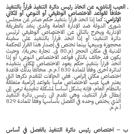
ـ العيب الناشىء عن اتخاذ رئيس دائرة التنفيذ قراراً بالتنفيذ
خلافاً لقواعد الاختصاص الوظيفي أو النوعي أو المكاني
الإلزامي:
كما إذا اتخذ قراراً بتنفيذ حكم صادر عن مجلس
شورى الدولة ضد الإدارة العامة والذي ينفذ بالطريقة
الإدارية ويخرج بالتالي عن الاختصاص الوظيفي لرئيس
دائرة التنفيذ؛ أو إذا اتخذ قراراً بالتنفيذ على سفينة
محجوزة وببيعها بينما تختص في إصدار هذا القرار المحكمة
المدنية في مكان الحجز (م.80 ق. تجارة بحرية)، وحيث
يكون قد خالف بالتالي قواعد الاختصاص النوعي؛ أو إذا
اتخذ قراراً بتنفيذ حكم يعود الاختصاص المكاني بتنفيذه
لدائرة أخرى وفقاً للمادة 830 أ.م.م. مخالفاًَ بذلك قاعدة
اختصاص مكاني إلزامي. ففي الحالات المتقدم ذكرها التي
يعتبر فيها عيب الاختصاص ماساً بقواعد إلزامية متعلقة
بالنظام العام، فإنه يشكل أساساً لمشكلة تنفيذية ترمي إلى
إبطال قرار التنفيذ، وهي تقدم الى رئيس دائرة التنفيذ
الذي يختص وحده في الفصل بأساسها وفقاً للمادة 829
أ.م.م.
ب – اختصاص رئيس دائرة التنفيذ بالفصل في أساس