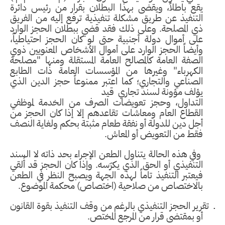
يقع باطلاً، ويقضى بهذا البطلان بقرار من رئيس دائرة
التنفيذ عن طريق مشكلة تنفيذية ترفع إليه من الفريق
ذي المصلحة. وعلى ذلك فقد قضي ببطلان الحجز الوارد
على أموال دولة أجنبية حتى لو كان الحجز احتياطياً،
وأيضاً الحجز الوارد على أموال الأشخاص المعنويين ذوي
الصفة العامة كالمصالح العامة المستقلة ومنها "مصلحة
الكهرباء" وغيرها من المؤسسات العامة ذات الطابع
الصناعي والتجاري؛ كما اعتبر ممنوعاً حجز الدين الذي
يؤلف مؤونة لسند تجاري
قيد
التداول، وحجز تعويضات الصرف من الخدمة لموظفي
القطاع العام ومعاشات تقاعدهم إلا إذا كان الحجز من
أجل دين للدولة أو نفقة طعام مثبتة بحكم ولغاية النصف
فقط من التعويض أو المعاش.
وفي هذه الحالة يتناول الطعن الإجراء بحد ذاته لا السند
التنفيذي أو الحق الذي يكرّسه. وإذا كان الحجز قد أُلقي
فيعتبر التنفيذ تاماً لهذه الجهة ويصبح النظر في الطعن
بالاختصاص من صلاحية (اختصاص) محكمة الموضوع.
ـ
تقرير الحجز التنفيذي بالرغم من وقف التنفيذ بقوة القانون
أو بمقتضى قرار من المرجع المختص.