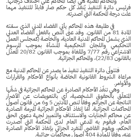
والمحاكم المعنيّة هي أيضاً المحاكم على اختلاف درجاتها.
فرئيس دائرة التنفيذ يُنفّذ كل حكم صار قابلاً للتنفيذ مهما
علت درجة المحكمة التي أصدرته.
في طليعة هذه المحاكم يأتي القضاء المدني الذي سمّته
المادة 81 من القانون. وقد عنى النص بالفعل القضاء العدلي
الذي يشمل المحاكم المدنية العادية، والخاصة (كمجلس العمل
التحكيمي واللجان التحكيمية المنشأة بموجب المرسوم
الاشتراعي رقم 7/77 والملغاة بموجب القانون 20/82 المعدّل
بالقانون 22/83)، والمحاكم الجزائية.
فتتولّى دائرة التنفيذ تنفيذ ما يصدر عن المحاكم المدنية مع
مراعاة الشروط القانونية الخاصّة بأنواع الأحكام والقرارات
والأوامر.
وهي تنفّذ الأحكام الصادرة عن المحاكم الجزائية في شقّها
المتعلّق بالحقوق الشخصية، أي بالتعويضات عن الأضرار
الناتجة عن الجرائم وفقاً لنص المادتين 5 و6 من قانون أصول
المحاكمات الجزائية. أمّا إنفاذ الأحكام الجزائية المبرمة الصادرة
عن محاكم الجنايات والاستئناف والتمييز لجهة دعوى الحق
العام، فيقوم به المدعي العام لدى المحكمة التي أصدرت
الحكم، ويقوم القاضي المنفرد الجزائي بإنفاذ الأحكام الصادرة
عنه، وفقاً للمادة 404 أصول محاكمات جزائية.