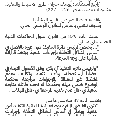
(راجع استئناسًا: يوسف جبران، طرق الاحتياط والتنفيذ،
منشورات عويدات، ص 226 – 227).
ولقد تعاقبت النصوص القانونية بشأنها.
وسوف نكتفي بالعرض للقانون الوضعي الحالي.
نصّت المادة 829 من قانون أصول المحاكمات المدنية
الجديد على ما يلي:
"
... يختص (رئيس دائرة التنفيذ) دون غيره بالفصل في
أساس المشاكل المتعلقة بإجراءات التنفيذ ويتخذ قراراته
بشأنها على وجه السرعة.
"ولرئيس دائرة التنفيذ أن يقرّر، وفق الأصول المتبعة في
القضايا المستعجلة، وقف التنفيذ وتكليف مقدّم
المشكلة غير المتعلقة بالإجراءات مراجعة محكمة
الموضوع ضمن مهلة يحدّدها له تحت طائلة متابعة
التنفيذ في حال عدم تقديم المراجعة في خلال المهلة...".
ونصّت المادة 87 منه على ما يلي:
"
يتولى القاضي المنفرد بوصفه رئيسًا لدائرة التنفيذ أمور
التنفيذ وينظر في أساس المشاكل المتعلقة بإجراءات