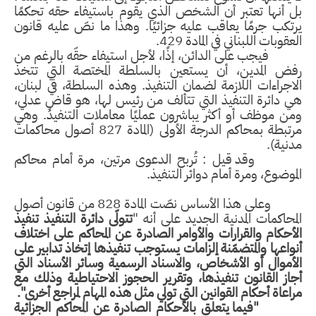
بل أنها تعتبر أن الشخص الذي يقوم باستيفاء حقه تحكمًا
يرتكب جرمًا يعاقب عليه جزائيًا. وهذا ما نصّ عليه قانون
العقوبات اللبناني في المادة 429.
فيجب على الدائن، إذًا، لأجل استيفاء حقّه بالرغم من
رفض المدين، أن يستعين بالسلطة المختصة التي تتخذ
الاجراءات اللازمة لضمان التنفيذ. وهذه السلطة، في لبنان،
هي دائرة التنفيذ التي تتألف من رئيس لها، هو قاضٍ عدلي،
ومن موظف أو أكثر يباشرون عمليًا معاملات التنفيذ. وهي
مرتبطة بمحاكم الدرجة الأولى (المادة 827 أصول محاكمات
مدنية).
وقد قيل : تُربح الدعوى مرتين، مرة أمام محاكم
الموضوع، ومرة أمام دوائر التنفيذ.
وعلى هذا الأساس نصّت المادة 828 من قانون أصول
المحاكمات المدنية الجديد على أنه "
تتولّى دائرة التنفيذ تنفيذ
الأحكام والقرارات والأوامر الصادرة عن المحاكم على اختلاف
أنواعها والمتضمّنة إلزامات يستوجب تنفيذها إتخاذ تدابير على
الأموال أو الأشخاص، والاسناد الرسمية وسائر الأسناد التي
أجاز القانون تنفيذها، وتقرير الحجوز الاحتياطية وذلك مع
مراعاة أحكام القوانين التي تولي مثل هذه المهام لمراجع أخرى".
"فيما يتعلق بالأحكام الصادرة عن المحاكم الجزائية