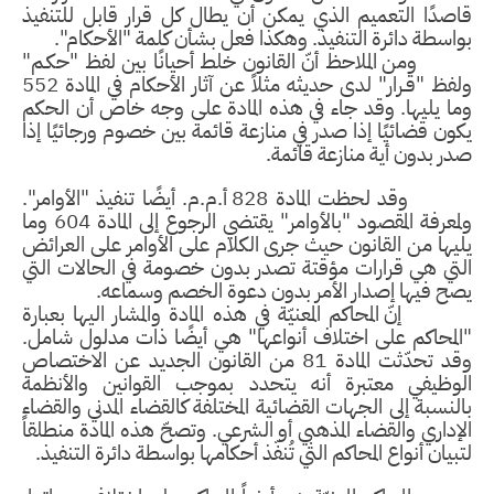
قاصدًا التعميم الذي يمكن أن يطال كل قرار قابل للتنفيذ
بواسطة دائرة التنفيذ. وهكذا فعل بشأن كلمة "الأحكام".
ومن الملاحظ أنّ القانون خلط أحيانًا بين لفظ "حكـم"
ولفظ "قـرار" لدى حديثه مثلاً عن آثار الأحكام في المادة 552
وما يليها. وقد جاء في هذه المادة على وجه خاص أن الحكم
يكون قضائيًا إذا صدر في منازعة قائمة بين خصوم ورجائيًا إذا
صدر بدون أية منازعة قائمة.
وقد لحظت المادة 828 أ.م.م. أيضًا تنفيذ "الأوامر".
ولمعرفة المقصود "بالأوامر" يقتضي الرجوع إلى المادة 604 وما
يليها من القانون حيث جرى الكلام على الأوامر على العرائض
التي هي قرارات مؤقتة تصدر بدون خصومة في الحالات التي
يصح فيها إصدار الأمر بدون دعوة الخصم وسماعه.
إنّ المحاكم المعنيّة في هذه المادة والمشار اليها بعبارة
"المحاكم على اختلاف أنواعها" هي أيضًا ذات مدلول شامل.
وقد تحدّثت المادة 81 من القانون الجديد عن الاختصاص
الوظيفي معتبرة أنه يتحدد بموجب القوانين والأنظمة
بالنسبة إلى الجهات القضائية المختلفة كالقضاء المدني والقضاء
الإداري والقضاء المذهبي أو الشرعي. وتصحّ هذه المادة منطلقاً
لتبيان أنواع المحاكم التي تُنفّذ أحكامها بواسطة دائرة التنفيذ.